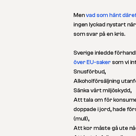
Men
vad som hänt däre
ingen lyckad nystart nä
som svar på en kris.
Sverige inledde förha
över EU-saker
som vi in
Snusförbud,
Alkoholförsäljning utanfö
Sänka vårt miljöskydd,
Att tala om för konsume
doppade i jord, hade förs
(mull),
Att kor måste gå ute nå