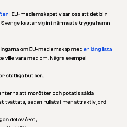
fter
i EU-medlemskapet visar oss att det blir
r Sverige kastar sig in i närmaste trygga hamn
ndlingarna om EU-medlemskap med
en lång lista
te ville vara med om. Några exempel:
r statliga butiker,
nterna att morötter och potatis sålda
t tvättats, sedan rullats i mer attraktiv jord
gon del av året,