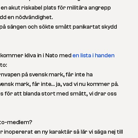
l en akut riskabel plats för militära angrepp
kydd en nödvändighet.
 på sängen och sökte smått panikartat skydd
ge kommer kliva in i Nato med
en lista i handen
to:
ärnvapen på svensk mark, får inte ha
nsk mark, får inte… ja, vad vi nu kommer på.
s för att blanda stort med smått, vi drar oss
Nato-medlem?
år inopererat en ny karaktär så lär vi säga nej till