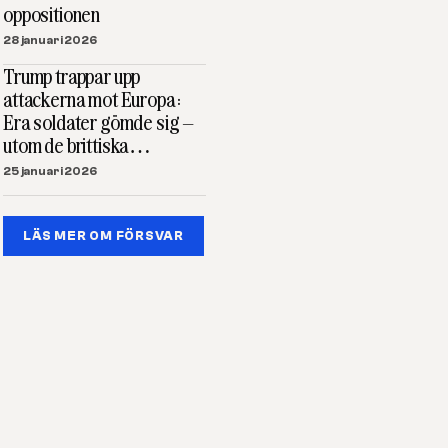
oppositionen
28 januari 2026
Trump trappar upp
attackerna mot Europa:
Era soldater gömde sig –
utom de brittiska…
25 januari 2026
LÄS MER OM FÖRSVAR