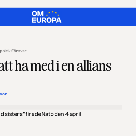
olitik
›
Försvar
 att ha med i en allians
sson
 sisters” firade Nato den 4 april