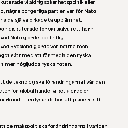
kuterade vi aldrig säkerhetspolitik eller
o, några borgerliga partier var för Nato-
s de själva orkade ta upp ämnet.
h diskuterade för sig själva i ett hörn.
ad Nato gjorde obefintlig.
ad Ryssland gjorde var bättre men
ågot sätt med att förmedla den ryska
lt mer högljudda ryska hoten.
 att de teknologiska förändringarna i världen
ter för global handel vilket gjorde en
nad till en lysande bas att placera sitt
 att de maktpolitiska förändringarna i världen