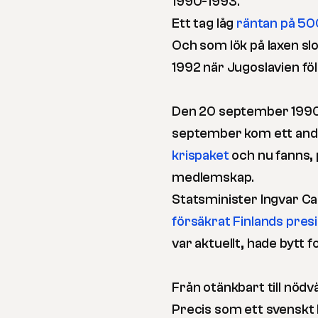
1990-1993.
Ett tag låg
räntan på 50
Och som lök på laxen sl
1992 när Jugoslavien föl
Den 20 september 1990 
september kom ett andr
krispaket
och nu fanns, 
medlemskap.
Statsminister Ingvar C
försäkrat Finlands pres
var aktuellt, hade bytt fo
Från otänkbart till nödv
Precis som ett svensk