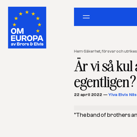
Hem
›
Säkerhet, försvar och utrikesp
Är vi så kul
egentligen?
22 april 2022
—
Ylva Elvis Nil
”The band of brothers and