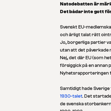
Natodebatten är märkl
Det bådar inte gott f
Svenskt EU-medlemskap v
och ärligt talat rätt oin
Jo, borgerliga partier v
utan att det påverkade 
Nej, det där EU (som he
försiggick på en annan p
Nyhetsrapporteringen fr
Samtidigt hade Sverige f
1930-talet
. Det startad
de svenska storbanker