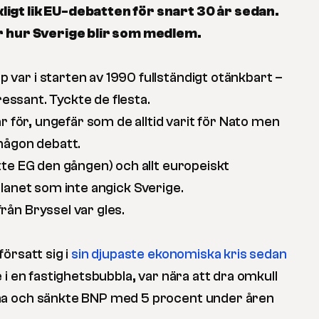
igt lik EU-debatten för snart 30 år sedan.
ör hur Sverige blir som medlem.
ar i starten av 1990 fullständigt otänkbart –
tressant. Tyckte de flesta.
ar för, ungefär som de alltid varit för Nato men
någon debatt.
tte EG den gången) och allt europeiskt
lanet som inte angick Sverige.
ån Bryssel var gles.
örsatt sig i
sin djupaste ekonomiska kris sedan
e i en fastighetsbubbla, var nära att dra omkull
na och sänkte BNP med 5 procent under åren