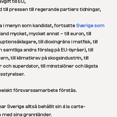
gift till EU,
 till pressen till regerande partiers tidningar,
ga i menyn som kandidat, fortsatte
Sverige som
land mycket, mycket annat – till euron, till
ptionsåklagare, till dioxingräns i matfisk, till
samtliga andra förslag på EU-byråer), till
rn, till klimatkrav på skogsindustrin, till
 och superdator, till minstalöner och lägsta
gsstyrelser.
ropeiskt försvarssamarbete förstås.
Sverige alltså behållit sin á la carte-
te med sina grannländer.