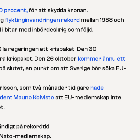
0 procent,
för att skydda kronan.
og
flyktinginvandringen rekord
mellan 1988 och
l i bitar med inbördeskrig som följd.
la regeringen ett krispaket. Den 30
a krispaket. Den 26 oktober
kommer ännu ett
på slutet, en punkt om att Sverige bör söka EU-
arlsson, som två månader tidigare
hade
ident Mauno Koivisto
att EU-medlemskap inte
t.
ändigt på rekordtid.
t Nato-medlemskap.