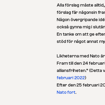
Alla förslag måste alltid
förslag får någonsin fra
Någon övergripande idé
också gynna mig i slutän
En tanke om att ge efte
stöd för något annat myck
Likheterna med Nato är
Fram till den 24 februar
alliansfriheten.” (Detta
februari 2022
)
Efter den 25 februari 2
Nato fort
.