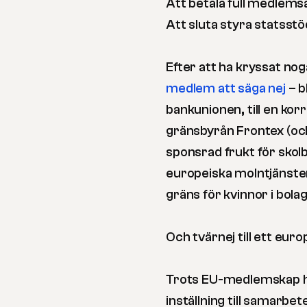
Att betala full medlemsav
Att sluta styra statsstöd
Efter att ha kryssat no
medlem att säga nej
– b
bankunionen, till en korru
gränsbyrån Frontex (och 
sponsrad frukt för skolba
europeiska molntjänster
gräns för kvinnor i bola
Och tvärnej till ett eu
Trots EU-medlemskap har 
inställning till samarbe