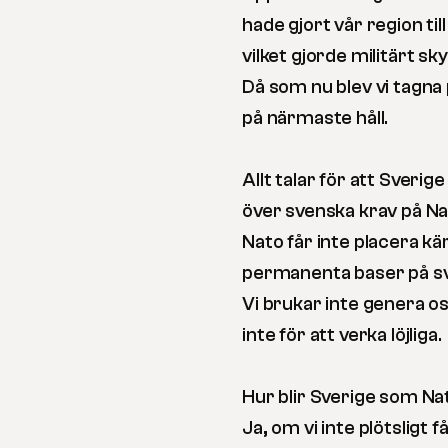
hade gjort vår region til
vilket gjorde militärt s
Då som nu blev vi tagna
på närmaste håll.
Allt talar för att Sveri
över svenska krav på Na
Nato får inte placera k
permanenta baser på sve
Vi brukar inte genera os
inte för att verka löjliga.
Hur blir Sverige som 
Ja, om vi inte plötsligt f