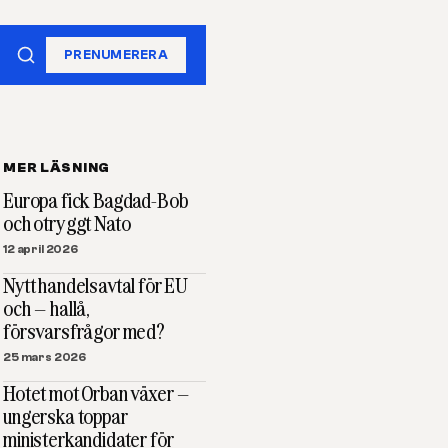
PRENUMERERA
MER LÄSNING
Europa fick Bagdad-Bob
och otryggt Nato
12 april 2026
Nytt handelsavtal för EU
och – hallå,
försvarsfrågor med?
25 mars 2026
Hotet mot Orban växer –
ungerska toppar
ministerkandidater för