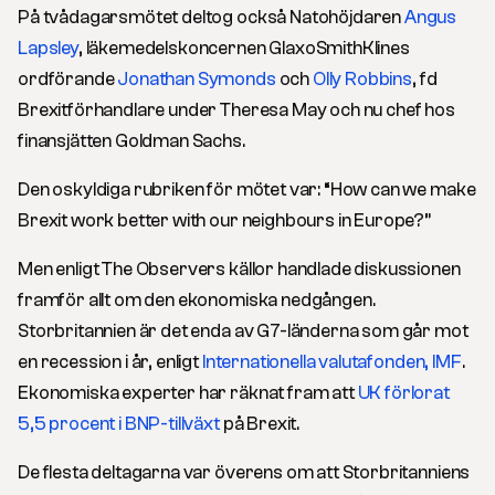
På tvådagarsmötet deltog också Natohöjdaren
Angus
Lapsley
, läkemedelskoncernen GlaxoSmithKlines
ordförande
Jonathan Symonds
och
Olly Robbins
, fd
Brexitförhandlare under Theresa May och nu chef hos
finansjätten Goldman Sachs.
Den oskyldiga rubriken för mötet var:
“How can we make
Brexit work better with our neighbours in Europe?
”
Men enligt The Observers källor handlade diskussionen
framför allt om den ekonomiska nedgången.
Storbritannien är det enda av G7-länderna som går mot
en recession i år, enligt
Internationella valutafonden, IMF
.
Ekonomiska experter har räknat fram att
UK förlorat
5,5 procent i BNP-tillväxt
på Brexit.
De flesta deltagarna var överens om att Storbritanniens