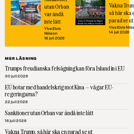
Vakna Trum
utan Orban
så här ska 
var ändå
parad se ut
inte lätt
Ylva Elvis Nil
Ylva Elvis
14 juli 2026
Nilsson
16 juli 2026
MER LÄSNING
Trumps freudianska felsägning kan föra Island in i EU
30 juli 2026
EU hotar med handelskrig mot Kina – vågar EU-
regeringarna?
22 juli 2026
Sanktioner utan Orban var ändå inte lätt
16 juli 2026
Vakna Trump, så här ska en parad se ut