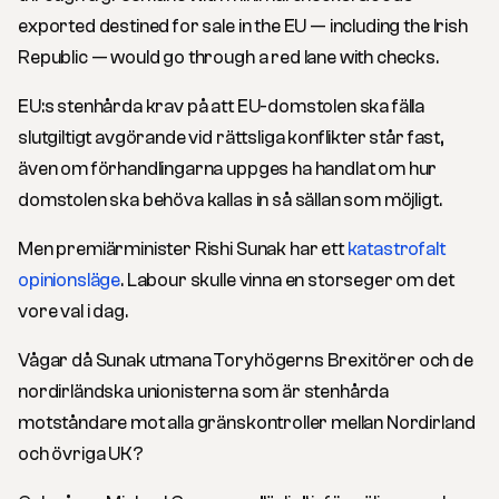
exported destined for sale in the EU — including the Irish
Republic — would go through a red lane with checks.
EU:s stenhårda krav på att EU-domstolen ska fälla
slutgiltigt avgörande vid rättsliga konflikter står fast,
även om förhandlingarna uppges ha handlat om hur
domstolen ska behöva kallas in så sällan som möjligt.
Men premiärminister Rishi Sunak har ett
katastrofalt
opinionsläge
. Labour skulle vinna en storseger om det
vore val i dag.
Vågar då Sunak utmana Toryhögerns Brexitörer och de
nordirländska unionisterna som är stenhårda
motståndare mot alla gränskontroller mellan Nordirland
och övriga UK?