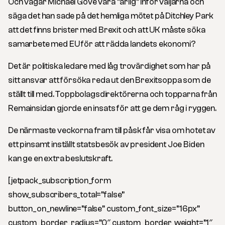
Och vågar Michael Gove vara ”ärlig” inför väljarna och
säga det han sade på det hemliga mötet på Ditchley Park
att det finns brister med Brexit och att UK måste söka
samarbete med EU för att rädda landets ekonomi?
Det är politiska ledare med låg trovärdighet som har på
sitt ansvar att försöka reda ut den Brexitsoppa som de
ställt till med. Toppbolagsdirektörerna och topparna från
Remainsidan gjorde en insats för att ge dem råg i ryggen.
De närmaste veckorna fram till påsk får visa om hotet av
ett pinsamt inställt statsbesök av president Joe Biden
kan ge en extra beslutskraft.
[jetpack_subscription_form
show_subscribers_total=”false”
button_on_newline=”false” custom_font_size=”16px”
custom_border_radius=”0″ custom_border_weight=”1″