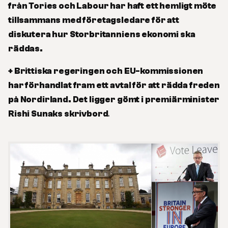
från Tories och Labour har haft ett hemligt möte
tillsammans med företagsledare för att
diskutera hur Storbritanniens ekonomi ska
räddas.
+ Brittiska regeringen och EU-kommissionen
har förhandlat fram ett avtal för att rädda freden
på Nordirland. Det ligger gömt i premiärminister
Rishi Sunaks skrivbord
.