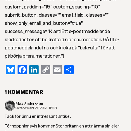
custom_padding=”15″ custom_spacing=”10″
submit_button_classes=”” email_field_classes=””
show_only_email_and_button=”true”
success_message=”Klart! Ett e-postmeddelande
skickades för att bekräfta din prenumeration. Gå till e-
postmeddelandet nu och klicka på ”bekräfta” för att
påbörja prenumerationen.”]
Bluesky
Facebook
LinkedIn
Copy
Email
Dela
Link
1 KOMMENTAR
Max Andersson
14 februari 2023 kl. 11:08
Tack för ännu en intressant artikel.
Förhoppningsvis kommer Storbritannien att närma sig eller