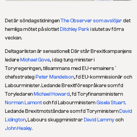
Det är söndagstidningen
The Observer som avslöjar
det
hemliga mötet på slottet
Ditchley Park
i slutet av förra
veckan.
Deltagarlistan är sensationell: Där står Brexitkampanjens
ledare
Michael Gove
, i dag tung minister i
Toryregeringen, tillsammans med EU-remainers´
chefsstrateg
Peter Mandelson
, fd EU-kommissionär och
Labourminister. Ledande Brexitförespråkare som fd
Toryledaren
Michael Howard
, fd Toryfinansministern
Norman Lamont
och fd Labourministern
Gisela Stuart
.
Ledande Brexitmotståndare som fd Toryministern
David
Lidington
, Labours skuggministrar
David Lammy
och
John Healey
.