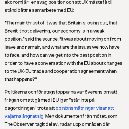
ekonomi är i en svag position och att UK måste få till
stånd bättre samarbete med EU:
“The main thrust of it was that Britain is losing out, that
Brexit it not delivering, our economy is in a weak
position,” said the source. “It was about moving on from
leave and remain, and what are the issues we now have
to face, and how can we get into the best position in
order to have a conversation with the EU about changes
to the UK-EU trade and cooperation agreement when
that happens?”
Politikerna och företagstopparna var överens om att
frågan om att gå med i EU igen ”står inte på
dagordningen” trots att
opinionsmätningar visar att
väljarna ångrat sig
. Men dokumenten från mötet, som
The Observer tagit del av, radar upp områden där