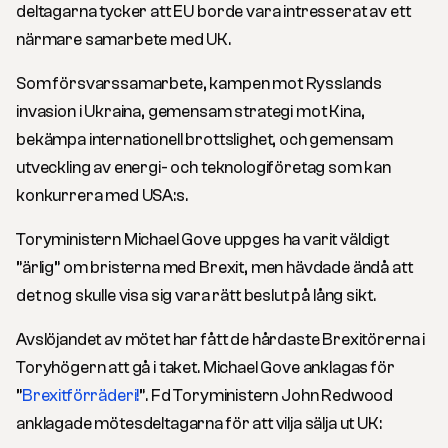
deltagarna tycker att EU borde vara intresserat av ett
närmare samarbete med UK.
Som försvarssamarbete, kampen mot Rysslands
invasion i Ukraina, gemensam strategi mot Kina,
bekämpa internationell brottslighet, och gemensam
utveckling av energi- och teknologiföretag som kan
konkurrera med USA:s.
Toryministern Michael Gove uppges ha varit väldigt
”ärlig” om bristerna med Brexit, men hävdade ändå att
det nog skulle visa sig vara rätt beslut på lång sikt.
Avslöjandet av mötet har fått de hårdaste Brexitörerna i
Toryhögern att gå i taket. Michael Gove anklagas för
”
Brexitförräderi!
”. Fd Toryministern John Redwood
anklagade mötesdeltagarna för att vilja sälja ut UK: