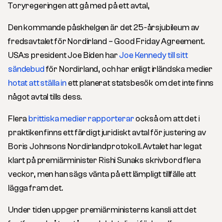
Toryregeringen att gå med på ett avtal,
Den kommande påskhelgen är det 25-årsjubileum av
fredsavtalet för Nordirland – Good Friday Agreement.
USA:s president Joe Biden har
Joe Kennedy till sitt
sändebud
för Nordirland, och har enligt irländska medier
hotat att ställa in
ett planerat statsbesök om det inte finns
något avtal tills dess.
Flera
brittiska medier rapporterar
också om att det i
praktiken finns ett färdigt juridiskt avtal för justering av
Boris Johnsons Nordirlandprotokoll. Avtalet har legat
klart på premiärminister Rishi Sunaks skrivbord flera
veckor, men han sägs vänta på ett lämpligt tillfälle att
lägga fram det.
Under tiden uppger premiärministerns kansli att det