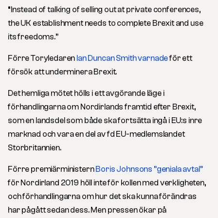
“Instead of talking of selling out at private conferences,
the UK establishment needs to complete Brexit and use
its freedoms.”
Förre Toryledaren
Ian Duncan Smith varnade
för ett
försök att underminera Brexit.
Det hemliga mötet hölls i ett avgörande läge i
förhandlingarna om Nordirlands framtid efter Brexit,
som en landsdel som både ska fortsätta ingå i EU:s inre
marknad och vara en del av fd EU-medlemslandet
Storbritannien.
Förre premiärministern
Boris Johnsons ”geniala avtal”
för Nordirland 2019 höll inte för kollen med verkligheten,
och förhandlingarna om hur det ska kunna förändras
har pågått sedan dess. Men pressen ökar på