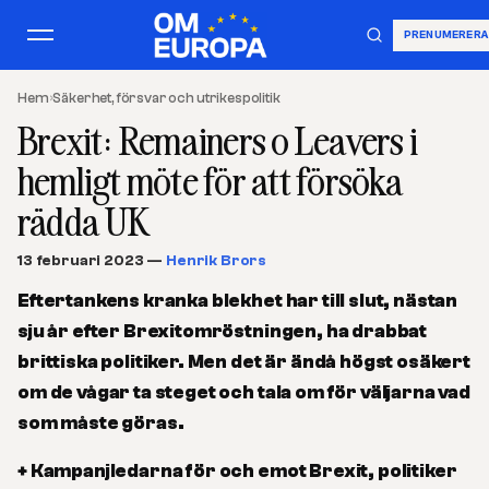
PRENUMERERA
Hem
›
Säkerhet, försvar och utrikespolitik
Brexit: Remainers o Leavers i
hemligt möte för att försöka
rädda UK
13 februari 2023
—
Henrik Brors
Eftertankens kranka blekhet har till slut, nästan
sju år efter Brexitomröstningen, ha drabbat
brittiska politiker. Men det är ändå högst osäkert
om de vågar ta steget och tala om för väljarna vad
som måste göras.
+ Kampanjledarna för och emot Brexit, politiker