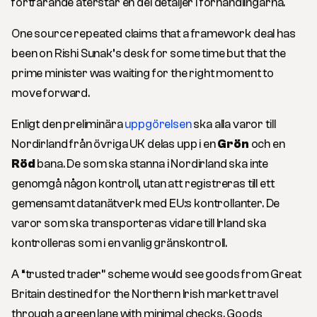
fortfarande återstår en del detaljer i förhandlingarna.
One source repeated claims that a framework deal has
been on Rishi Sunak’s desk for some time but that the
prime minister was waiting for the right moment to
move forward.
Enligt den preliminära
uppgörelsen
ska alla varor till
Nordirland från övriga UK delas upp i en
Grön
och en
Röd
bana. De som ska stanna i Nordirland ska inte
genomgå någon kontroll, utan att registreras till ett
gemensamt datanätverk med EU:s kontrollanter. De
varor som ska transporteras vidare till Irland ska
kontrolleras som i en vanlig gränskontroll.
A “trusted trader” scheme would see goods from Great
Britain destined for the Northern Irish market travel
through a green lane with minimal checks. Goods