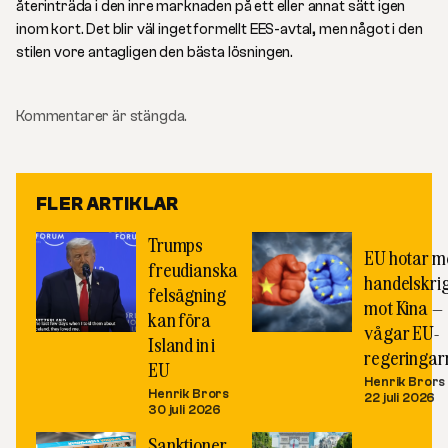
återinträda i den inre marknaden på ett eller annat sätt igen
inom kort. Det blir väl inget formellt EES-avtal, men något i den
stilen vore antagligen den bästa lösningen.
Kommentarer är stängda.
FLER ARTIKLAR
Trumps
EU hotar m
freudianska
handelskri
felsägning
mot Kina –
kan föra
vågar EU-
Island in i
regeringar
EU
Henrik Brors
Henrik Brors
22 juli 2026
30 juli 2026
Sanktioner