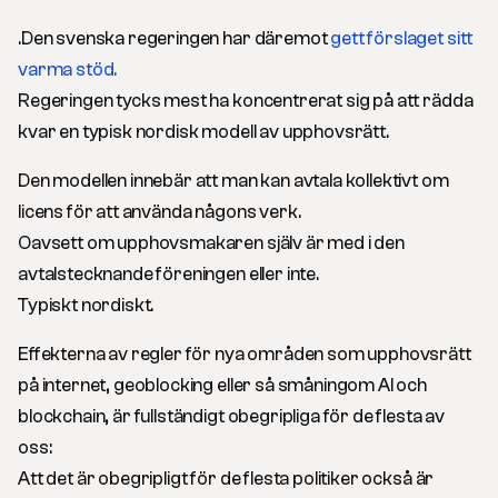
.Den svenska regeringen har däremot
gett förslaget sitt
varma stöd.
Regeringen tycks mest ha koncentrerat sig på att rädda
kvar en typisk nordisk modell av upphovsrätt.
Den modellen innebär att man kan avtala kollektivt om
licens för att använda någons verk.
Oavsett om upphovsmakaren själv är med i den
avtalstecknande föreningen eller inte.
Typiskt nordiskt.
Effekterna av regler för nya områden som upphovsrätt
på internet, geoblocking eller så småningom AI och
blockchain, är fullständigt obegripliga för de flesta av
oss:
Att det är obegripligt för de flesta politiker också är