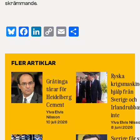
skrämmande.
Bluesky
Facebook
LinkedIn
Copy
Email
Dela
Link
FLER ARTIKLAR
Ryska
Gråt inga
krigsmaskin
tårar för
hjälp från
Heidelberg
Sverige och
Cement
Irland rubba
Ylva Elvis
inte
Nilsson
10 juli 2026
Ylva Elvis Nilss
8 juni 2026
Sverige får 