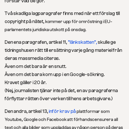
förstår vad de gör.
Två skadliga lagparagrafer finns med när ett förslag till
copyright på nätet,
kommer upp för omröstning
i EU-
parlamentets juridiska utskott på onsdag.
Den ena paragrafen, artikel 11,
”länkskatten”,
skulle ge
tidningshusen rätt till ersättning varje gång materiel från
deras massmedia citeras.
Även om det bara är en snutt.
Även om det bara kom upp i en Google-sökning.
Kravet gäller i 20 år.
(Nej, journalisten tjänar inte på det, en av paragraferna
förflyttar rätten över verken till hens arbetsgivare.)
Den andra, artikel 13,
inför krav på
plattformar som
Youtube, Google och Facebook att förhandscensurera all
text och alla bilder som uppladdas av någon person på deras