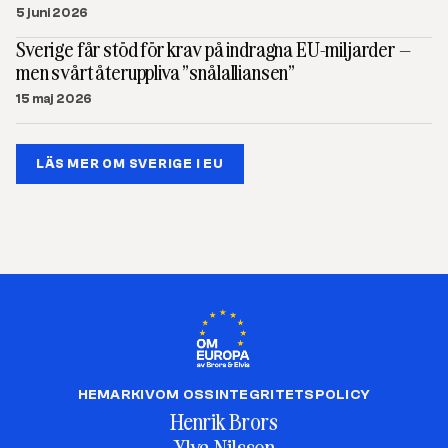
5 juni 2026
Sverige får stöd för krav på indragna EU-miljarder –
men svårt återuppliva ”snålalliansen”
15 maj 2026
LÄS MER OM SVERIGE I EU
HEM
ARKIV
OM OSS
INTEGRITETSPOLICY
Henrik Brors
Ylva Nilsson