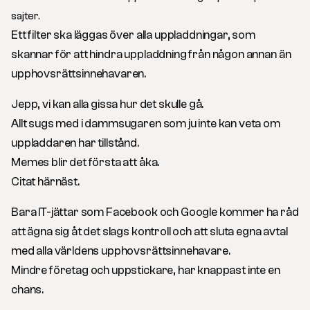
sajter.
Ett filter ska läggas över alla uppladdningar, som
skannar för att hindra uppladdning från någon annan än
upphovsrättsinnehavaren.
Jepp, vi kan alla gissa hur det skulle gå.
Allt sugs med i dammsugaren som ju inte kan veta om
uppladdaren har tillstånd.
Memes blir det första att åka.
Citat härnäst.
Bara IT-jättar som Facebook och Google kommer ha råd
att ägna sig åt det slags kontroll och att sluta egna avtal
med alla världens upphovsrättsinnehavare.
Mindre företag och uppstickare, har knappast inte en
chans.