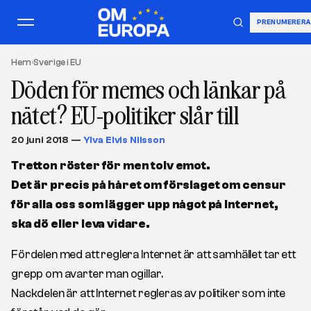
PRENUMERERA
Hem
›
Sverige i EU
Döden för memes och länkar på
nätet? EU-politiker slår till
20 juni 2018
—
Ylva Elvis Nilsson
Tretton röster för men tolv emot.
Det är precis på håret om förslaget om censur
för alla oss som lägger upp något på Internet,
ska dö eller leva vidare.
Fördelen med att reglera Internet är att samhället tar ett
grepp om avarter man ogillar.
Nackdelen är att Internet regleras av politiker som inte