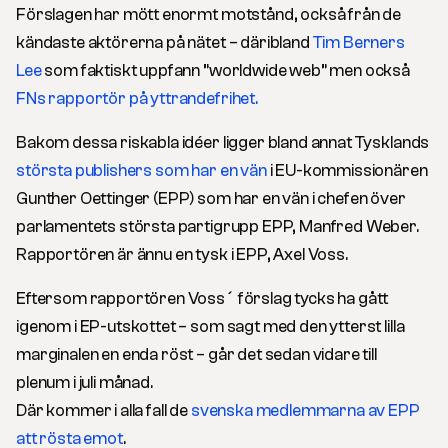
Förslagen har mött enormt motstånd, också från de
kändaste aktörerna på nätet – däribland
Tim Berners
Lee
som faktiskt uppfann ”worldwide web” men också
FNs rapportör på yttrandefrihet.
Bakom dessa riskabla idéer ligger bland annat Tysklands
största publishers som har en vän
i EU-kommissionären
Gunther Oettinger (EPP) som har en vän i chefen över
parlamentets största partigrupp EPP, Manfred Weber.
Rapportören är ännu en tysk i EPP, Axel Voss.
Eftersom rapportören Voss´ förslag tycks ha gått
igenom i EP-utskottet – som sagt med den ytterst lilla
marginalen en enda röst – går det sedan vidare till
plenum i juli månad.
Där kommer i alla fall de
svenska medlemmarna av EPP
att rösta emot
.