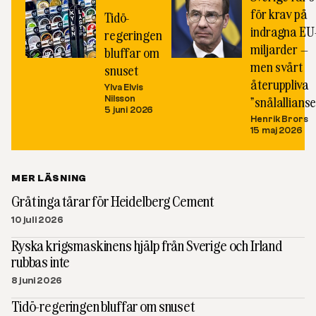
för krav på
Tidö-
indragna EU
regeringen
miljarder –
bluffar om
men svårt
snuset
återuppliva
Ylva Elvis
Nilsson
”snålallians
5 juni 2026
Henrik Brors
15 maj 2026
MER LÄSNING
Gråt inga tårar för Heidelberg Cement
10 juli 2026
Ryska krigsmaskinens hjälp från Sverige och Irland
rubbas inte
8 juni 2026
Tidö-regeringen bluffar om snuset