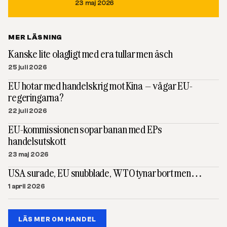
23 maj 2026
MER LÄSNING
Kanske lite olagligt med era tullar men äsch
25 juli 2026
EU hotar med handelskrig mot Kina – vågar EU-
regeringarna?
22 juli 2026
EU-kommissionen sopar banan med EPs
handelsutskott
23 maj 2026
USA surade, EU snubblade, WTO tynar bort men…
1 april 2026
LÄS MER OM HANDEL