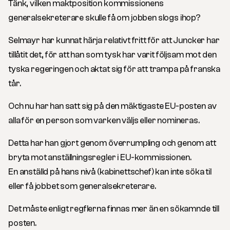
Tänk, vilken maktposition kommissionens
generalsekreterare skulle få om jobben slogs ihop?
Selmayr har kunnat härja relativt fritt för att Juncker har
tillåtit det, för att han som tysk har varit följsam mot den
tyska regeringen och aktat sig för att trampa på franska
tår.
Och nu har han satt sig på den mäktigaste EU-posten av
alla för en person som varken väljs eller nomineras.
Detta har han gjort genom överrumpling och genom att
bryta mot anställningsregler i EU-kommissionen.
En anställd på hans nivå (kabinettschef) kan inte söka til
eller få jobbet som generalsekreterare.
Det måste enligt regflerna finnas mer än en sökamnde till
posten.