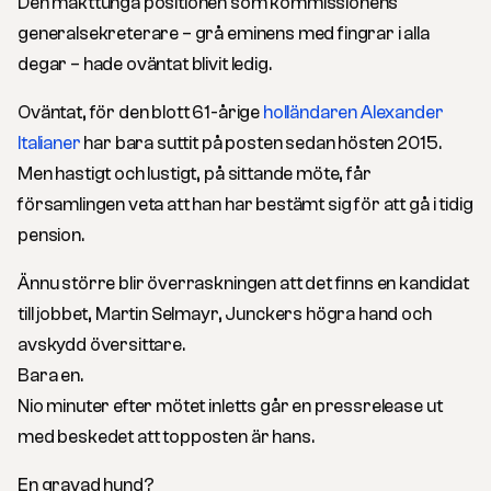
Den makttunga positionen som kommissionens
generalsekreterare – grå eminens med fingrar i alla
degar – hade oväntat blivit ledig.
Oväntat, för den blott 61-årige
holländaren Alexander
Italianer
har bara suttit på posten sedan hösten 2015.
Men hastigt och lustigt, på sittande möte, får
församlingen veta att han har bestämt sig för att gå i tidig
pension.
Ännu större blir överraskningen att det finns en kandidat
till jobbet, Martin Selmayr, Junckers högra hand och
avskydd översittare.
Bara en.
Nio minuter efter mötet inletts går en pressrelease ut
med beskedet att topposten är hans.
En gravad hund?