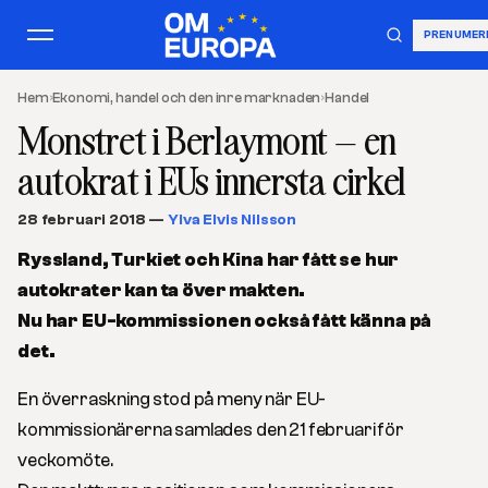
PRENUMER
Hem
›
Ekonomi, handel och den inre marknaden
›
Handel
Monstret i Berlaymont – en
autokrat i EUs innersta cirkel
28 februari 2018
—
Ylva Elvis Nilsson
Ryssland, Turkiet och Kina har fått se hur
autokrater kan ta över makten.
Nu har EU-kommissionen också fått känna på
det.
En överraskning stod på meny när EU-
kommissionärerna samlades den 21 februari för
veckomöte.