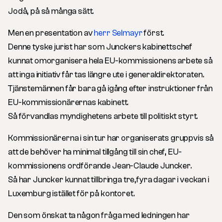
Jodå, på så många sätt.
Men en presentation av
herr Selmayr
först.
Denne tyske jurist har som Junckers kabinettschef
kunnat omorganisera hela EU-kommissionens arbete så
att inga initiativ får tas längre ute i generaldirektoraten.
Tjänstemännen får bara gå igång efter instruktioner från
EU-kommissionärernas kabinett.
Så förvandlas myndighetens arbete till politiskt styrt.
Kommissionärerna i sin tur har organiserats gruppvis så
att de behöver ha minimal tillgång till sin chef, EU-
kommissionens ordförande Jean-Claude Juncker.
Så har Juncker kunnat tillbringa tre,fyra dagar i veckan i
Luxemburg istället för på kontoret.
Den som önskat ta någon fråga med ledningen har