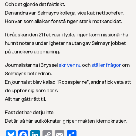
Och det gjorde det faktiskt.
Den andra var Selmayrs kollega, vice kabinettschefen.
Hon var som alla kan förstå ingen stark motkandidat.
I brådskan den 21 februari tycks ingen kommissionär ha
hunnit notera underligheterna utan gav Selmayr jobbet
på Junckers uppmaning.
Journalisterna i Bryssel
skriver nu
och
ställer frågor
om
Selmayrs befordran.
En journalist blev kallad ”Robespierre”, andra fick veta att
de uppför sig som barn.
Allt har gått rätt till.
Fast det har det ju inte.
Det är så här autkókrater griper makten i demokratier.
Bluesky
Facebook
LinkedIn
Copy
Email
Dela