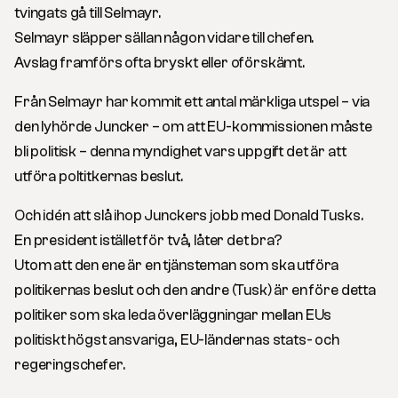
tvingats gå till Selmayr.
Selmayr släpper sällan någon vidare till chefen.
Avslag framförs ofta bryskt eller oförskämt.
Från Selmayr har kommit ett antal märkliga utspel – via
den lyhörde Juncker – om att EU-kommissionen måste
bli politisk – denna myndighet vars uppgift det är att
utföra poltitkernas beslut.
Och idén att slå ihop Junckers jobb med Donald Tusks.
En president istället för två, låter det bra?
Utom att den ene är en tjänsteman som ska utföra
politikernas beslut och den andre (Tusk) är en före detta
politiker som ska leda överläggningar mellan EUs
politiskt högst ansvariga, EU-ländernas stats- och
regeringschefer.