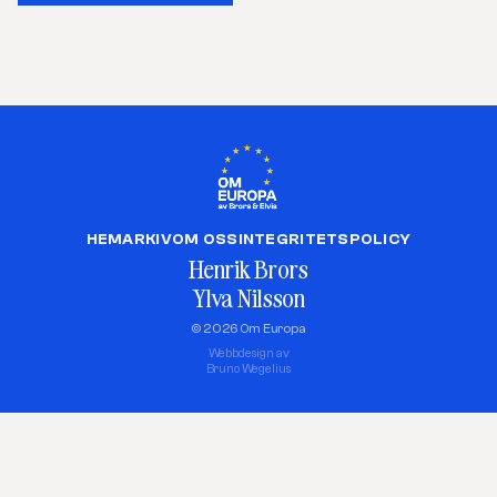
HEM
ARKIV
OM OSS
INTEGRITETSPOLICY
Henrik Brors
Ylva Nilsson
© 2026 Om Europa
Webbdesign av
Bruno Wegelius