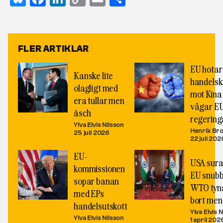
Link
FLER ARTIKLAR
EU hotar
Kanske lite
handelsk
olagligt med
mot Kina
era tullar men
vågar E
äsch
regering
Ylva Elvis Nilsson
Henrik Br
25 juli 2026
22 juli 202
EU-
USA sura
kommissionen
EU snubb
sopar banan
WTO tyn
med EPs
bort me
handelsutskott
Ylva Elvis 
Ylva Elvis Nilsson
1 april 202