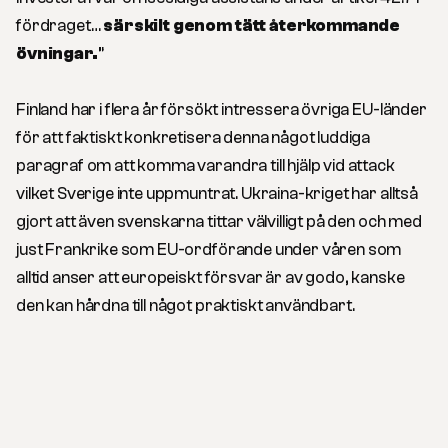
fördraget…
särskilt genom tätt återkommande
övningar.
”
Finland har i flera år försökt intressera övriga EU-länder
för att faktiskt konkretisera denna något luddiga
paragraf om att komma varandra till hjälp vid attack
vilket Sverige inte uppmuntrat. Ukraina-kriget har alltså
gjort att även svenskarna tittar välvilligt på den och med
just Frankrike som EU-ordförande under våren som
alltid anser att europeiskt försvar är av godo, kanske
den kan hårdna till något praktiskt användbart.