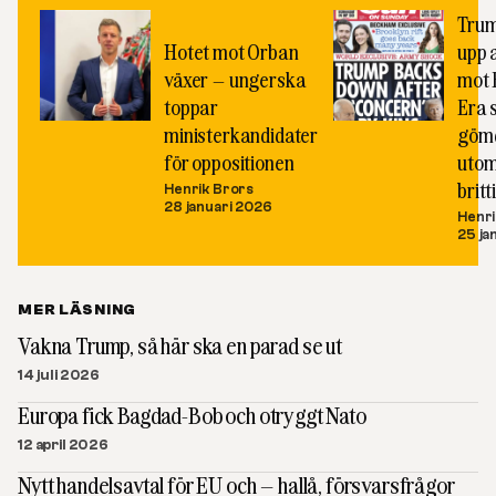
Trum
Hotet mot Orban
upp 
växer – ungerska
mot 
toppar
Era 
ministerkandidater
gömd
för oppositionen
utom
brit
Henrik Brors
28 januari 2026
Henri
25 ja
MER LÄSNING
Vakna Trump, så här ska en parad se ut
14 juli 2026
Europa fick Bagdad-Bob och otryggt Nato
12 april 2026
Nytt handelsavtal för EU och – hallå, försvarsfrågor