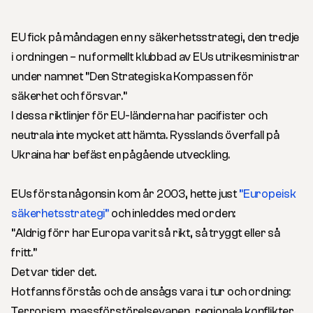
EU fick på måndagen en ny säkerhetsstrategi, den tredje
i ordningen – nu formellt klubbad av EUs utrikesministrar
under namnet ”Den Strategiska Kompassen för
säkerhet och försvar.”
I dessa riktlinjer för EU-länderna har pacifister och
neutrala inte mycket att hämta. Rysslands överfall på
Ukraina har befäst en pågående utveckling.
EUs första någonsin kom år 2003, hette just
”Europeisk
säkerhetsstrategi
”
och inleddes med orden:
”Aldrig förr har Europa varit så rikt, så tryggt eller så
fritt.”
Det var tider det.
Hot fanns förstås och de ansågs vara i tur och ordning:
Terrorism, massförstörelsevapen, regionala konflikter