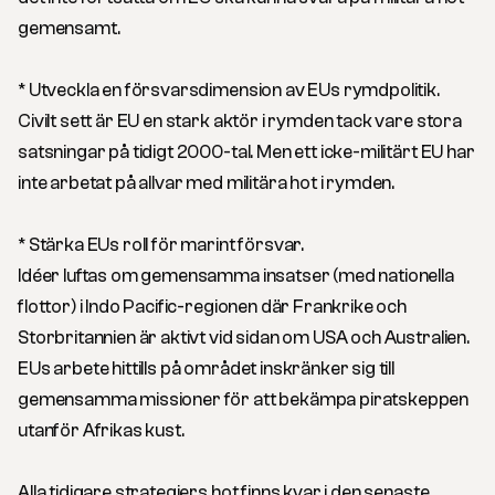
gemensamt.
* Utveckla en försvarsdimension av EUs rymdpolitik.
Civilt sett är EU en stark aktör i rymden tack vare stora
satsningar på tidigt 2000-tal. Men ett icke-militärt EU har
inte arbetat på allvar med militära hot i rymden.
* Stärka EUs roll för marint försvar.
Idéer luftas om gemensamma insatser (med nationella
flottor) i Indo Pacific-regionen där Frankrike och
Storbritannien är aktivt vid sidan om USA och Australien.
EUs arbete hittills på området inskränker sig till
gemensamma missioner för att bekämpa piratskeppen
utanför Afrikas kust.
Alla tidigare strategiers hot finns kvar i den senaste