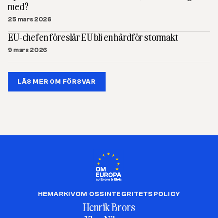
med?
25 mars 2026
EU-chefen föreslår EU bli en hårdför stormakt
9 mars 2026
LÄS MER OM FÖRSVAR
HEM
ARKIV
OM OSS
INTEGRITETSPOLICY
Henrik Brors