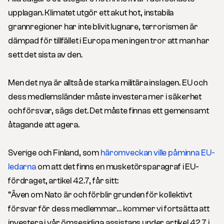
upplagan. Klimatet utgör ett akut hot, instabila
grannregioner har inte blivit lugnare, terrorismen är
dämpad för tillfället i Europa men ingen tror att man har
sett det sista av den.
Men det nya är alltså de starka militära inslagen. EU och
dess medlemsländer måste investera mer i säkerhet
och försvar, sägs det. Det måste finnas ett gemensamt
åtagande att agera.
Sverige och Finland, som
häromveckan ville påminna EU-
ledarna
om att det finns en musketörsparagraf i EU-
fördraget, artikel 42.7, får sitt:
”Även om Nato är och förblir grunden för kollektivt
försvar för dess medlemmar… kommer vi fortsätta att
investera i vår ömsesidiga assistans under artikel 42.7 i