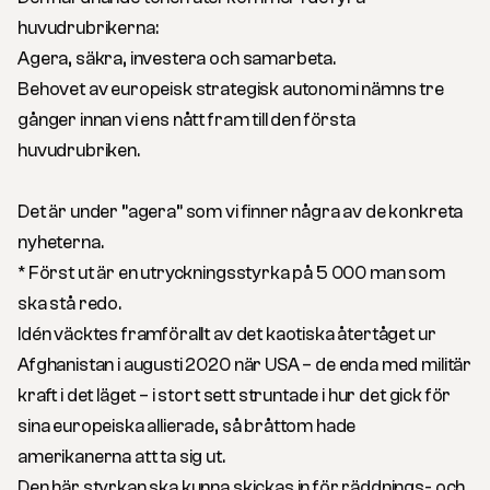
huvudrubrikerna:
Agera, säkra, investera och samarbeta.
Behovet av europeisk strategisk autonomi nämns tre
gånger innan vi ens nått fram till den första
huvudrubriken.
Det är under
”agera”
som vi finner några av de konkreta
nyheterna.
* Först ut är en utryckningsstyrka på 5 000 man som
ska stå redo.
Idén väcktes framförallt av det kaotiska återtåget ur
Afghanistan i augusti 2020 när USA – de enda med militär
kraft i det läget – i stort sett struntade i hur det gick för
sina europeiska allierade, så bråttom hade
amerikanerna att ta sig ut.
Den här styrkan ska kunna skickas in för räddnings- och