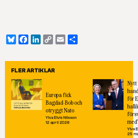
Bluesky
Facebook
LinkedIn
Copy
Email
Dela
Link
FLER ARTIKLAR
Nytt
hand
Europa fick
för 
Bagdad-Bob och
hallå
otryggt Nato
förs
Ylva Elvis Nilsson
med
12 april 2026
Ylva E
25 m