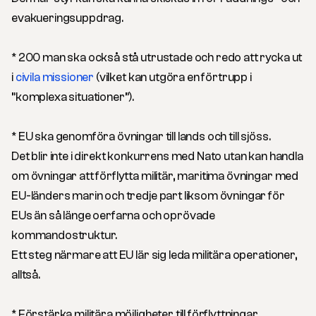
evakueringsuppdrag.
* 200 man ska också stå utrustade och redo att rycka ut
i
civila missioner
(vilket kan utgöra en förtrupp i
”komplexa situationer”).
* EU ska genomföra övningar till lands och till sjöss.
Det blir inte i direkt konkurrens med Nato utan kan handla
om övningar att förflytta militär, maritima övningar med
EU-länders marin och tredje part liksom övningar för
EUs än så länge oerfarna och oprövade
kommandostruktur.
Ett steg närmare att EU lär sig leda militära operationer,
alltså.
* Förstärka militära möjligheter till förflyttningar.