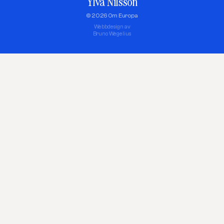
Ylva Nilsson
© 2026 Om Europa
Webbdesign av
Bruno Wegelius