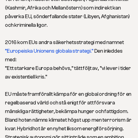
(Kashmir, Afrika och Mellanöstern) som indirekt kan
påverka EU, sönderfallande stater (Libyen, Afghanistan)
och kriminella ligor.
2016 kom EUs andra säkerhetsstrategi med namnet
”Europeiska Unionens globala strategi.”
Den inleddes
med:
”Ett starkare Europa behövs,” tätt följt av, ”vi lever i tider
av existentiell kris.”
EU måste framförallt kämpa för en global ordning för en
regelbaserad värld och stå enigt för att försvara
mänskliga rättigheter, bekämpa hunger och fattigdom.
Bland hoten nämns klimatet högst upp men terrorism är
kvar. Hybridhot är en nyhet liksom energiförsörjning.
Strategisk autonomi gör sitt inträde som en ambition.