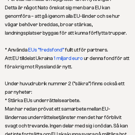
Detta är något Nato önskat sig men bara EU kan
genomföra – att gå igenom alla EU-länder och se hur
vägar behöver breddas, broar stärkas,
landningsplatser byggas för att kunna förflytta trupper.
* Använda
EUs ”fredsfond”
fullt ut för partners.
Att EU tilldelat Ukraina
1 miljard euro
ur denna fond för att
föra krig mot Ryssland är nytt.
Under huvudrubrik nummer 2 (”säkra”) finns också ett
par nyheter:
* Stärka EUs underrättelsearbete.
Man har redan prövat ett samarbete mellan EU-
ländernas underrättelsetjänster men det har förblivit
svagt och trevande. Ingen delar med sig i onödan. Så kan
det inte fortsätta om EU ska kunna svara på militära hot