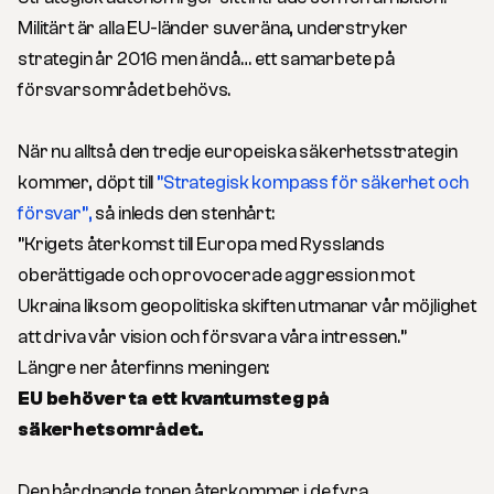
Militärt är alla EU-länder suveräna, understryker
strategin år 2016 men ändå… ett samarbete på
försvarsområdet behövs.
När nu alltså den tredje europeiska säkerhetsstrategin
kommer, döpt till
”Strategisk kompass för säkerhet och
försvar”,
så inleds den stenhårt:
”Krigets återkomst till Europa med Rysslands
oberättigade och oprovocerade aggression mot
Ukraina liksom geopolitiska skiften utmanar vår möjlighet
att driva vår vision och försvara våra intressen.”
Längre ner återfinns meningen:
EU behöver ta ett kvantumsteg på
säkerhetsområdet.
Den hårdnande tonen återkommer i de fyra