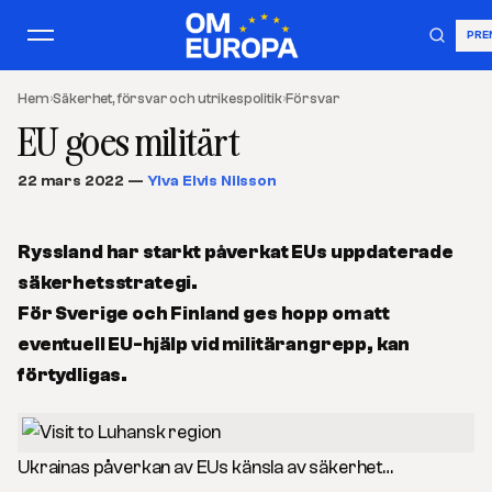
PRE
Hem
›
Säkerhet, försvar och utrikespolitik
›
Försvar
EU goes militärt
22 mars 2022
—
Ylva Elvis Nilsson
Ryssland har starkt påverkat EUs uppdaterade
säkerhetsstrategi.
För Sverige och Finland ges hopp om att
eventuell EU-hjälp vid militärangrepp, kan
förtydligas.
Ukrainas påverkan av EUs känsla av säkerhet…