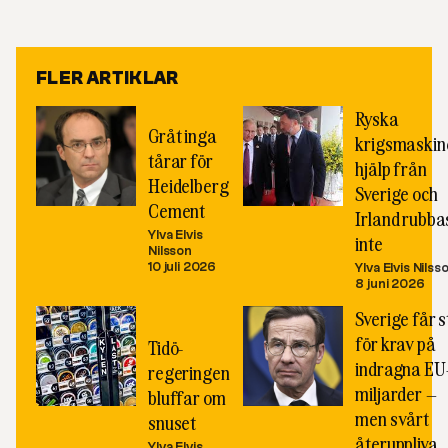
Link
FLER ARTIKLAR
Ryska
Gråt inga
krigsmaskin
tårar för
hjälp från
Heidelberg
Sverige och
Cement
Irland rubba
Ylva Elvis
inte
Nilsson
10 juli 2026
Ylva Elvis Nilss
8 juni 2026
Sverige får 
för krav på
Tidö-
indragna EU
regeringen
miljarder –
bluffar om
men svårt
snuset
återuppliva
Ylva Elvis