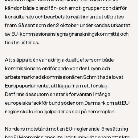
känslor både bland för- och emot-grupper och därför
konsulterats och bearbetats rejält innan det släpptes
fram. Så sent som den 2 oktober underkändes utkastet
av EU-kommissionens egna granskningskommitté och
fick finjusteras.
Att släppa idén var aldrig aktuellt, eftersom både
kommissionens ordförande von der Leyen och
arbetsmarknadskommissionären Schmit hade lovat
Europaparlamentet att lägga fram ett förslag.
Det finns dessutom en stark förväntan i många
europeiska fackförbund söder om Danmark om att EU-
regler ska kunna hjälpa deras sak på hemmaplan.
Nordens motstånd mot en EU-reglerande lönesättning
har EU-kommissionen lite listigt undvikit genom att rikta