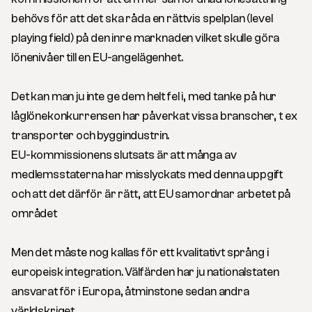
behövs för att det ska råda en rättvis spelplan (level
playing field) på den inre marknaden vilket skulle göra
lönenivåer till en EU-angelägenhet.
Det kan man ju inte ge dem helt fel i, med tanke på hur
låglönekonkurrensen har påverkat vissa branscher, t ex
transporter och byggindustrin.
EU-kommissionens slutsats är att många av
medlemsstaterna har misslyckats med denna uppgift
och att det därför är rätt, att EU samordnar arbetet på
området
Men det måste nog kallas för ett kvalitativt språng i
europeisk integration. Välfärden har ju nationalstaten
ansvarat för i Europa, åtminstone sedan andra
världskriget.