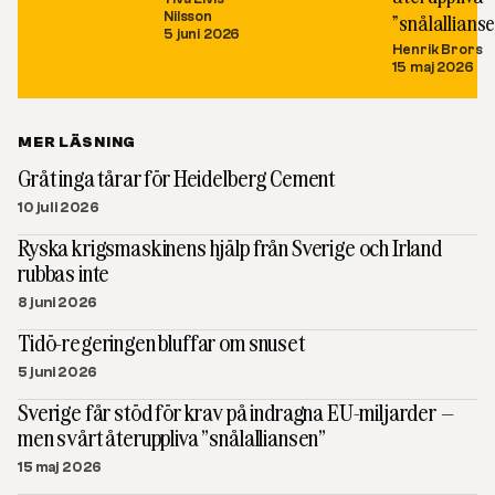
Nilsson
”snålallians
5 juni 2026
Henrik Brors
15 maj 2026
MER LÄSNING
Gråt inga tårar för Heidelberg Cement
10 juli 2026
Ryska krigsmaskinens hjälp från Sverige och Irland
rubbas inte
8 juni 2026
Tidö-regeringen bluffar om snuset
5 juni 2026
Sverige får stöd för krav på indragna EU-miljarder –
men svårt återuppliva ”snålalliansen”
15 maj 2026