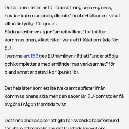
Det är bara kriterier för lönesättning som regleras,
hävdar kommissionen, alls inte ”löneförhållanden” vilket
alltså är tydligt förbjudet.
Sådana kriterier utgör ”arbetsvillkor,” fortsätter
kommissionen, vilket råkar vara ett tillåtet område för
EU.
I samma
art 153
ges EU nämligen rätt att ”understödja
och komplettera medlemländernas verksamhet” för
bland annat arbetsvillkor (punkt 1b).
Det hela låter som ett lite tveksamt sofisteri från
kommissionens sida men den saken lär EU-domstolen få
avgöra i någon framtida tvist.
Det finns andra saker att gilla för svenska fackförbund
förutom att man slipper det fruktade kravet om