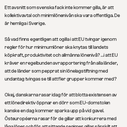
Ett avsnitt som svenska fack inte kommer gilla, är att
kollektivavtal och minimilönenivån ska vara offentliga. De
är hemliga i Sverige.
Så vad finns egentligen att ogilla i att EU tvingar igenom
regler för hur minimumlöner ska knytas till landets
köpkraft, produktivitet och allmänna lönenivå? …i att EU
kräver en regelbunden avrapportering från alla länder,
att de länder som pepprat sin lönelagstiftning med
undantag tvingas se till att fler grupper kommer med?
Okej, danskarna rasar idag för att blotta existensen av
ett lönedirektiv öppnar en dörr som EU-domstolen
kanske en dag kommer sparka upp på vid gavel.
Östeuropéerna rasar för de gillar att konkurrera med
låga löner och för att sittande regimer gillar särskilt att