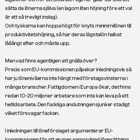
sätta de lönerna själva (en lagom liten höjning före ett val
är ett så trevligt inslag).
Och tyskarna kan hoppa högt för knyts mininimilönen till
produktivitetshöjning, så har deras lägstalön halkat
lååångt efter och måste upp.
Men vad finns
egentligen
att gnälla över?
Precis som EU-kommissionen påpekar inledningsvis så
har ju lönenivåerna inte hängt med företagsvinsterna i
många branscher. Fattigdomen i Europa ökar, det finns
redan 10-20 miljoner arbetare som inte kan leva på ett
heltidsarbete. Den fackliga anslutningen sjunker stadigt
vilket försvagar facken.
I inledningen till löneförslaget argumenterar EU-
kommissionen för att en mer samordnad lönesättning