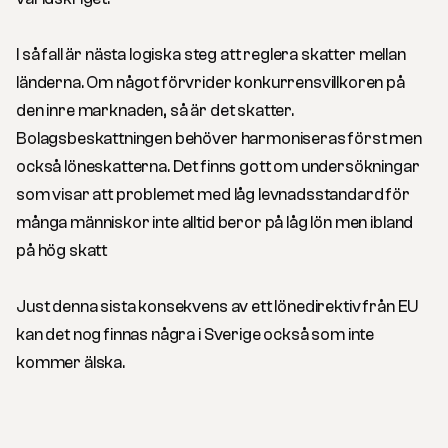
I så fall är nästa logiska steg att reglera skatter mellan
länderna. Om något förvrider konkurrensvillkoren på
den inre marknaden, så är det skatter.
Bolagsbeskattningen behöver harmoniseras först men
också löneskatterna. Det finns gott om undersökningar
som visar att problemet med låg levnadsstandard för
många människor inte alltid beror på låg lön men ibland
på hög skatt
Just denna sista konsekvens av ett lönedirektiv från EU
kan det nog finnas några i Sverige också som inte
kommer älska.