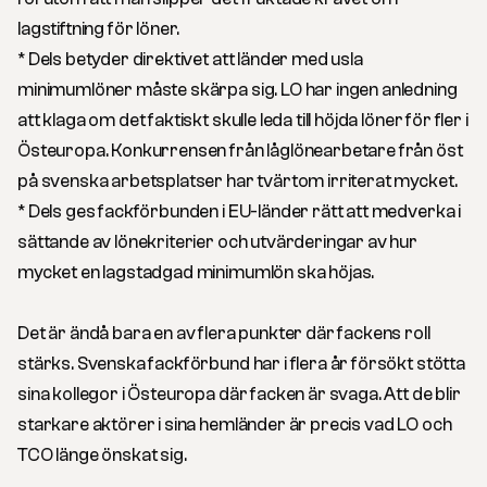
lagstiftning för löner.
* Dels betyder direktivet att länder med usla
minimumlöner måste skärpa sig. LO har ingen anledning
att klaga om det faktiskt skulle leda till höjda löner för fler i
Östeuropa. Konkurrensen från låglönearbetare från öst
på svenska arbetsplatser har tvärtom irriterat mycket.
* Dels ges fackförbunden i EU-länder rätt att medverka i
sättande av lönekriterier och utvärderingar av hur
mycket en lagstadgad minimumlön ska höjas.
Det är ändå bara en av flera punkter där fackens roll
stärks. Svenska fackförbund har i flera år försökt stötta
sina kollegor i Östeuropa där facken är svaga. Att de blir
starkare aktörer i sina hemländer är precis vad LO och
TCO länge önskat sig.