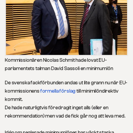
Kommissionären Nicolas Schmit hade lovat EU-
parlamentets talman David Sassoli en minimumlön
De svenska fackförbunden andas ut lite grann nu när EU-
kommissionens
formella förslag
till minimilöndirektiv
kommit.
De hade naturligtvis föredragit inget alls (eller en
rekommendation) men vad de fick går nog att leva med.
Idén om reglerade minimumlöner har väckt starka