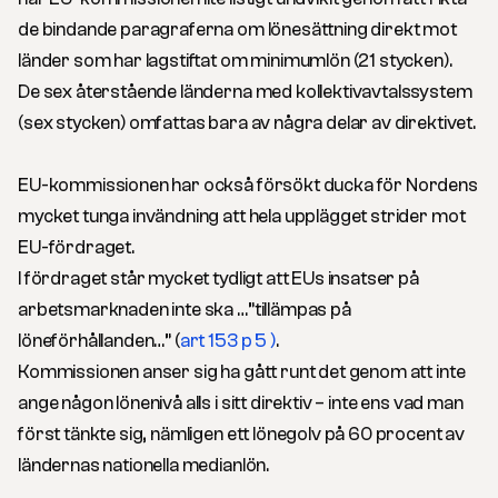
de bindande paragraferna om lönesättning direkt mot
länder som har lagstiftat om minimumlön (21 stycken).
De sex återstående länderna med kollektivavtalssystem
(sex stycken) omfattas bara av några delar av direktivet.
EU-kommissionen har också försökt ducka för Nordens
mycket tunga invändning att hela upplägget strider mot
EU-fördraget.
I fördraget står mycket tydligt att EUs insatser på
arbetsmarknaden inte ska …”tillämpas på
löneförhållanden…” (
art 153 p 5 )
.
Kommissionen anser sig ha gått runt det genom att inte
ange någon lönenivå alls i sitt direktiv – inte ens vad man
först tänkte sig, nämligen ett lönegolv på 60 procent av
ländernas nationella medianlön.