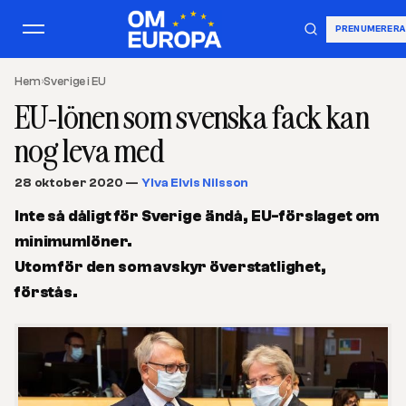
PRENUMERERA
Hem
›
Sverige i EU
EU-lönen som svenska fack kan
nog leva med
28 oktober 2020
—
Ylva Elvis Nilsson
Inte så dåligt för Sverige ändå, EU-förslaget om
minimumlöner.
Utom för den som avskyr överstatlighet,
förstås.