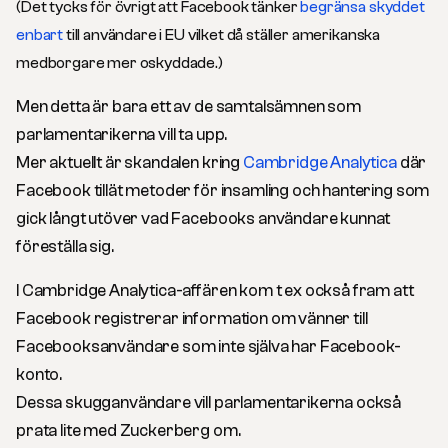
(Det tycks för övrigt att Facebook tänker
begränsa skyddet
enbart
till användare i EU vilket då ställer amerikanska
medborgare mer oskyddade.)
Men detta är bara ett av de samtalsämnen som
parlamentarikerna vill ta upp.
Mer aktuellt är skandalen kring
Cambridge Analytica
där
Facebook tillät metoder för insamling och hantering som
gick långt utöver vad Facebooks användare kunnat
föreställa sig.
I Cambridge Analytica-affären kom t ex också fram att
Facebook registrerar information om vänner till
Facebooksanvändare som inte själva har Facebook-
konto.
Dessa skugganvändare vill parlamentarikerna också
prata lite med Zuckerberg om.