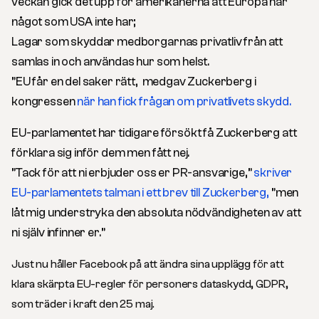
veckan gick det upp för amerikanerna att Europa har
något som USA inte har;
Lagar som skyddar medborgarnas privatliv från att
samlas in och användas hur som helst.
”EU får en del saker rätt, medgav Zuckerberg i
kongressen
när han fick frågan om privatlivets skydd.
EU-parlamentet har tidigare försökt få Zuckerberg att
förklara sig inför dem men fått nej.
”Tack för att ni erbjuder oss er PR-ansvarige,”
skriver
EU-parlamentets talman i ett brev till Zuckerberg,
”men
låt mig understryka den absoluta nödvändigheten av att
ni själv infinner er.”
Just nu håller Facebook på att ändra sina upplägg för att
klara skärpta EU-regler för personers dataskydd, GDPR,
som träder i kraft den 25 maj.