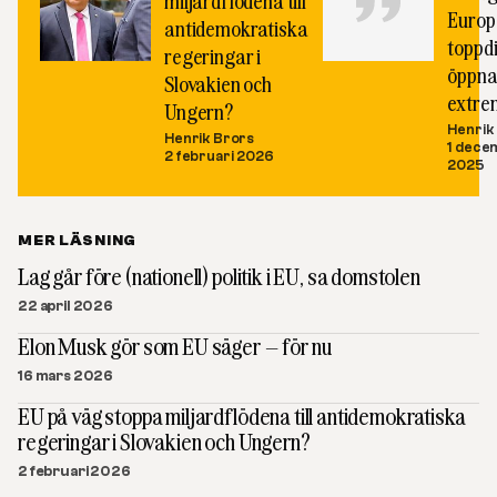
miljardflödena till
Europ
antidemokratiska
toppd
regeringar i
öppna
Slovakien och
extre
Ungern?
Henrik
Henrik Brors
1 dece
2 februari 2026
2025
MER LÄSNING
Lag går före (nationell) politik i EU, sa domstolen
22 april 2026
Elon Musk gör som EU säger – för nu
16 mars 2026
EU på väg stoppa miljardflödena till antidemokratiska
regeringar i Slovakien och Ungern?
2 februari 2026