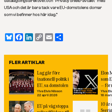
datalagoingsdirektivet och ”Privacy Shield-avtalet” med
USA och det är bara tack vare EU-domstolens domar
som vi befinner hos här idag.”
Bluesky
Facebook
LinkedIn
Copy
Email
Dela
Link
FLER ARTIKLAR
Lag går före
Elon 
(nationell) politik i
som E
EU, sa domstolen
– för 
Ylva Elvis Nilsson
Ylva El
22 april 2026
16 mar
10 år 
EU på väg stoppa
Sveri