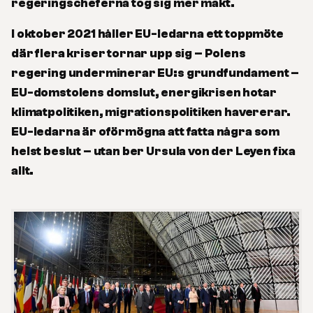
regeringscheferna tog sig mer makt.
I oktober 2021 håller EU-ledarna ett toppmöte
där flera kriser tornar upp sig – Polens
regering underminerar EU:s grundfundament –
EU-domstolens domslut, energikrisen hotar
klimatpolitiken, migrationspolitiken havererar.
EU-ledarna är oförmögna att fatta några som
helst beslut – utan ber Ursula von der Leyen fixa
allt.