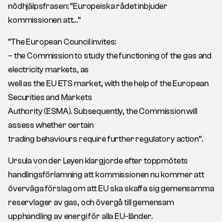
nödhjälpsfrasen: ”Europeiska rådet inbjuder
kommissionen att…”
”The European Council invites:
– the Commission to study the functioning of the gas and
electricity markets, as
well as the EU ETS market, with the help of the European
Securities and Markets
Authority (ESMA). Subsequently, the Commission will
assess whether certain
trading behaviours require further regulatory action”.
Ursula von der Leyen klargjorde efter toppmötets
handlingsförlamning att kommissionen nu kommer att
överväga förslag om att EU ska skaffa sig gemensamma
reservlager av gas, och övergå till gemensam
upphandling av energi för alla EU-länder.