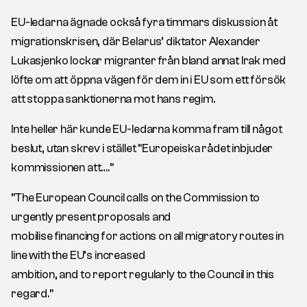
EU-ledarna ägnade också fyra timmars diskussion åt
migrationskrisen, där Belarus’ diktator Alexander
Lukasjenko lockar migranter från bland annat Irak med
löfte om att öppna vägen för dem in i EU som ett försök
att stoppa sanktionerna mot hans regim.
Inte heller här kunde EU-ledarna komma fram till något
beslut, utan skrev i stället ”Europeiska rådet inbjuder
kommissionen att….”
”
The European Council calls on the Commission to
urgently present proposals and
mobilise financing for actions on all migratory routes in
line with the EU’s increased
ambition, and to report regularly to the Council in this
regard.
”