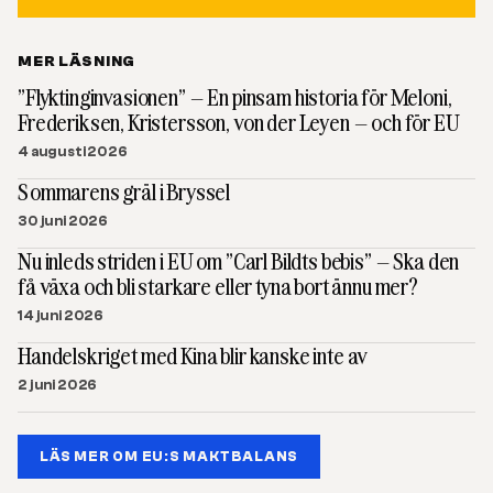
MER LÄSNING
”Flyktinginvasionen” – En pinsam historia för Meloni,
Frederiksen, Kristersson, von der Leyen – och för EU
4 augusti 2026
Sommarens gräl i Bryssel
30 juni 2026
Nu inleds striden i EU om ”Carl Bildts bebis” – Ska den
få växa och bli starkare eller tyna bort ännu mer?
14 juni 2026
Handelskriget med Kina blir kanske inte av
2 juni 2026
LÄS MER OM EU:S MAKTBALANS