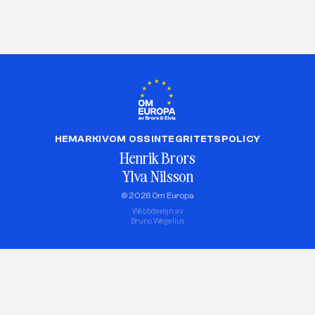
HEM
ARKIV
OM OSS
INTEGRITETSPOLICY
Henrik Brors
Ylva Nilsson
© 2026 Om Europa
Webbdesign av
Bruno Wegelius