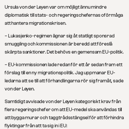
Ursula von der Leyen var om möjligt ännu mindre
diplomatisk till stats- och regeringschefernas oförmåga
att hantera migrationskrisen.
– Lukasjenko-regimen ägnar sig åt statligt sponsrad
smuggling och kommissionen är beredd att föreslå
skärpta sanktioner. Det behövs en gemensam EU-politik.
– EU-kommissionen lade redan för ett år sedan fram ett
förslag till en ny migrationspolitik. Jag uppmanar EU-
ledarna att se till att förhandlingarna rör sig framåt, sade
von der Leyen.
Samtidigt avvisade von der Leyen kategoriskt krav från
flera regeringschefer om att EU-medel ska användas till
att bygga murar och taggtrådsstängsel för att förhindra
flyktingar från att ta sig in i EU: