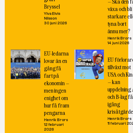
– Ska den f
Bryssel
växa och bli
Ylva Elvis
starkare ell
Nilsson
tyna bort
30 juni 2026
ännu mer?
Henrik Brors
14 juni 2026
EU-ledarna
EU förlorare
lovar än en
tillväxt mot
gång få
USA och Kin
fart på
– kan
ekonomin –
uppdelning 
men ingen
och B-lag få
enighet om
igång
hur få fram
krisåtgärde
pengarna
Henrik Brors
Henrik Brors
11 februari 20
12 februari
2026