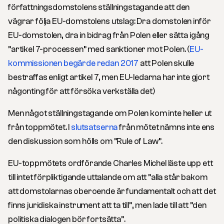
författningsdomstolens ställningstagande att den
vägrar följa EU-domstolens utslag: Dra domstolen inför
EU-domstolen, dra in bidrag från Polen eller sätta igång
”artikel 7-processen” med sanktioner mot Polen. (
EU-
kommissionen begärde redan 2017
att Polen skulle
bestraffas enligt artikel 7, men EU-ledarna har inte gjort
någonting för att försöka verkställa det)
Men något ställningstagande om Polen kom inte heller ut
från toppmötet. I
slutsatserna
från mötet nämns inte ens
den diskussion som hölls om ”Rule of Law”.
EU-toppmötets ordförande Charles Michel läste upp ett
till intet förpliktigande uttalande om att ”alla står bakom
att domstolarnas oberoende är fundamentalt och att det
finns juridiska instrument att ta till”, men lade till att ”den
politiska dialogen bör fortsätta”.