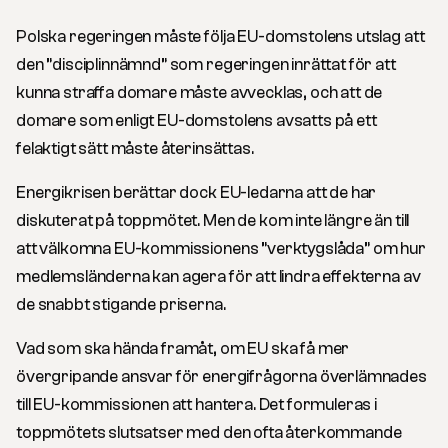
Polska regeringen måste följa EU-domstolens utslag att
den ”disciplinnämnd” som regeringen inrättat för att
kunna straffa domare måste avvecklas, och att de
domare som enligt EU-domstolens avsatts på ett
felaktigt sätt måste återinsättas.
Energikrisen berättar dock EU-ledarna att de har
diskuterat på toppmötet. Men de kom inte längre än till
att välkomna EU-kommissionens ”verktygslåda” om hur
medlemsländerna kan agera för att lindra effekterna av
de snabbt stigande priserna.
Vad som ska hända framåt, om EU ska få mer
övergripande ansvar för energifrågorna överlämnades
till EU-kommissionen att hantera. Det formuleras i
toppmötets slutsatser med den ofta återkommande