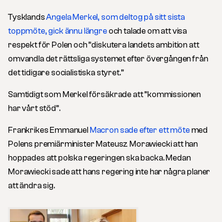
Tysklands
Angela Merkel, som deltog på sitt sista
toppmöte, gick ännu längre
och talade om att visa
respekt för Polen och ”diskutera landets ambition att
omvandla det rättsliga systemet efter övergången från
det tidigare socialistiska styret.”
Samtidigt som Merkel försäkrade att ”kommissionen
har vårt stöd”.
Frankrikes Emmanuel
Macron sade efter ett möte
med
Polens premiärminister Mateusz Morawiecki att han
hoppades att polska regeringen ska backa. Medan
Morawiecki sade att hans regering inte har några planer
att ändra sig.