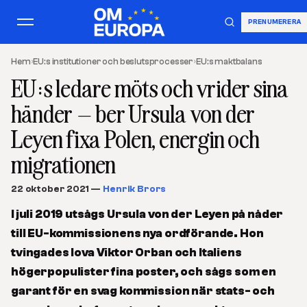
PRENUMERERA
Hem
›
EU:s institutioner och beslutsprocesser
›
EU:s maktbalans
EU:s ledare möts och vrider sina
händer – ber Ursula von der
Leyen fixa Polen, energin och
migrationen
22 oktober 2021
—
Henrik Brors
I juli 2019 utsågs Ursula von der Leyen på nåder
till EU-kommissionens nya ordförande. Hon
tvingades lova Viktor Orban och Italiens
högerpopulister fina poster, och sågs som en
garant för en svag kommission när stats- och