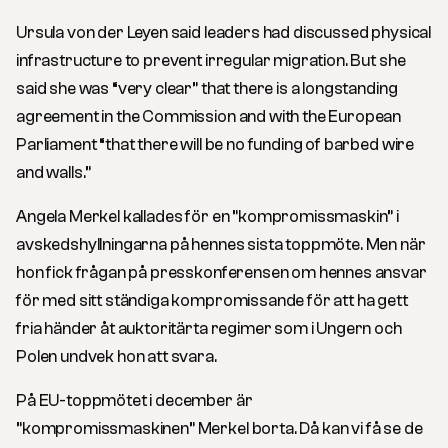
Ursula von der Leyen said leaders had discussed physical
infrastructure to prevent irregular migration. But she
said she was “very clear” that there is a longstanding
agreement in the Commission and with the European
Parliament “that there will be no funding of barbed wire
and walls.”
Angela Merkel kallades för en ”kompromissmaskin” i
avskedshyllningarna på hennes sista toppmöte. Men när
hon fick frågan på presskonferensen om hennes ansvar
för med sitt ständiga kompromissande för att ha gett
fria händer åt auktoritärta regimer som i Ungern och
Polen undvek hon att svara.
På EU-toppmötet i december är
”kompromissmaskinen” Merkel borta. Då kan vi få se de