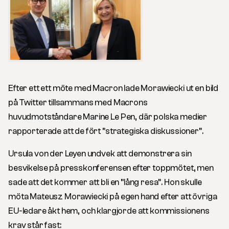
Efter ett ett möte med Macron lade Morawiecki ut en bild
på Twitter tillsammans med Macrons
huvudmotståndare Marine Le Pen, där polska medier
rapporterade att de fört ”strategiska diskussioner”.
Ursula von der Leyen undvek att demonstrera sin
besvikelse på presskonferensen efter toppmötet, men
sade att det kommer att bli en ”lång resa”. Hon skulle
möta Mateusz Morawiecki på egen hand efter att övriga
EU-ledare åkt hem, och klargjorde att kommissionens
krav står fast: