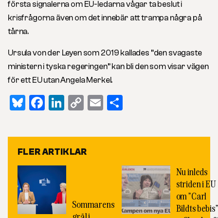
första signalerna om EU-ledarna vågar ta beslut i
krisfrågorna även om det innebär att trampa några på
tårna.
Ursula von der Leyen som 2019 kallades ”den svagaste
ministern i tyska regeringen” kan bli den som visar vägen
för ett EU utan Angela Merkel.
Bluesky
Facebook
LinkedIn
Copy
Email
Dela
Link
FLER ARTIKLAR
Nu inleds
striden i EU
om ”Carl
Sommarens
Bildts bebis
gräl i