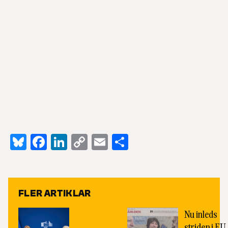
Bluesky
Facebook
LinkedIn
Copy
Email
Dela
Link
FLER ARTIKLAR
Nu inleds
striden i EU