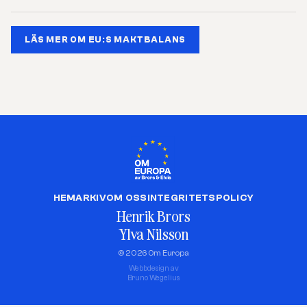
LÄS MER OM EU:S MAKTBALANS
HEM
ARKIV
OM OSS
INTEGRITETSPOLICY
Henrik Brors
Ylva Nilsson
© 2026 Om Europa
Webbdesign av
Bruno Wegelius