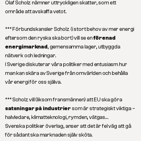
Olaf Scholz nämner uttryckligen skatter, som ett
område att avskaffa vetot.
*** Förbundskansler Scholz (i stort behov av mer energi
eftersom den ryska ska bort) vill se en
förenad
energimarknad
, gemensamma lager, utbyggda
nätverk och ledningar.
I Sverige diskuterar våra politiker med entusiasm hur
man kan skära av Sverige från omvärlden och behålla
vår energi för oss själva.
*** Scholz vill (liksom fransmännen) att EU ska göra
satsningar på industrier
som är strategiskt viktiga –
halvledare, klimatteknologi, rymden, vätgas…
Svenska politiker överlag, anser att det är fel väg att gå
för sådant ska marknaden själv sköta.