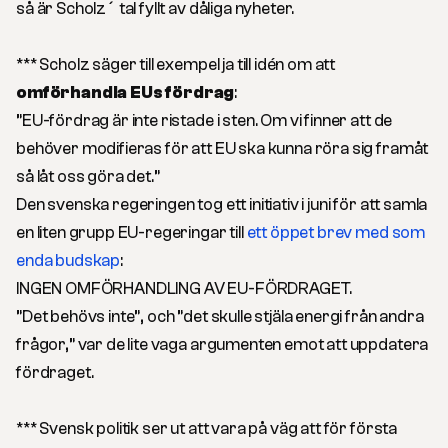
så är Scholz´ tal fyllt av dåliga nyheter.
*** Scholz säger till exempel ja till idén om att
omförhandla EUs fördrag
:
”EU-fördrag är inte ristade i sten. Om vi finner att de
behöver modifieras för att EU ska kunna röra sig framåt
så låt oss göra det.”
Den svenska regeringen tog ett initiativ i juni för att samla
en liten grupp EU-regeringar till
ett öppet brev med som
enda budskap
:
INGEN OMFÖRHANDLING AV EU-FÖRDRAGET.
”Det behövs inte”, och ”det skulle stjäla energi från andra
frågor,” var de lite vaga argumenten emot att uppdatera
fördraget.
*** Svensk politik ser ut att vara på väg att för första