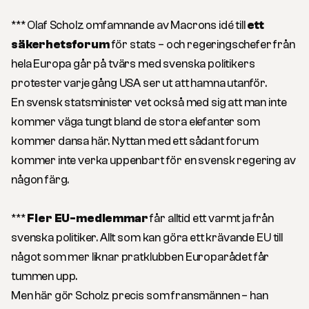
*** Olaf Scholz omfamnande av Macrons idé till
ett
säkerhetsforum
för stats – och regeringschefer från
hela Europa går på tvärs med svenska politikers
protester varje gång USA ser ut att hamna utanför.
En svensk statsminister vet också med sig att man inte
kommer väga tungt bland de stora elefanter som
kommer dansa här. Nyttan med ett sådant forum
kommer inte verka uppenbart för en svensk regering av
någon färg.
***
Fler EU-medlemmar
får alltid ett varmt ja från
svenska politiker. Allt som kan göra ett krävande EU till
något som mer liknar pratklubben Europarådet får
tummen upp.
Men här gör Scholz precis som fransmännen – han