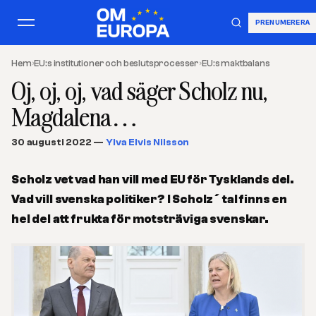
PRENUMERERA
Hem
›
EU:s institutioner och beslutsprocesser
›
EU:s maktbalans
Oj, oj, oj, vad säger Scholz nu,
Magdalena…
30 augusti 2022
—
Ylva Elvis Nilsson
Scholz vet vad han vill med EU för Tysklands del.
Vad vill svenska politiker? I Scholz´ tal finns en
hel del att frukta för motsträviga svenskar.