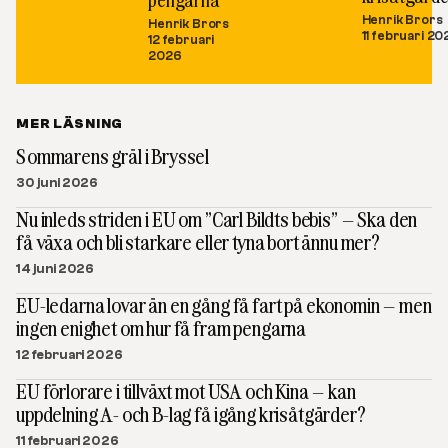
Henrik Brors
Henrik Brors
11 februari 20
12 februari
2026
MER LÄSNING
Sommarens gräl i Bryssel
30 juni 2026
Nu inleds striden i EU om ”Carl Bildts bebis” – Ska den
få växa och bli starkare eller tyna bort ännu mer?
14 juni 2026
EU-ledarna lovar än en gång få fart på ekonomin – men
ingen enighet om hur få fram pengarna
12 februari 2026
EU förlorare i tillväxt mot USA och Kina – kan
uppdelning A- och B-lag få igång krisåtgärder?
11 februari 2026