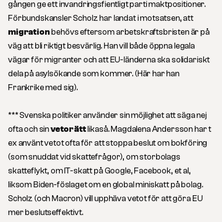
gången ge ett invandringsfientligt parti maktpositioner.
Förbundskansler Scholz har landat i motsatsen, att
migration
behövs eftersom arbetskraftsbristen är på
väg att bli riktigt besvärlig. Han vill både öppna legala
vägar för migranter och att EU-länderna ska solidariskt
dela på asylsökande som kommer. (Här har han
Frankrike med sig).
*** Svenska politiker använder sin möjlighet att säga nej
ofta och sin
vetorätt
likaså. Magdalena Andersson har t
ex använt vetot ofta för att stoppa beslut om bokföring
(som snuddat vid skattefrågor), om storbolags
skatteflykt, om IT-skatt på Google, Facebook, et al,
liksom Biden-föslaget om en global miniskatt på bolag.
Scholz (och Macron) vill upphäva vetot för att göra EU
mer beslutseffektivt.