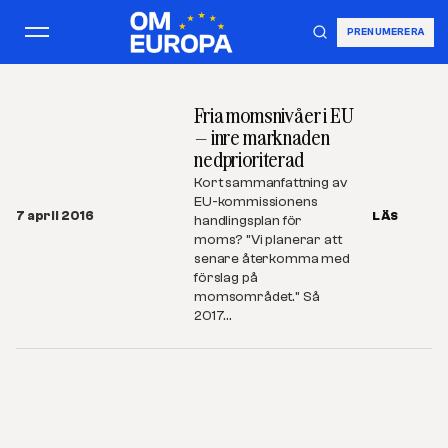
PRENUMERERA
Fria momsnivåer i EU
– inre marknaden
nedprioriterad
Kort sammanfattning av
EU-kommissionens
7 april 2016
LÄS
handlingsplan för
moms? ”Vi planerar att
senare återkomma med
förslag på
momsområdet.” Så
2017…