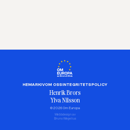
HEM
ARKIV
OM OSS
INTEGRITETSPOLICY
Henrik Brors
Ylva Nilsson
© 2026 Om Europa
Webbdesign av
Bruno Wegelius