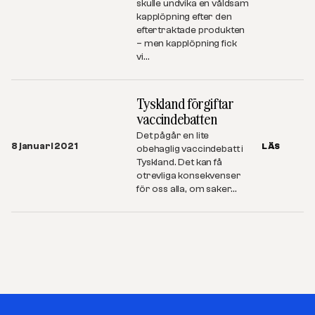
skulle undvika en våldsam
kapplöpning efter den
eftertraktade produkten
– men kapplöpning fick
vi…
Tyskland förgiftar
vaccindebatten
Det pågår en lite
8 januari 2021
LÄS
obehaglig vaccindebatt i
Tyskland. Det kan få
otrevliga konsekvenser
för oss alla, om saker…