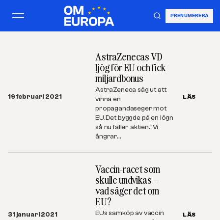
PRENUMERERA
AstraZenecas VD
ljög för EU och fick
miljardbonus
AstraZeneca såg ut att
19 februari 2021
LÄS
vinna en
propagandaseger mot
EU.Det byggde på en lögn
så nu faller aktien.”Vi
ångrar…
Vaccin-racet som
skulle undvikas –
vad säger det om
EU?
EUs samköp av vaccin
31 januari 2021
LÄS