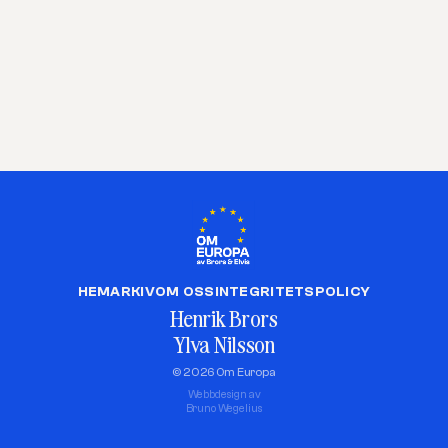
HEM
ARKIV
OM OSS
INTEGRITETSPOLICY
Henrik Brors
Ylva Nilsson
© 2026 Om Europa
Webbdesign av
Bruno Wegelius