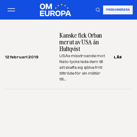
PRENUMERERA
Kanske fick Orban
mer ut av USA än
Hultqvist
USAs misstroende mot
12 februari 2019
LÄS
Nato tycks leda dem till
att skaffa sig själva fritt
tillträde för sin militär
till…