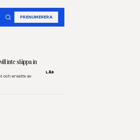
PRENUMERERA
l inte släppa in
LÄS
at och ersatts av