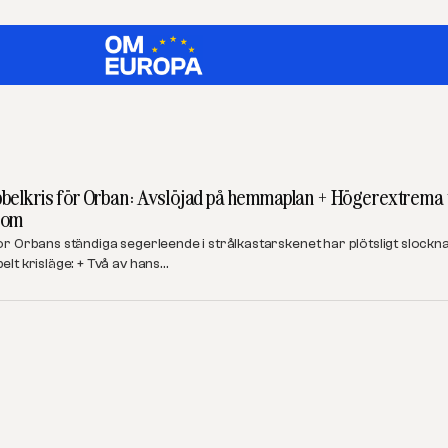
belkris för Orban: Avslöjad på hemmaplan + Högerextrema vil
nom
or Orbans ständiga segerleende i strålkastarskenet har plötsligt slockn
elt krisläge: + Två av hans…