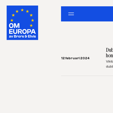
Dub
ho
12 februari 2024
Vikt
dubb