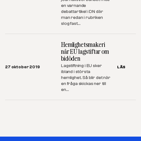
en varnande
debattartikel i DN där
man redan i rubriken
slog fast…
Hemlighetsmakeri
när EU lagstiftar om
bidöden
Lagstiftning i EU sker
27 oktober 2019
LÄS
ibland i största
hemlighet. Så blir det när
en fråga skickas ner till
en…