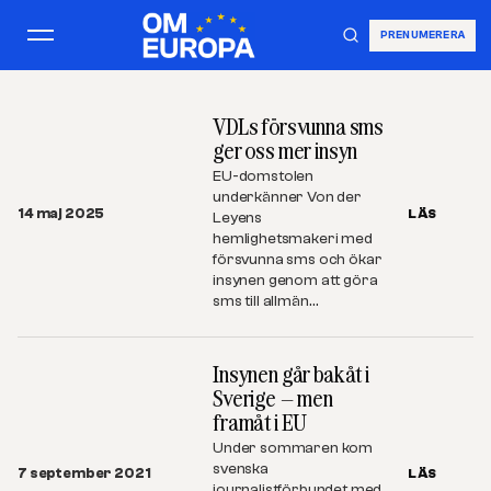
PRENUMERERA
VDLs försvunna sms
ger oss mer insyn
EU-domstolen
underkänner Von der
14 maj 2025
LÄS
Leyens
hemlighetsmakeri med
försvunna sms och ökar
insynen genom att göra
sms till allmän…
Insynen går bakåt i
Sverige – men
framåt i EU
Under sommaren kom
svenska
7 september 2021
LÄS
journalistförbundet med