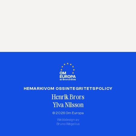
HEM
ARKIV
OM OSS
INTEGRITETSPOLICY
Henrik Brors
Ylva Nilsson
© 2026 Om Europa
Webbdesign av
Bruno Wegelius