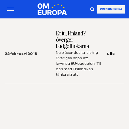
PRENUMERERA
Et tu, Finland?
överger
budgethökarna
Nu blåser det kallt kring
22 februari 2018
LÄS
Sveriges hopp att
krympa EU-budgeten. Till
och med Finland kan
tänka sig att…