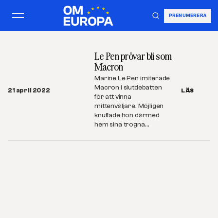
PRENUMERERA
Le Pen prövar bli som
Macron
Marine Le Pen imiterade
Macron i slutdebatten
21 april 2022
LÄS
för att vinna
mittenväljare. Möjligen
knuffade hon därmed
hem sina trogna…