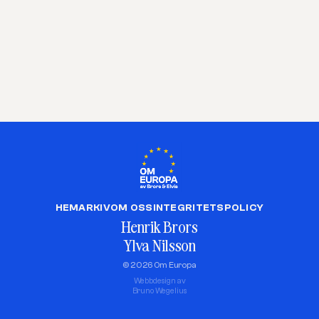
HEM
ARKIV
OM OSS
INTEGRITETSPOLICY
Henrik Brors
Ylva Nilsson
© 2026 Om Europa
Webbdesign av
Bruno Wegelius