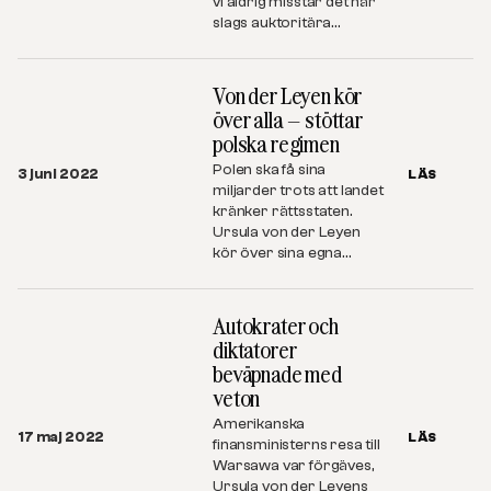
vi aldrig misstar det här
slags auktoritära…
Von der Leyen kör
över alla – stöttar
polska regimen
Polen ska få sina
3 juni 2022
LÄS
miljarder trots att landet
kränker rättsstaten.
Ursula von der Leyen
kör över sina egna…
Autokrater och
diktatorer
beväpnade med
veton
Amerikanska
17 maj 2022
LÄS
finansministerns resa till
Warsawa var förgäves,
Ursula von der Leyens