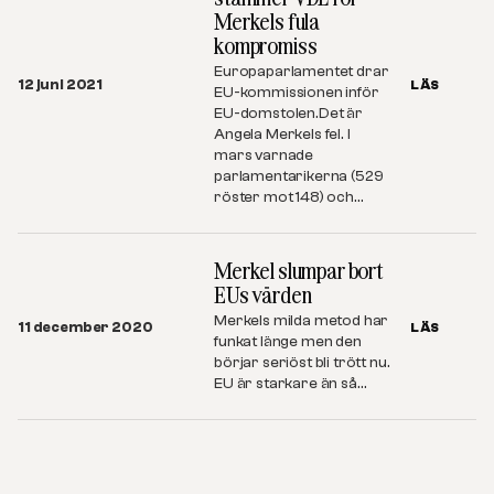
Merkels fula
kompromiss
Europaparlamentet drar
12 juni 2021
LÄS
EU-kommissionen inför
EU-domstolen.Det är
Angela Merkels fel. I
mars varnade
parlamentarikerna (529
röster mot 148) och…
Merkel slumpar bort
EUs värden
Merkels milda metod har
11 december 2020
LÄS
funkat länge men den
börjar seriöst bli trött nu.
EU är starkare än så…