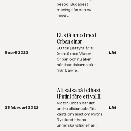
besök i Budapest
meningslös och nu
reser…
EUs tålamod med
Orban sinar
EU fick just fyra år till
8 april 2022
LÄS
(minst) med Victor
Orban och nu åker
hårdhandskarna på –
från bägge…
Att satsa på fel häst
(Putin) före ett val II
Victor Orban har likt
28 februari 2022
LÄS
andra blixtsnabbt fått
kasta om åsikt om Putins
Ryssland – hans
ungerska väljare har…