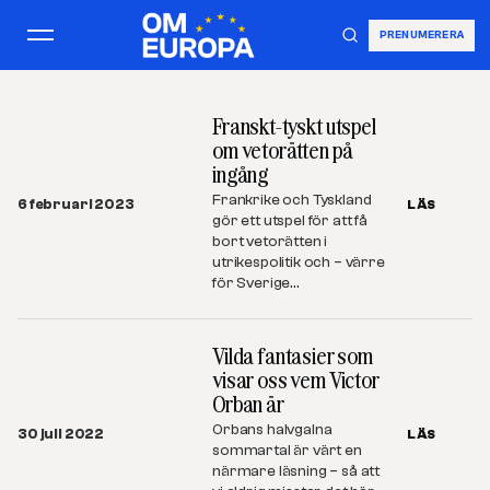
PRENUMERERA
Franskt-tyskt utspel
om vetorätten på
ingång
Frankrike och Tyskland
6 februari 2023
LÄS
gör ett utspel för att få
bort vetorätten i
utrikespolitik och – värre
för Sverige…
Vilda fantasier som
visar oss vem Victor
Orban är
Orbans halvgalna
30 juli 2022
LÄS
sommartal är värt en
närmare läsning – så att