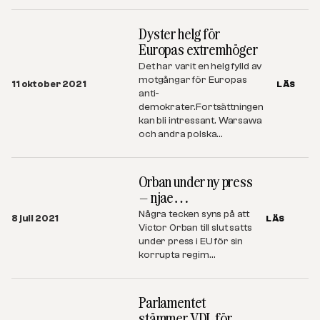
Dyster helg för
Europas extremhöger
Det har varit en helg fylld av
motgångar för Europas
11 oktober 2021
LÄS
anti-
demokrater.Fortsättningen
kan bli intressant. Warsawa
och andra polska…
Orban under ny press
– njae…
Några tecken syns på att
8 juli 2021
LÄS
Victor Orban till slut satts
under press i EU för sin
korrupta regim…
Parlamentet
stämmer VDL för