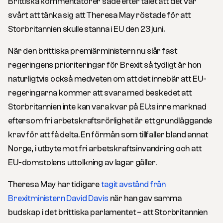
Brittiska kommentatorer sade efter talet att det var
svårt att tänka sig att Theresa May röstade för att
Storbritannien skulle stanna i EU den 23 juni.
När den brittiska premiärministern nu slår fast
regeringens prioriteringar för Brexit så tydligt är hon
naturligtvis också medveten om att det innebär att EU-
regeringarna kommer att svara med beskedet att
Storbritannien inte kan vara kvar på EU:s inre marknad
eftersom fri arbetskraftsrörlighet är ett grundläggande
krav för att få delta. En förmån som tillfaller bland annat
Norge, i utbyte mot fri arbetskraftsinvandring och att
EU-domstolens uttolkning av lagar gäller.
Theresa May har tidigare
tagit avstånd från
Brexitministern David Davis
när han gav samma
budskap i det brittiska parlamentet – att Storbritannien