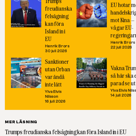
Trumps
EU hotar m
freudianska
handelskri
felsägning
mot Kina –
kan föra
vågar EU-
Island in i
regeringar
EU
Henrik Brors
Henrik Brors
22 juli 2026
30 juli 2026
Sanktioner
Vakna Trum
utan Orban
så här ska 
var ändå
parad se ut
inte lätt
Ylva Elvis Nil
Ylva Elvis
14 juli 2026
Nilsson
16 juli 2026
MER LÄSNING
Trumps freudianska felsägning kan föra Island in i EU