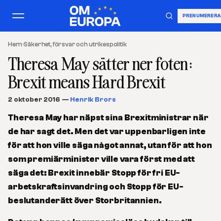
PRENUMERERA
Hem
›
Säkerhet, försvar och utrikespolitik
Theresa May sätter ner foten:
Brexit means Hard Brexit
2 oktober 2016
—
Henrik Brors
Theresa May har näpst sina Brexitministrar när
de har sagt det. Men det var uppenbarligen inte
för att hon ville säga något annat, utan för att hon
som premiärminister ville vara först med att
säga det: Brexit innebär Stopp för fri EU-
arbetskraftsinvandring och Stopp för EU-
beslutanderätt över Storbritannien.