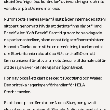
ska införa ”rigorösa kontroller” av invandringen och inte
vara kvar på EU:s inre marknad.
Nu försökte Theresa May få slut på den interna debatten i
sitt parti genom att hävda att det inte finns något ”Hard
Brexit” eller ”Soft Brexit”. Samtidigt som hon anklagade
de parlamentariker, bland annat tidigare finansministern
Kenneth Clarke, som vill ha en omröstning i parlamentet
om Storbritannien ska utlösa EU:s artikel 50 om att
lämna unionen för att vara motståndare till demokrati för
att de i själva verket inte vilja ha någon Brexit.
Hon gav också ett klart besked till Skottland och Wales:
Den brittiska regeringen förhandlar för HELA
Storbritannien.
Skottlands premiärminister Nicola Sturgeon gav ett
skarpt svar, som visar att Skotska Nationalistpartiet, inte