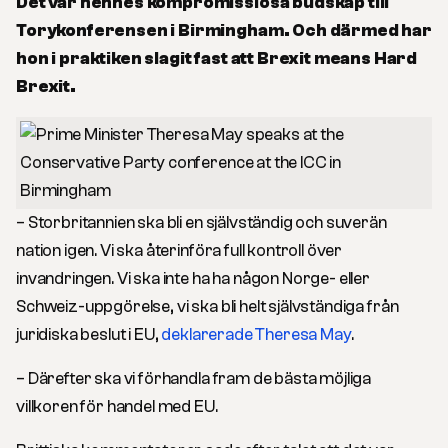
Det var hennes kompromisslösa budskap till
Torykonferensen i Birmingham. Och därmed har
hon i praktiken slagit fast att Brexit means Hard
Brexit.
– Storbritannien ska bli en självständig och suverän
nation igen. Vi ska återinföra full kontroll över
invandringen. Vi ska inte ha ha någon Norge- eller
Schweiz-uppgörelse, vi ska bli helt självständiga från
juridiska beslut i EU,
deklarerade Theresa May
.
– Därefter ska vi förhandla fram de bästa möjliga
villkoren för handel med EU.