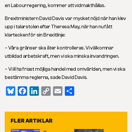
en Labourregering, kommer att vidmakthållas.
Brexitministern David Davis var mycket nöjd när han klev
upp i talarstolen efter Theresa May, när han nu fått
klartecken för sin Brexitlinje:
– Våra gränser ska åter kontrolleras. Vi välkomnar
utbildad arbetskraft, men vi ska minska invandringen.
– Vi ill ha friast möjliga handel med omvärlden, men vi ska
bestämma reglerna, sade David Davis.
Bluesky
Facebook
LinkedIn
Copy
Email
Dela
Link
FLER ARTIKLAR