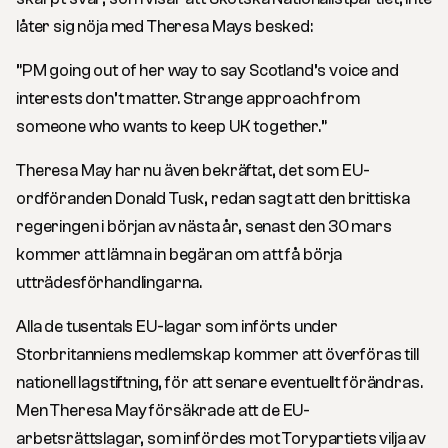
låter sig nöja med Theresa Mays besked:
”PM going out of her way to say Scotland’s voice and
interests don’t matter. Strange approach from
someone who wants to keep UK together.”
Theresa May har nu även bekräftat, det som EU-
ordföranden Donald Tusk, redan sagt att den brittiska
regeringen i början av nästa år, senast den 30 mars
kommer att lämna in begäran om att få börja
utträdesförhandlingarna.
Alla de tusentals EU-lagar som införts under
Storbritanniens medlemskap kommer att överföras till
nationell lagstiftning, för att senare eventuellt förändras.
Men Theresa May försäkrade att de EU-
arbetsrättslagar, som infördes mot Torypartiets vilja av