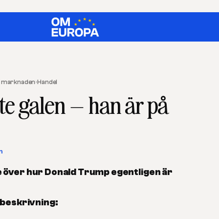
re marknaden
›
Handel
te galen – han är på
n
 över hur Donald Trump egentligen är
 beskrivning: