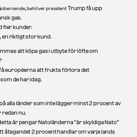
Trump få upp
gioberoende, behöver president
nsk gas.
 fler kunder.
en riktigt stor kund.
mas att köpa gas i utbyte för löfte om
?
 få européerna att frukta förlora det
som de har idag.
å alla länder som inte lägger minst 2 procent av
r redan nu.
 detta är pengar Natoländerna ”är skyldiga Nato”
tt åtagandet 2 procent handlar om varje lands