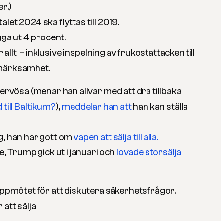
r.)
let 2024 ska flyttas till 2019.
gga ut 4 procent.
r allt – inklusive inspelning av frukostattacken till
pmärksamhet.
nervösa (menar han allvar med att dra tillbaka
d till Baltikum?
),
meddelar han att
han kan ställa
g, han har gott om
vapen att sälja till alla.
Trump gick ut i januari och
lovade storsälja
toppmötet för att diskutera säkerhetsfrågor.
att sälja.