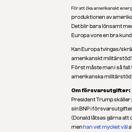
För att öka amerikanskt ener
produktionen av amerika
Det blir bara lönsamt med
Europa vore en bra kund, 
Kan Europa tvingas/skräm
amerikanskt militärstöd
Först måste man i så fall
amerikanska militärstöd 
Om försvarsutgifter:
President Trump skäller p
sin BNP i försvarsutgifte
(Donald låtsas gärna att
men
han vet mycket väl
a