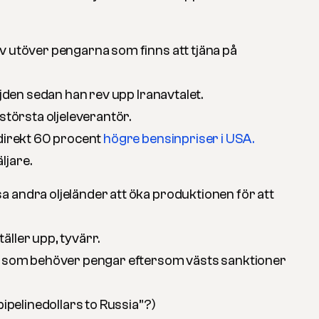
v utöver pengarna som finns att tjäna på
öjden sedan han rev upp Iranavtalet.
 största oljeleverantör.
 direkt 60 procent
högre bensinpriser i USA.
ljare.
 andra oljeländer att öka produktionen för att
äller upp, tyvärr.
t, som behöver pengar eftersom västs sanktioner
pipelinedollars to Russia”?)