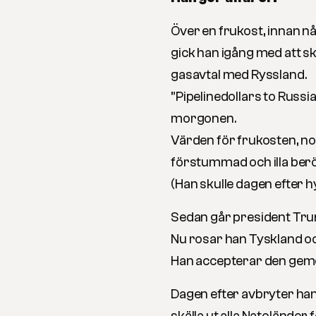
Över en frukost, innan n
gick han igång med att sk
gasavtal med Ryssland.
”Pipelinedollars to Russ
morgonen.
Värden för frukosten, n
förstummad och illa berör
(Han skulle dagen efter 
Sedan går president Trump
Nu rosar han Tyskland oc
Han accepterar den ge
Dagen efter avbryter han