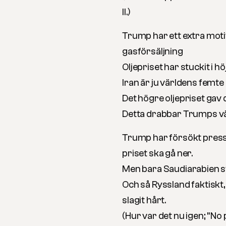
II.)
Trump har ett extra moti
gasförsäljning
Oljepriset har stuckit i h
Iran är ju världens femte
Det högre oljepriset gav
Detta drabbar Trumps vä
Trump har försökt pressa
priset ska gå ner.
Men bara Saudiarabien st
Och så Ryssland faktisk
slagit hårt.
(Hur var det nu igen; ”No 