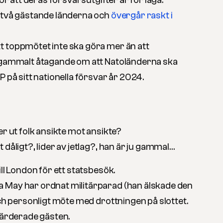
för att deras försvarsutgifter är för låga.
 två gästande länderna och
övergår raskt i
 toppmötet inte ska göra mer än att
r gammalt åtagande om att Natoländerna ska
P på sitt nationella försvar år 2024.
er ut folk ansikte mot ansikte?
 dåligt?, lider av jetlag?, han är ju gammal…
ill London för ett statsbesök.
 May har ordnat militärparad (han älskade den
och personligt möte med drottningen på slottet.
 värderade gästen.