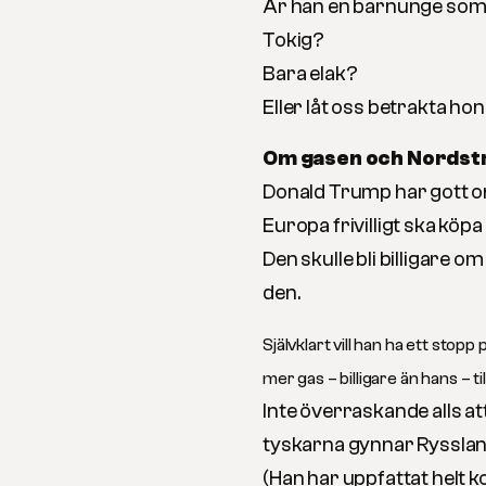
Är han en barnunge som vi
Tokig?
Bara elak?
Eller låt oss betrakta ho
Om gasen och Nordstr
Donald Trump har gott om 
Europa frivilligt ska kö
Den skulle bli billigare 
den.
Självklart vill han ha ett sto
mer gas – billigare än hans – ti
Inte överraskande alls a
tyskarna gynnar Rysslan
(Han har uppfattat helt 