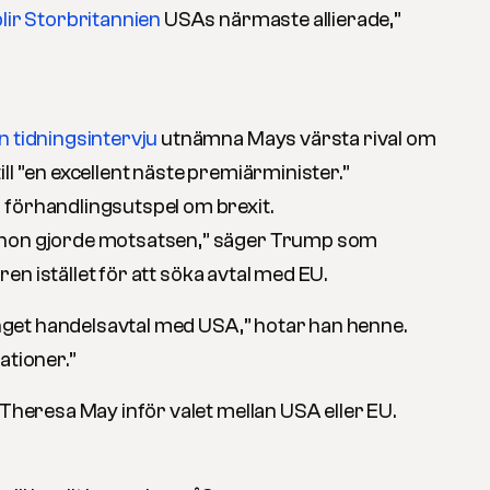
lir Storbritannien
USAs närmaste allierade,”
en tidningsintervju
utnämna Mays värsta rival om
ll ”en excellent näste premiärminister.”
 förhandlingsutspel om brexit.
 hon gjorde motsatsen,” säger Trump som
örren istället för att söka avtal med EU.
 inget handelsavtal med USA,” hotar han henne.
ationer.”
 Theresa May inför valet mellan USA eller EU.