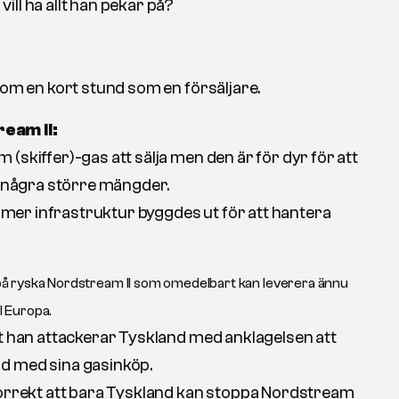
ll ha allt han pekar på?
nom en kort stund som en försäljare.
eam II:
(skiffer)-gas att sälja men den är för dyr för att
pa några större mängder.
om mer infrastruktur byggdes ut för att hantera
pp på ryska Nordstream II som omedelbart kan leverera ännu
ll Europa.
tt han attackerar Tyskland med anklagelsen att
d med sina gasinköp.
korrekt att bara Tyskland kan stoppa Nordstream