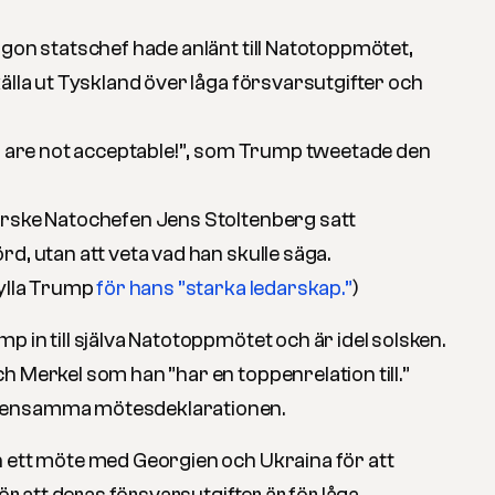
ågon statschef hade anlänt till Natotoppmötet,
älla ut Tyskland över låga försvarsutgifter och
ia are not acceptable!”, som Trump tweetade den
orske Natochefen Jens Stoltenberg satt
d, utan att veta vad han skulle säga.
hylla Trump
för hans ”starka ledarskap.”
)
 in till själva Natotoppmötet och är idel solsken.
h Merkel som han ”har en toppenrelation till.”
mensamma mötesdeklarationen.
 ett möte med Georgien och Ukraina för att