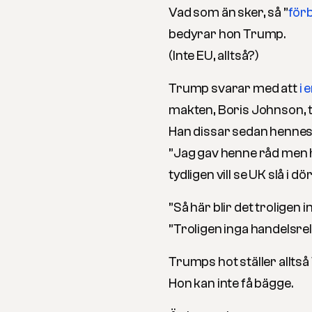
Vad som än sker, så ”
förb
bedyrar hon Trump.
(Inte EU, alltså?)
Trump svarar med att
i 
makten, Boris Johnson, ti
Han dissar sedan hennes
”Jag gav henne råd men
tydligen vill se UK slå i d
”Så här blir det troligen
”Troligen inga handelsrel
Trumps hot ställer alltså
Hon kan inte få bägge.