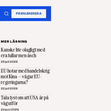
PRENUMERERA
MER LÄSNING
Kanske lite olagligt med
era tullar men äsch
25 juli 2026
EU hotar med handelskrig
mot Kina – vågar EU-
regeringarna?
22 juli 2026
Tala tyst om att USA är på
väg utför
24 juni 2026