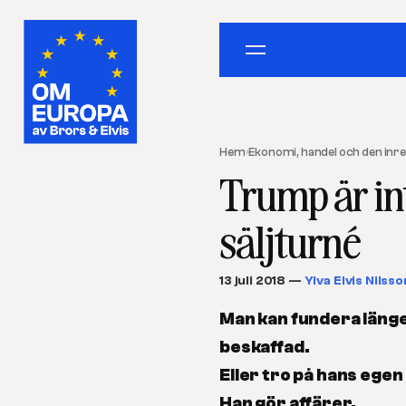
Hem
›
Ekonomi, handel och den in
Trump är in
säljturné
13 juli 2018
—
Ylva Elvis Nilsso
Man kan fundera länge
beskaffad.
Eller tro på hans egen
Han gör affärer.