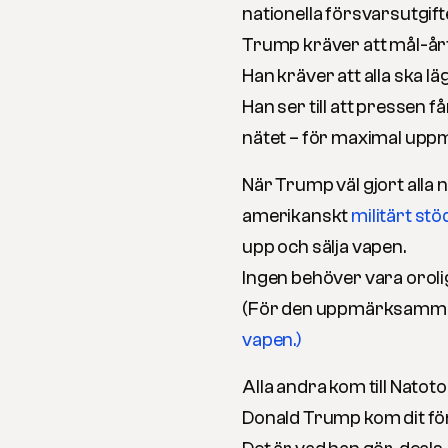
nationella försvarsutgifte
Trump kräver att mål-årta
Han kräver att alla ska lä
Han ser till att pressen få
nätet – för maximal up
När Trump väl gjort alla 
amerikanskt
militärt stö
upp och sälja vapen.
Ingen behöver vara oroli
(För den uppmärksamme, 
vapen.)
Alla andra kom till Nato
Donald Trump kom dit för 