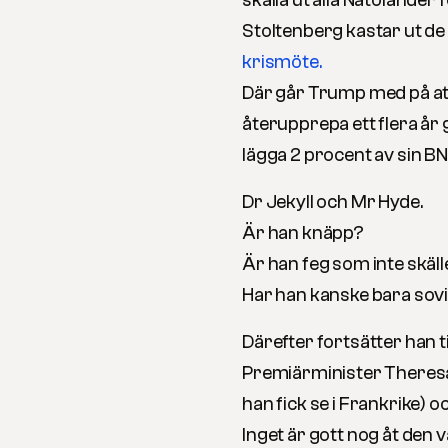
skälla ut alla Natoländer 
Stoltenberg kastar ut de
krismöte.
Där går Trump med på att
återupprepa ett flera å
lägga 2 procent av sin BN
Dr Jekyll och Mr Hyde.
Är han knäpp?
Är han feg som inte skäll
Har han kanske bara sovit
Därefter fortsätter han t
Premiärminister Theresa
han fick se i Frankrike) 
Inget är gott nog åt den