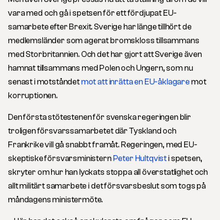
vara med och gå i spetsen för ett fördjupat EU-
samarbete efter Brexit. Sverige har länge tillhört de
medlemsländer som agerat bromskloss tillsammans
med Storbritannien. Och det har gjort att Sverige även
hamnat tillsammans med Polen och Ungern, som nu
senast i motståndet
mot att inrätta en EU-åklagare
mot
korruptionen.
Den första stötestenen för svenska regeringen blir
troligen försvarssamarbetet där Tyskland och
Frankrike vill gå snabbt framåt. Regeringen, med EU-
skeptiske försvarsministern
Peter Hultqvist
i spetsen,
skryter om hur han lyckats stoppa all överstatlighet och
allt militärt samarbete i det försvarsbeslut som togs på
måndagens ministermöte.