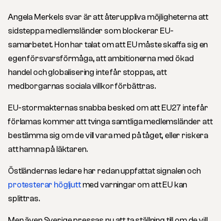
Angela Merkels svar är att återuppliva möjligheterna att
sidsteppa medlemsländer som blockerar EU-
samarbetet. Hon har talat om att EU måste skaffa sig en
egen försvarsförmåga, att ambitionerna med ökad
handel och globalisering inte får stoppas, att
medborgarnas sociala villkor förbättras.
EU-stormakternas snabba besked om att EU27 inte får
förlamas kommer att tvinga samtliga medlemsländer att
bestämma sig om de vill vara med på tåget, eller riskera
att hamna på läktaren.
Östländernas ledare har redan uppfattat signalen och
protesterar högljutt
med varningar om att EU kan
splittras.
Men även Sverige pressas nu att ta ställning till om de vill