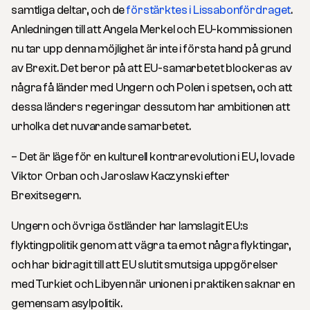
samtliga deltar, och de
förstärktes i Lissabonfördraget
.
Anledningen till att Angela Merkel och EU-kommissionen
nu tar upp denna möjlighet är inte i första hand på grund
av Brexit. Det beror på att EU-samarbetet blockeras av
några få länder med Ungern och Polen i spetsen, och att
dessa länders regeringar dessutom har ambitionen att
urholka det nuvarande samarbetet.
– Det är läge för en kulturell kontrarevolution i EU, lovade
Viktor Orban och Jaroslaw Kaczynski efter
Brexitsegern.
Ungern och övriga östländer har lamslagit EU:s
flyktingpolitik genom att vägra ta emot några flyktingar,
och har bidragit till att EU slutit smutsiga uppgörelser
med Turkiet och Libyen när unionen i praktiken saknar en
gemensam asylpolitik.