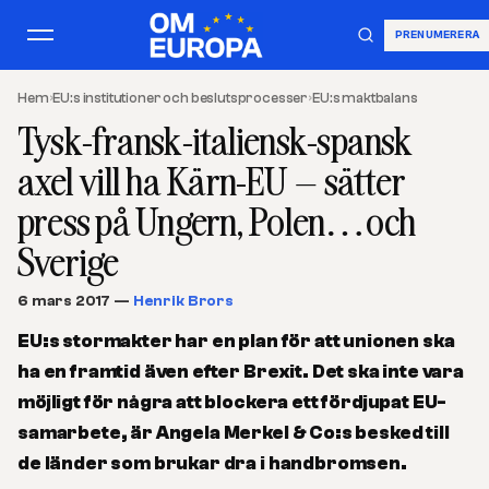
PRENUMERERA
Hem
›
EU:s institutioner och beslutsprocesser
›
EU:s maktbalans
Tysk-fransk-italiensk-spansk
axel vill ha Kärn-EU – sätter
press på Ungern, Polen…och
Sverige
6 mars 2017
—
Henrik Brors
EU:s stormakter har en plan för att unionen ska
ha en framtid även efter Brexit. Det ska inte vara
möjligt för några att blockera ett fördjupat EU-
samarbete, är Angela Merkel & Co:s besked till
de länder som brukar dra i handbromsen.