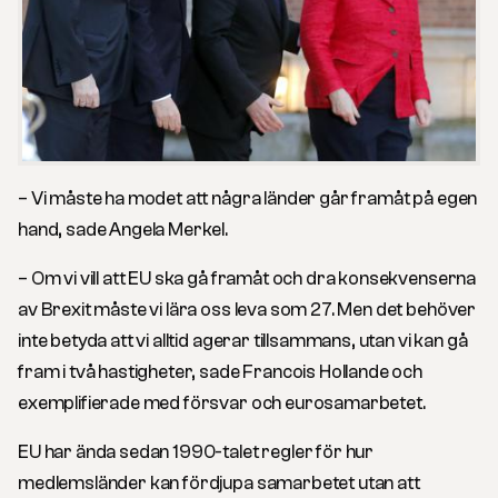
– Vi måste ha modet att några länder går framåt på egen
hand, sade Angela Merkel.
– Om vi vill att EU ska gå framåt och dra konsekvenserna
av Brexit måste vi lära oss leva som
27. Men det behöver
inte betyda att vi alltid agerar tillsammans, utan vi kan gå
fram i två hastigheter, sade Francois Hollande och
exemplifierade med försvar och eurosamarbetet.
EU har ända sedan 1990-talet regler för hur
medlemsländer kan fördjupa samarbetet utan att