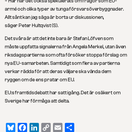
– Här har det också spekulerats om frågor som EU-
armé och olika typer av tunga försvarsöverbyggnader.
Allt sånt kan jag säga är borta ur diskussionen,
säger Peter Hultqvist (S).
Det svåra är att det inte bara är Stefan Löfven som
måste uppfatta signalerna från Angela Merkel, utan även
riksdagspartierna som ofta försöker stoppa förslag om
nya EU-samarbeten. Samtidigt som flera av partierna
verkar rädda för att deras väljare ska vända dem
ryggen om de ens pratar om EU.
EU:s framtidsdebatt har satt igång. Det är osäkert om
Sverige har förmåga att delta.
Bluesky
Facebook
LinkedIn
Copy
Email
Dela