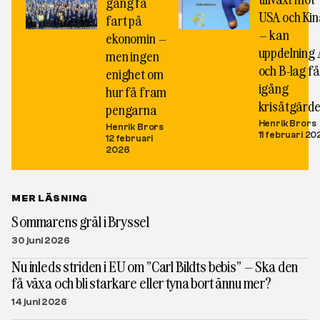
gång få
USA och Kin
fart på
– kan
ekonomin –
uppdelning 
men ingen
och B-lag få
enighet om
igång
hur få fram
krisåtgärde
pengarna
Henrik Brors
Henrik Brors
11 februari 20
12 februari
2026
MER LÄSNING
Sommarens gräl i Bryssel
30 juni 2026
Nu inleds striden i EU om ”Carl Bildts bebis” – Ska den
få växa och bli starkare eller tyna bort ännu mer?
14 juni 2026