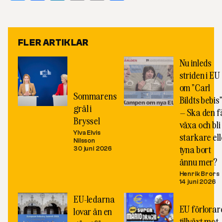
Link
FLER ARTIKLAR
Nu inleds
striden i EU
om ”Carl
Sommarens
Bildts bebis
gräl i
– Ska den f
Bryssel
växa och bli
Ylva Elvis
starkare ell
Nilsson
tyna bort
30 juni 2026
ännu mer?
Henrik Brors
14 juni 2026
EU-ledarna
EU förlorare
lovar än en
tillväxt mot