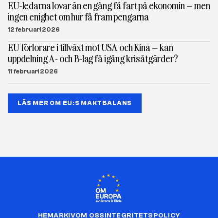
EU-ledarna lovar än en gång få fart på ekonomin – men
ingen enighet om hur få fram pengarna
12 februari 2026
EU förlorare i tillväxt mot USA och Kina – kan
uppdelning A- och B-lag få igång krisåtgärder?
11 februari 2026
LÄS MER OM EU:S MAKTBALANS
HEM
ARKIV
OM OSS
INTEGRITETSPOLICY