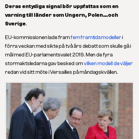
Deras entydiga signal bör uppfattas som en
varning till länder som Ungern, Polen…och
Sverige
.
EU-kommissionen lade fram
fem framtidsmodeller
i
förra veckan med sikte på två års debatt som skulle gå i
mål med EU-parlamentsvalet 2019. Men de fyra
stormaktsledarna gav besked om
vilken modell de väljer
redan vid sitt möte i Versailles på måndagskvällen.