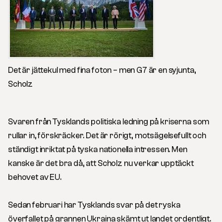
Det är jättekul med fina foton – men G7 är en syjunta,
Schol
z
Svaren från Tysklands politiska ledning på kriserna som
rullar in, förskräcker. Det är rörigt, motsägelsefullt och
ständigt inriktat på tyska nationella intressen. Men
kanske är det bra då, att Scholz nu verkar upptäckt
behovet av EU.
Sedan februari har Tysklands svar på det ryska
överfallet på grannen Ukraina skämt ut landet ordentligt.