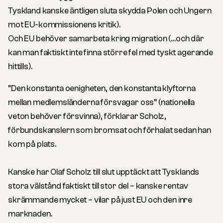
Tyskland kanske äntligen sluta skydda Polen och Ungern
mot EU-kommissionens kritik).
Och EU behöver samarbeta kring migration (…och där
kan man faktiskt inte finna större fel med tyskt agerande
hittills).
”Den konstanta oenigheten, den konstanta klyftorna
mellan medlemsländerna försvagar oss” (nationella
veton behöver försvinna), förklarar Scholz,
förbundskanslern som bromsat och förhalat sedan han
kom på plats.
Kanske har Olaf Scholz till slut upptäckt att Tysklands
stora välstånd faktiskt till stor del – kanske rentav
skrämmande mycket – vilar på just EU och den inre
marknaden.