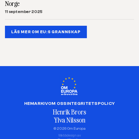
Norge
11 september 2025
LÄS MER OM EU:S GRANNSKAP
HEM
ARKIV
OM OSS
INTEGRITETSPOLICY
Henrik Brors
Ylva Nilsson
© 2026 Om Europa
Webbdesign av