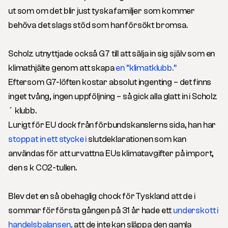
ut som om det blir just tyska familjer som kommer
behöva det slags stöd som han försökt bromsa.
Scholz utnyttjade också G7 till att sälja in sig själv som en
klimathjälte genom att skapa
en ”klimatklubb.”
Eftersom G7-löften kostar absolut ingenting – det finns
inget tvång, ingen uppföljning – så gick alla glatt in i Scholz
´ klubb.
Lurigt för EU dock från förbundskanslerns sida, han har
stoppat in ett stycke i
slutdeklarationen som kan
användas för att urvattna EUs klimatavgifter på import,
den s k CO2-tullen.
Blev det en så obehaglig chock för Tyskland att de i
sommar för första gången på 31 år hade ett
underskott i
handelsbalansen,
att de inte kan släppa den gamla