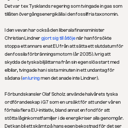
Det var t ex Tysklands regering som tvingade in gas som
tillåten övergångsenergikälla i den fossilfria taxonomin.
I den vevan har också den liberala finansminister
Christian Lindner
gjort sig till åtlöje
när han försökte
stoppa ett annars enat EU från att sätta ett slutdatum för
den fossila förbränningsmotorn (år 2035). Ivrig att
skydda de tyska biljättarna från sin egen slöa start med
elbilar, tvingade han i sista minuten in ett undantag för
sådana (
en luring
men det anade inte Lindner).
Förbundskansler Olaf Scholz använde halvårets tyska
ordförandeskap i G7 som en ursäkt för att under våren
förhala flera EU-initiativ, bland annat en fond för att
stötta låginkomstfamiljer i de energikriser alla genomgår.
Det kan bli ett skämt på hans egen bekostnad för det ser