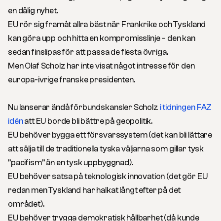
en dålig nyhet.
EU rör sig framåt allra bäst när Frankrike och Tyskland
kan göra upp och hitta en kompromisslinje – den kan
sedan finslipas för att passa de flesta övriga.
Men Olaf Scholz har inte visat något intresse för den
europa-ivrige franske presidenten.
Nu lanserar ändå förbundskansler Scholz
i tidningen FAZ
idén
att EU borde bli bättre på geopolitik.
EU behöver bygga ett försvarssystem (det kan bli lättare
att sälja till de traditionella tyska väljarna som gillar tysk
”pacifism” än en tysk uppbyggnad).
EU behöver satsa på teknologisk innovation (det gör EU
redan men Tyskland har halkat långt efter på det
området).
EU behöver trygga demokratisk hållbarhet (då kunde