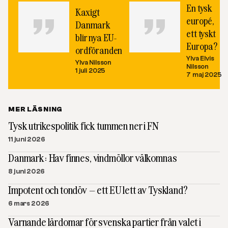
En tysk
Kaxigt
europé,
Danmark
ett tyskt
blir nya EU-
Europa?
ordföranden
Ylva Elvis
Ylva Nilsson
Nilsson
1 juli 2025
7 maj 2025
MER LÄSNING
Tysk utrikespolitik fick tummen ner i FN
11 juni 2026
Danmark: Hav finnes, vindmöllor välkomnas
8 juni 2026
Impotent och tondöv – ett EU lett av Tyskland?
6 mars 2026
Varnande lärdomar för svenska partier från valet i