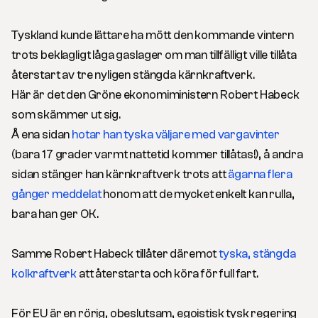
Tyskland kunde lättare ha mött den kommande vintern
trots beklagligt låga gaslager om man tillfälligt ville tillåta
återstart av tre nyligen stängda kärnkraftverk.
Här är det den Gröne ekonomiministern Robert Habeck
som skämmer ut sig.
Å ena sidan
hotar han tyska väljare med vargavinter
(bara 17 grader varmt nattetid kommer tillåtas!), å andra
sidan stänger han kärnkraftverk trots att
ägarna flera
gånger meddelat
honom att de mycket enkelt kan rulla,
bara han ger OK.
Samme Robert Habeck tillåter däremot
tyska, stängda
kolkraftverk
att återstarta och köra för full fart.
För EU är en rörig, obeslutsam, egoistisk tysk regering