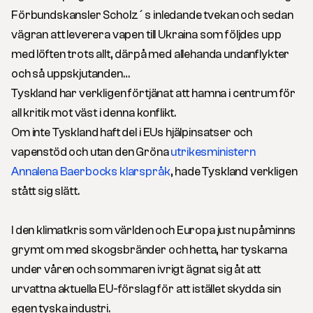
Förbundskansler Scholz´s inledande tvekan och sedan
vägran att leverera vapen till Ukraina som följdes upp
med löften trots allt, därpå med allehanda undanflykter
och så uppskjutanden…
Tyskland har verkligen förtjänat att hamna i centrum för
all kritik mot väst i denna konflikt.
Om inte Tyskland haft del i EUs hjälpinsatser och
vapenstöd och utan den Gröna
utrikesministern
Annalena Baerbocks klarspråk
, hade Tyskland verkligen
stått sig slätt.
I den klimatkris som världen och Europa just nu påminns
grymt om med skogsbränder och hetta, har tyskarna
under våren och sommaren ivrigt ägnat sig åt att
urvattna aktuella EU-förslag för att istället skydda sin
egen tyska industri.