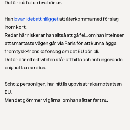
Det är i så fall en bra början.
Han
lovar i debattinlägget
att återkomma med förslag
inom kort.
Redan här riskerar han alltså att gå fel… om han inte inser
att smartaste vägen går via Paris för att kunna lägga
fram tysk-franska förslag om det EU bör bli.
Det är där effektiviteten står att hitta och en fungerande
enighet kan smidas.
Scholz personligen, har hittills uppvisat raka motsatsen i
EU.
Men det glömmer vi gärna, om han sätter fart nu.