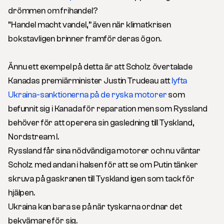
drömmen om frihandel?
”Handel macht vandel,” även när klimatkrisen
bokstavligen brinner framför deras ögon.
Ännu ett exempel på detta är att Scholz övertalade
Kanadas premiärminister Justin Trudeau att
lyfta
Ukraina-sanktionerna på de ryska motorer
som
befunnit sig i Kanada för reparation men som Ryssland
behöver för att operera sin gasledning till Tyskland,
Nordstream I.
Ryssland får sina nödvändiga motorer och nu väntar
Scholz med andan i halsen för att se om Putin tänker
skruva på gaskranen till Tyskland igen som tack för
hjälpen.
Ukraina kan bara se på när tyskarna ordnar det
bekvämare för sig.