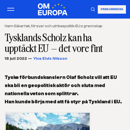
PRENUMERERA
Hem
›
Säkerhet, försvar och utrikespolitik
›
EU:s grannskap
Tysklands Scholz kan ha
upptäckt EU – det vore fint
18 juli 2022
—
Ylva Elvis Nilsson
Tyske förbundskanslern Olaf Scholz vill att EU
ska bli en geopolitisk aktör och sluta med
nationella veton som splittrar.
Han kunde börja med att få styr på Tyskland i EU.