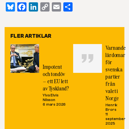
Bluesky
Facebook
LinkedIn
Copy
Email
Dela
Link
FLER ARTIKLAR
Varnande
lärdomar
för
Impotent
svenska
och tondöv
partier
– ett EU lett
från
av Tyskland?
valet i
Ylva Elvis
Norge
Nilsson
6 mars 2026
Henrik
Brors
11
september
2025