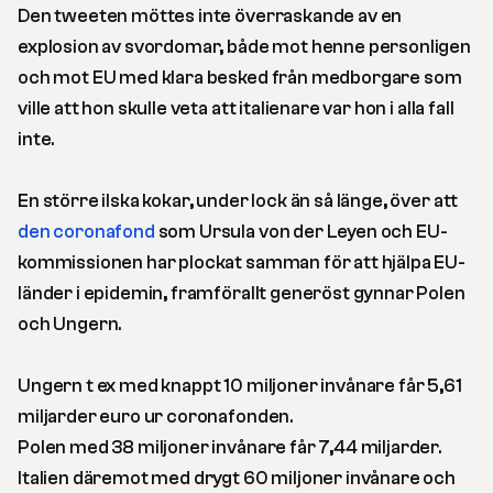
Den tweeten möttes inte överraskande av en
explosion av svordomar, både mot henne personligen
och mot EU med klara besked från medborgare som
ville att hon skulle veta att italienare var hon i alla fall
inte.
En större ilska kokar, under lock än så länge, över att
den coronafond
som Ursula von der Leyen och EU-
kommissionen har plockat samman för att hjälpa EU-
länder i epidemin, framförallt generöst gynnar Polen
och Ungern.
Ungern t ex med knappt 10 miljoner invånare får 5,61
miljarder euro ur coronafonden.
Polen med 38 miljoner invånare får 7,44 miljarder.
Italien däremot med drygt 60 miljoner invånare och