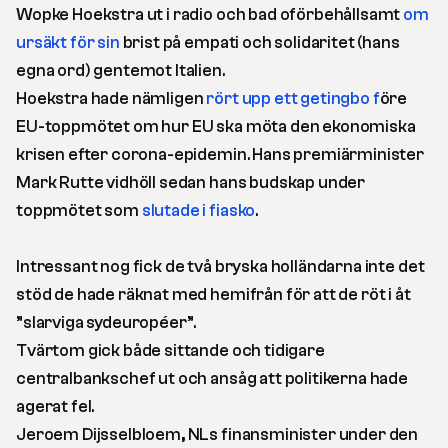
Wopke Hoekstra ut i radio och bad oförbehållsamt
om
ursäkt för sin
brist på empati och solidaritet (hans
egna ord) gentemot Italien.
Hoekstra hade nämligen
rört upp ett getingbo f
öre
EU-toppmötet om hur EU ska möta den ekonomiska
krisen efter corona-epidemin. Hans premiärminister
Mark Rutte vidhöll sedan hans budskap under
toppmötet som
slutade i fiasko
.
Intressant nog fick de två bryska holländarna inte det
stöd de hade räknat med hemifrån för att de röt i åt
”slarviga sydeuropéer”.
Tvärtom gick både sittande och tidigare
centralbankschef ut och ansåg att politikerna hade
agerat fel.
Jeroem Dijsselbloem, NLs finansminister under den