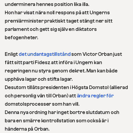
underminera hennes position lika illa.
Hon har visat nära noll respons på att Ungerns
premiärminister praktiskt taget stängt ner sitt
parlament och gett sig själv en diktators
befogenheter.
Enligt
det undantagstillstånd
som Victor Orban just
fått sitt parti Fidesz att införa i Ungern kan
regeringen nu styra genom dekret. Man kan både
upphäva lagar och stifta lagar.
Desutom tillåts presidenten i Högsta Domstol (allierad
och personlig vän till Orban) att
ändra regler för
domstolsprocesser som han vill.
Denna nya ordning har inget bortre slutdatum och
bara en smärre kontrollstation som också är i
händerna på Orban.