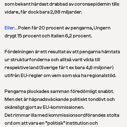
som bekant hårdast drabbad av coronaepidemin tills
vidare, får dock bara 2,98 miljarder.
Eller…
Polen får 20 procent av pengarna, Ungern
drygt 15 procent och Italien 6,2 procent.
Fördelningen är ett resultat av att pengarna hämtats
ur strukturfonderna och alltså varit vikta till
respektive land (Sverige får t ex bara 4,6 miljoner)
utifrån EU-regler om vem som ska ha regionalstöd.
Pengarna plockades samman föredömligt snabbt.
Men det är häpnadsväckande politiskt tondövt och
okänsligt gjort av EU-kommissionen.
Det rimmar illa med kommissionsordförandes stolta
ord om att vara en ”politisk” institution och