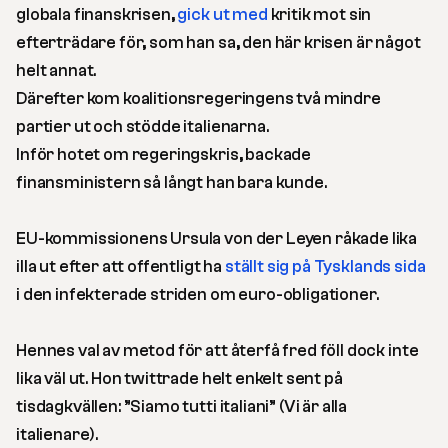
globala finanskrisen,
gick ut med
kritik mot sin
efterträdare för, som han sa, den här krisen är något
helt annat.
Därefter kom koalitionsregeringens två mindre
partier ut och stödde italienarna.
Inför hotet om regeringskris, backade
finansministern så långt han bara kunde.
EU-kommissionens Ursula von der Leyen råkade lika
illa ut efter att offentligt ha
ställt sig på Tysklands sida
i den infekterade striden om euro-obligationer.
Hennes val av metod för att återfå fred föll dock inte
lika väl ut. Hon twittrade helt enkelt sent på
tisdagkvällen: ”Siamo tutti italiani” (Vi är alla
italienare).