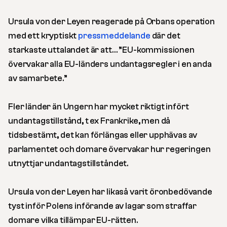
Ursula von der Leyen reagerade på Orbans operation
med ett kryptiskt
pressmeddelande
där det
starkaste uttalandet är att… ”EU-kommissionen
övervakar alla EU-länders undantagsregler i en anda
av samarbete.”
Fler länder än Ungern har mycket riktigt infört
undantagstillstånd, t ex Frankrike, men då
tidsbestämt, det kan förlängas eller upphävas av
parlamentet och domare övervakar hur regeringen
utnyttjar undantagstillståndet.
Ursula von der Leyen har likaså varit öronbedövande
tyst inför Polens införande av lagar som straffar
domare vilka tillämpar EU-rätten.