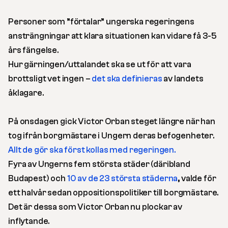
Personer som ”förtalar” ungerska regeringens
ansträngningar att klara situationen kan vidare få 3-5
års fängelse.
Hur gärningen/uttalandet ska se ut för att vara
brottsligt vet ingen –
det ska definieras
av landets
åklagare.
På onsdagen gick Victor Orban steget längre när han
tog ifrån borgmästare i Ungern deras befogenheter.
Allt de gör ska först kollas med regeringen.
Fyra av Ungerns fem största städer (däribland
Budapest) och
10 av de 23 största städerna
, valde för
ett halvår sedan oppositionspolitiker till borgmästare.
Det är dessa som Victor Orban nu plockar av
inflytande.