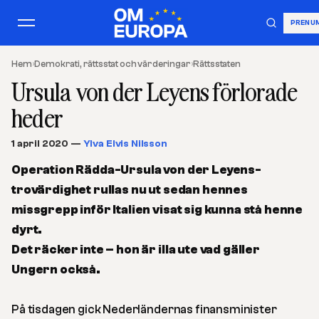
PRENU
Hem
›
Demokrati, rättsstat och värderingar
›
Rättsstaten
Ursula von der Leyens förlorade
heder
1 april 2020
—
Ylva Elvis Nilsson
Operation Rädda-Ursula von der Leyens-
trovärdighet rullas nu ut sedan hennes
missgrepp inför Italien visat sig kunna stå henne
dyrt.
Det räcker inte – hon är illa ute vad gäller
Ungern också.
På tisdagen gick Nederländernas finansminister