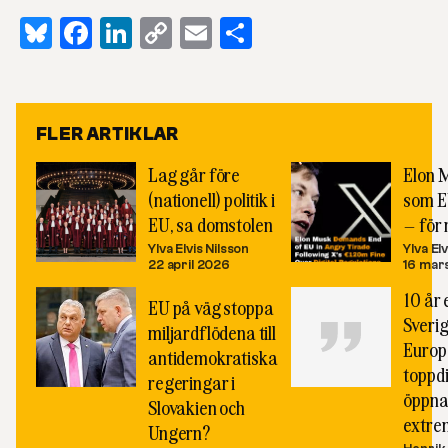
Bluesky
Facebook
LinkedIn
Copy
Email
Dela
Link
FLER ARTIKLAR
Lag går före
Elon 
(nationell) politik i
som E
EU, sa domstolen
– för 
Ylva Elvis Nilsson
Ylva El
22 april 2026
16 mar
10 år 
EU på väg stoppa
Sveri
miljardflödena till
Europ
antidemokratiska
toppd
regeringar i
öppna
Slovakien och
extre
Ungern?