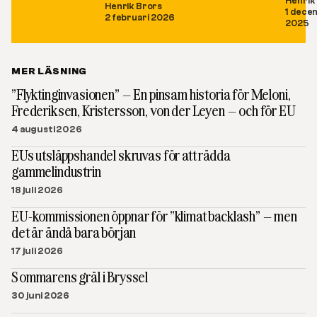
Henrik
Henrik Brors
1 dece
2 februari 2026
2025
MER LÄSNING
”Flyktinginvasionen” – En pinsam historia för Meloni,
Frederiksen, Kristersson, von der Leyen – och för EU
4 augusti 2026
EUs utsläppshandel skruvas för att rädda
gammelindustrin
18 juli 2026
EU-kommissionen öppnar för ”klimat backlash” – men
det är ändå bara början
17 juli 2026
Sommarens gräl i Bryssel
30 juni 2026