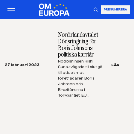
PRENUMERERA
Nordirlandavtalet:
Dödsringning för
Boris Johnsons
politiska karriär
Nödlösningen Rishi
27 februari 2023
LÄS
Sunak vågade till slut gå
till attack mot
företrädaren Boris
Johnson och
Brexitörerna i
Torypartiet. EU…