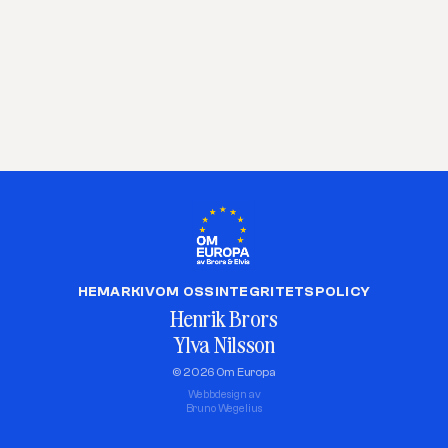
HEM
ARKIV
OM OSS
INTEGRITETSPOLICY
Henrik Brors
Ylva Nilsson
© 2026 Om Europa
Webbdesign av
Bruno Wegelius