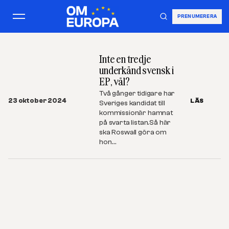
PRENUMERERA
Inte en tredje
underkänd svensk i
EP, väl?
Två gånger tidigare har
23 oktober 2024
LÄS
Sveriges kandidat till
kommissionär hamnat
på svarta listan.Så här
ska Roswall göra om
hon…