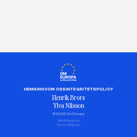
HEM
ARKIV
OM OSS
INTEGRITETSPOLICY
Henrik Brors
Ylva Nilsson
© 2026 Om Europa
Webbdesign av
Bruno Wegelius