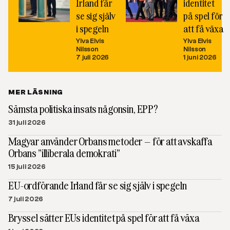
Irland får
identitet
se sig själv
på spel för
i spegeln
att få växa
Ylva Elvis
Ylva Elvis
Nilsson
Nilsson
7 juli 2026
1 juni 2026
MER LÄSNING
Sämsta politiska insats någonsin, EPP?
31 juli 2026
Magyar använder Orbans metoder – för att avskaffa
Orbans ”illiberala demokrati”
15 juli 2026
EU-ordförande Irland får se sig själv i spegeln
7 juli 2026
Bryssel sätter EUs identitet på spel för att få växa