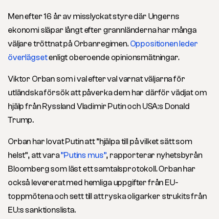
Men efter 16 år av misslyckat styre där Ungerns
ekonomi släpar långt efter grannländerna har många
väljare tröttnat på Orbanregimen.
Oppositionen leder
överlägset
enligt oberoende opinionsmätningar.
Viktor Orban som i val efter val varnat väljarna för
utländska försök att påverka dem har därför vädjat om
hjälp från Ryssland Vladimir Putin och USA:s Donald
Trump.
Orban har lovat Putin att ”hjälpa till på vilket sätt som
helst”, att vara
”Putins mus”
, rapporterar nyhetsbyrån
Bloomberg som läst ett samtalsprotokoll. Orban har
också levererat med hemliga uppgifter från EU-
toppmötena och sett till att ryska oligarker strukits från
EU:s sanktionslista.