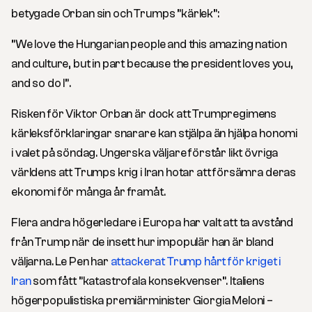
betygade Orban sin och Trumps ”kärlek”:
”We love the Hungarian people and this amazing nation
and culture, but in part because the president loves you,
and so do I”.
Risken för Viktor Orban är dock att Trumpregimens
kärleksförklaringar snarare kan stjälpa än hjälpa honomi
i valet på söndag. Ungerska väljare förstår likt övriga
världens att Trumps krig i Iran hotar att försämra deras
ekonomi för många år framåt.
Flera andra högerledare i Europa har valt att ta avstånd
från Trump när de insett hur impopulär han är bland
väljarna. Le Pen har
attackerat Trump hårt för kriget i
Iran
som fått ”katastrofala konsekvenser”. Italiens
högerpopulistiska premiärminister Giorgia Meloni –