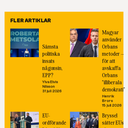
Link
FLER ARTIKLAR
Magyar
använder
Sämsta
Orbans
politiska
metoder –
insats
för att
någonsin,
avskaffa
EPP?
Orbans
”illiberala
Ylva Elvis
Nilsson
demokrati”
31 juli 2026
Henrik
Brors
15 juli 2026
EU-
Bryssel
ordförande
sätter EUs