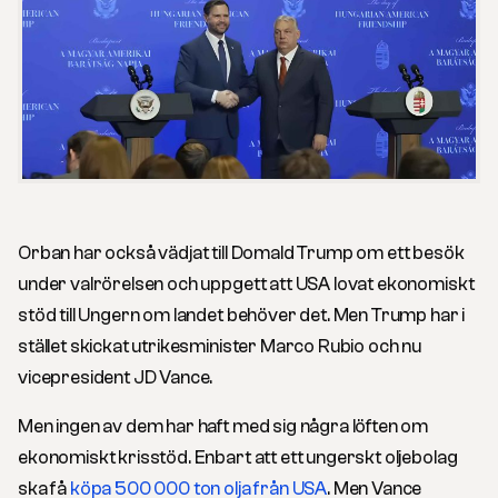
Orban har också vädjat till Domald Trump om ett besök
under valrörelsen och uppgett att USA lovat ekonomiskt
stöd till Ungern om landet behöver det. Men Trump har i
stället skickat utrikesminister Marco Rubio och nu
vicepresident JD Vance.
Men ingen av dem har haft med sig några löften om
ekonomiskt krisstöd. Enbart att ett ungerskt oljebolag
ska få
köpa 500 000 ton olja från USA
. Men Vance