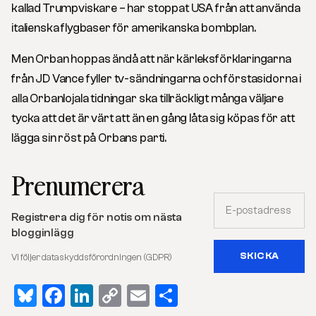
kallad Trumpviskare – har stoppat USA från att använda
italienska flygbaser för amerikanska bombplan.
Men Orban hoppas ändå att när kärleksförklaringarna
från JD Vance fyller tv-sändningarna och förstasidorna i
alla Orbanlojala tidningar ska tillräckligt många väljare
tycka att det är värt att än en gång låta sig köpas för att
lägga sin röst på Orbans parti.
Prenumerera
Registrera dig för notis om nästa
blogginlägg
Vi följer dataskyddsförordningen (GDPR)
Bluesky
Facebook
LinkedIn
Copy
Email
Dela