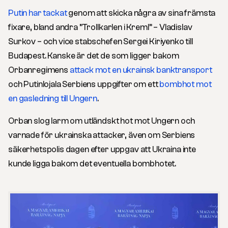
Putin har tackat
genom att skicka några av sina främsta
fixare, bland andra ”Trollkarlen i Kreml” – Vladislav
Surkov – och vice stabschefen Sergei Kiriyenko till
Budapest. Kanske är det de som ligger bakom
Orbanregimens
attack mot en ukrainsk banktransport
och Putinlojala Serbiens uppgifter om ett
bombhot mot
en gasledning till Ungern
.
Orban slog larm om utländskt hot mot Ungern och
varnade för ukrainska attacker, även om Serbiens
säkerhetspolis dagen efter uppgav att Ukraina inte
kunde ligga bakom det eventuella bombhotet.