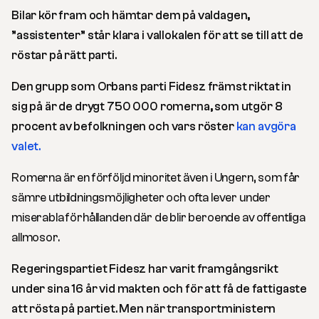
Bilar kör fram och hämtar dem på valdagen,
”assistenter” står klara i vallokalen för att se till att de
röstar på rätt parti.
Den grupp som Orbans parti Fidesz främst riktat in
sig på är de drygt 750 000 romerna, som utgör 8
procent av befolkningen och vars röster
kan avgöra
valet.
Romerna är en förföljd minoritet även i Ungern, som får
sämre utbildningsmöjligheter och ofta lever under
miserabla förhållanden där de blir beroende av offentliga
allmosor.
Regeringspartiet Fidesz har varit framgångsrikt
under sina 16 år vid makten och för att få de fattigaste
att rösta på partiet. Men när transportministern