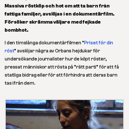
Massiva röstköp och hot om att ta barn från
fattiga familjer, avslöjas i en dokumentärfilm.
Försöker skrämma väljare med fejkade
bombhot.
I den timslånga dokumentärfilmen ”
Priset för din
röst
” avslöjar några av Orbans hejdukar för
undersökande journalister hur de köpt röster,
pressat människor att rösta på ”rätt parti” för att få
statliga bidrag eller för att förhindra att deras barn
tas ifrån dem.