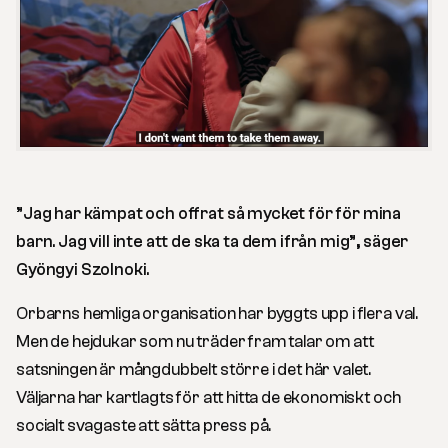
”Jag har kämpat och offrat så mycket för för mina
barn. Jag vill inte att de ska ta dem ifrån mig”, säger
Gyöngyi Szolnoki.
Orbarns hemliga organisation har byggts upp i flera val.
Men de hejdukar som nu träder fram talar om att
satsningen är mångdubbelt större i det här valet.
Väljarna har kartlagts för att hitta de ekonomiskt och
socialt svagaste att sätta press på.