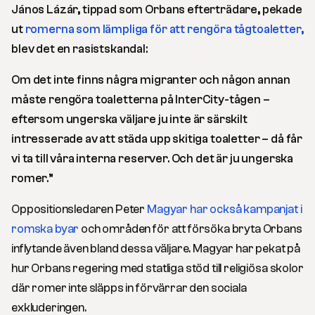
János Lázár, tippad som Orbans efterträdare, pekade
ut
romerna som lämpliga för att rengöra tågtoaletter,
blev det en rasistskandal:
Om det inte finns några migranter och någon annan
måste rengöra toaletterna på InterCity-tågen –
eftersom ungerska väljare ju inte är särskilt
intresserade av att städa upp skitiga toaletter – då får
vi ta till våra interna reserver. Och det är ju ungerska
romer.”
Oppositionsledaren Peter
Magyar har också kampanjat i
romska byar
och områden för att försöka bryta Orbans
inflytande även bland dessa väljare. Magyar har pekat på
hur Orbans regering med statliga stöd till religiösa skolor
där romer inte släpps in förvärrar den sociala
exkluderingen.