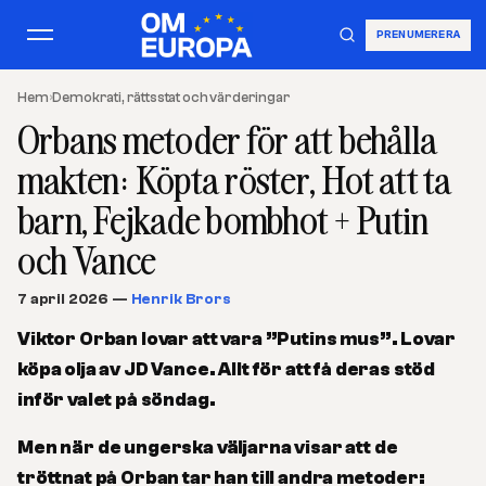
PRENUMERERA
Hem
›
Demokrati, rättsstat och värderingar
Orbans metoder för att behålla
makten: Köpta röster, Hot att ta
barn, Fejkade bombhot + Putin
och Vance
7 april 2026
—
Henrik Brors
Viktor Orban lovar att vara ”Putins mus”. Lovar
köpa olja av JD Vance. Allt för att få deras stöd
inför valet på söndag.
Men när de ungerska väljarna visar att de
tröttnat på Orban tar han till andra metoder: