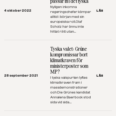
passar in i det tyska
Nyligen inkomna
4 oktober 2022
LÄS
regeringschefer kämpar
alltid i början med sin
europeiska roll.Olaf
Scholz har ännu inte
hittat rätt utan…
Tyska valet: Grüne
kompromissar bort
klimatkraven för
ministerposter som
MP?
28 september 2021
LÄS
I tyska valspurten lyftes
klimatkraven fram i
massdemonstrationer
och Die Grünes kandidat
Annalena Baerbock stod
sida vid sida…