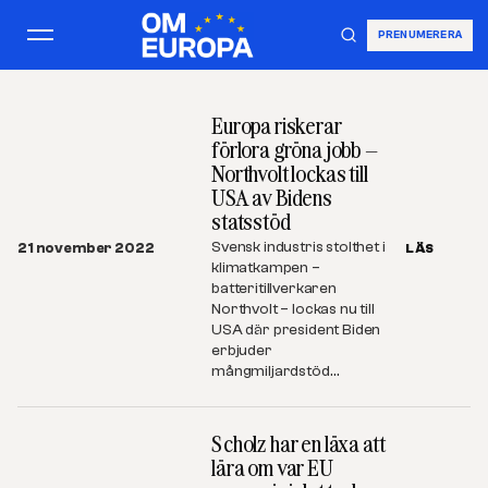
PRENUMERERA
Europa riskerar
förlora gröna jobb –
Northvolt lockas till
USA av Bidens
statsstöd
Svensk industris stolthet i
21 november 2022
LÄS
klimatkampen –
batteritillverkaren
Northvolt – lockas nu till
USA där president Biden
erbjuder
mångmiljardstöd…
Scholz har en läxa att
lära om var EU