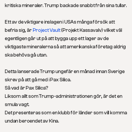
kritiska mineraler. Trump backade snabbt från sina tullar.
Ett av de viktigare inslagen i USAs många försök att
befria sig, är
Project Vault
(Projekt Kassavalv) vilket väl
egentligen går ut på att bygga upp ett lager av de
viktigaste mineralerna så att amerikanska företag aldrig
ska behöva gå utan.
Detta lanserade Trump ungefär en månad innan Sverige
skrev på att gå med i Pax Silica.
Så vad är Pax Silica?
Liksom allt som Trump-administrationen gör, är det en
smula vagt.
Det presenteras som en klubb för länder som vill komma
undan beroendet av Kina.