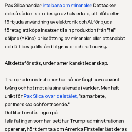
Pax Silica handlar
inte bara om mineraler
. Det täcker
också sådant som design av halvledare, att tillåta eller
förbjuda användning av elektronik och AI, förbjuda
företag att köpa insatser till sin produktion från ”fel”
säljare (= Kina), prissättning av mineraler eller att snabbt
och lätt bevilja tillstånd till gruvor och raffinering.
Allt detta förstås, under amerikanskt ledarskap.
Trump-administrationen har så här långt bara använt
tvång och hot mot alla sina allierade i världen. Men helt
unikt för
Pax Silica lovar de istället,
”samarbete,
partnerskap och förtroende.”
Det litar förstås ingen på.
I alla fall ingen som har sett hur Trump-administrationen
opererar, hört dem tala om America First eller läst deras