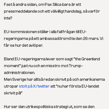
Fast å andra sidan, om Pax Silica bara är ett
pressmeddelande och ett välvilligt handslag, så varför
inte?
EU-kommissionen ställer i alla fall frågan till EU-
regeringarna på ett ambassadörsmöte den 26 mars. Vi
får se hur det avlöper.
Bland EU-regeringarna lever som sagt ”the Greenland
moment” just nu och en misstro mot Trump-
administrationen.
Men Sverige har alltså redan skrivit på och amerikanerna
utropar
stolt på X/twitter
att ”nu har första EU-landet
skrivit på!”
Hur ser den utrikespolitiska strategi ut, som sa den