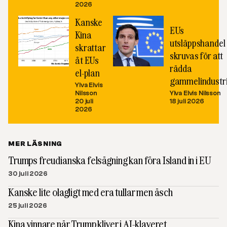
2026
Kanske
EUs
Kina
utsläppshandel
skrattar
skruvas för att
åt EUs
rädda
el-plan
gammelindustr
Ylva Elvis
Nilsson
Ylva Elvis Nilsson
20 juli
18 juli 2026
2026
MER LÄSNING
Trumps freudianska felsägning kan föra Island in i EU
30 juli 2026
Kanske lite olagligt med era tullar men äsch
25 juli 2026
Kina vinnare när Trump kliver i AI-klaveret