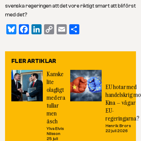
svenska regeringen att det vore riktigt smart att bli först
med det?
Bluesky
Facebook
LinkedIn
Copy
Email
Dela
Link
FLER ARTIKLAR
Kanske
lite
EU hotar med
olagligt
handelskrig mo
med era
Kina – vågar
tullar
EU-
men
regeringarna?
äsch
Henrik Brors
Ylva Elvis
22 juli 2026
Nilsson
25 juli