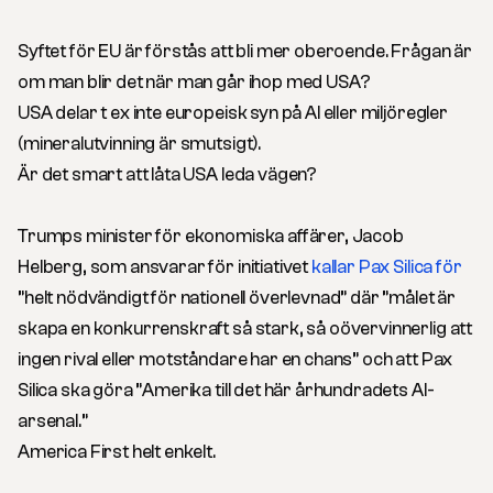
Syftet för EU är förstås att bli mer oberoende. Frågan är
om man blir det när man går ihop med USA?
USA delar t ex inte europeisk syn på AI eller miljöregler
(mineralutvinning är smutsigt).
Är det smart att låta USA leda vägen?
Trumps minister för ekonomiska affärer, Jacob
Helberg, som ansvarar för initiativet
kallar Pax Silica för
”helt nödvändigt för nationell överlevnad” där ”målet är
skapa en konkurrenskraft så stark, så oövervinnerlig att
ingen rival eller motståndare har en chans” och att Pax
Silica ska göra ”Amerika till det här århundradets AI-
arsenal.”
America First helt enkelt.