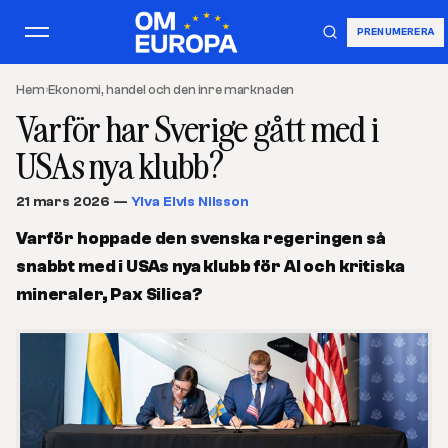
PRENUMERERA
Hem
›
Ekonomi, handel och den inre marknaden
Varför har Sverige gått med i
USAs nya klubb?
21 mars 2026
—
Ylva Elvis Nilsson
Varför hoppade den svenska regeringen så
snabbt med i USAs nya klubb för AI och kritiska
mineraler, Pax Silica?