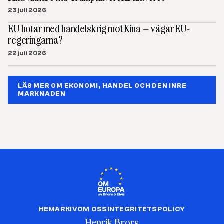
23 juli 2026
EU hotar med handelskrig mot Kina – vågar EU-
regeringarna?
22 juli 2026
LÄS MER OM EKONOMI, HANDEL OCH DEN INRE
MARKNADEN
HEM
ARKIV
OM OSS
INTEGRITETSPOLICY
Henrik Brors