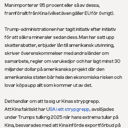
Man importerar 95 procent eller så av dessa,
framförallt från Kina (vilket även gäller EU för övrigt).
Trump-administrationen har tagit initiativ efter initiativ
för att säkra mineraler sedan dess. Man har satt upp
skatterabatter, erbjuder lån till amerikansk utvinning,
skriver överenskommelser med andra länder om
samarbete, regler om varukedjor och har lagt minst 30
miljarder dollar på amerikanska projekt där den
amerikanska staten bär hela den ekonomiska risken och
lovar köpa upp allt som kommer ut av det.
Det handlar om att ta sig ur Kinas strypgrepp.
Att Kina faktiskt har U
SA i ett strypgrepp,
avslöjades
under Trumps tullkrig 2025 när hans extrema tullar på
Kina, besvarades med att Kina införde exportförbud på