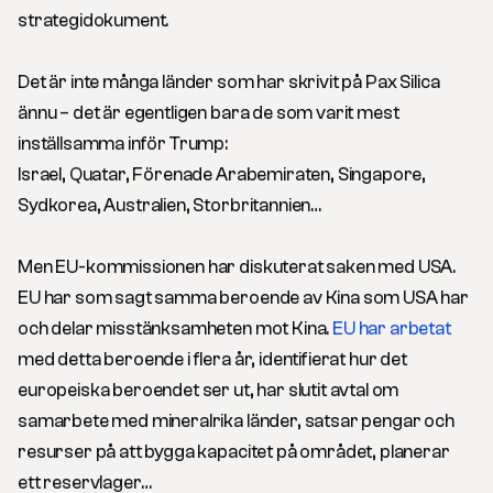
strategidokument.
Det är inte många länder som har skrivit på Pax Silica
ännu – det är egentligen bara de som varit mest
inställsamma inför Trump:
Israel, Quatar, Förenade Arabemiraten, Singapore,
Sydkorea, Australien, Storbritannien…
Men EU-kommissionen har diskuterat saken med USA.
EU har som sagt samma beroende av Kina som USA har
och delar misstänksamheten mot Kina.
EU har arbetat
med detta beroende i flera år, identifierat hur det
europeiska beroendet ser ut, har slutit avtal om
samarbete med mineralrika länder, satsar pengar och
resurser på att bygga kapacitet på området, planerar
ett reservlager…