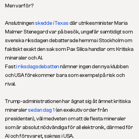
Men varför?
Anslutningen
skedde i Texas
där utrikesminister Maria
Malmer Stenegard var på besök, ungefär samtidigt som
svenska riksdagen debatterade hemma i Stockholm om
faktiskt exakt den sak som Pax Silica handlar om: Kritiska
mineraler och AI.
Fast
i riksdagsdebatten
nämner ingen den nya klubben
och USA förekommer bara som exempel på risk och
rival.
Trump-administrationen har ägnat sig åt ämnet kritiska
mineraler
sedan dag 1
(en exekutiv order från
presidenten), väl medveten om att de flesta mineraler
som är absolut nödvändiga för all elektronik, därmed för
AI och försvaret, saknas i USA.