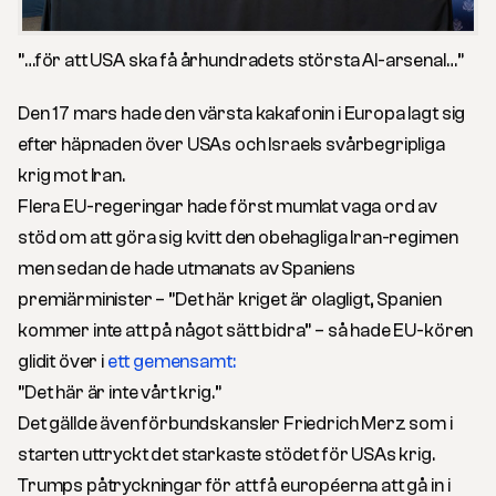
”…för att USA ska få århundradets största AI-arsenal…”
Den 17 mars hade den värsta kakafonin i Europa lagt sig
efter häpnaden över USAs och Israels svårbegripliga
krig mot Iran.
Flera EU-regeringar hade först mumlat vaga ord av
stöd om att göra sig kvitt den obehagliga Iran-regimen
men sedan de hade utmanats av Spaniens
premiärminister – ”Det här kriget är olagligt, Spanien
kommer inte att på något sätt bidra” – så hade EU-kören
glidit över i
ett gemensamt:
”Det här är inte vårt krig.”
Det gällde även förbundskansler Friedrich Merz som i
starten uttryckt det starkaste stödet för USAs krig.
Trumps påtryckningar för att få européerna att gå in i