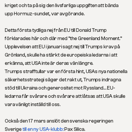
kriget och ta på sig den livsfarliga uppgiften att bända
upp Hormuz-sundet, var avgörande.
Detta första tydliga nej från EU till Donald Trump
förklarades här och där med ”the Greenland Moment.”
Upplevelsen att EU i januari sagt nej till Trumps krav på
Grönland, skulle ha stärkt de europeiska ledarna i att
erkänna, att USA inte är deras vän längre.
Trumps strafftullar var en första hint, USAs nya nationella
säkerhetsstrategi säger det rakt ut, Trumps indragna
stöd till Ukraina och generositet mot Ryssland… EU-
ledarna får svårare och svårare att låtsas att USA skulle
vara vänligt inställd till oss.
Också den 17 mars anslöt den svenska regeringen
Sverige
till en ny USA-klubb:
Pax Silica.