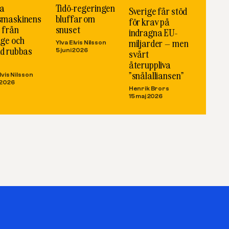
a
Tidö-regeringen
Sverige får stöd
smaskinens
bluffar om
för krav på
p från
snuset
indragna EU-
ige och
miljarder – men
Ylva Elvis Nilsson
nd rubbas
5 juni 2026
svårt
återuppliva
”snålalliansen”
lvis Nilsson
 2026
Henrik Brors
15 maj 2026