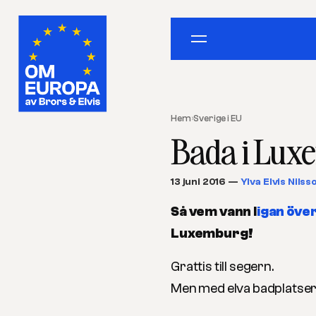
Hem
›
Sverige i EU
Bada i Lux
13 juni 2016
—
Ylva Elvis Nilss
Så vem vann l
igan öve
Luxemburg!
Grattis till segern.
Men med elva badplatser