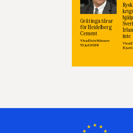
Rysk
krig
hjäl
Gråt inga tårar
Sver
för Heidelberg
Irla
Cement
inte
Ylva Elvis Nilsson
Ylva E
10 juli 2026
8 juni