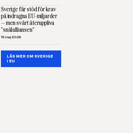
Sverige får stöd för krav
på indragna EU-miljarder
– men svårt återuppliva
”snålalliansen”
15 maj 2026
LÄS MER OM SVERIGE
I EU