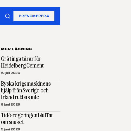
PRENUMERERA
MER LÄSNING
Gråt inga tårar för
Heidelberg Cement
10 juli 2026
Ryska krigsmaskinens
hjälp från Sverige och
Irland rubbas inte
8 juni 2026
Tidö-regeringen bluffar
om snuset
5 juni 2026