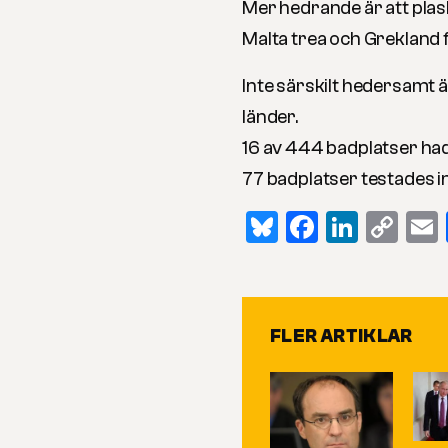
Mer hedrande är att pla
Malta trea och Grekland 
Inte särskilt hedersamt 
länder.
16 av 444 badplatser hade
77 badplatser testades in
Bluesky
Faceboo
Linked
Co
Lin
FLER ARTIKLAR