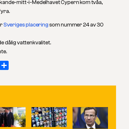
skande-mitt-i-Medelhavet Cypern kom tvåa,
fyra.
är
Sveriges placering
som nummer 24 av 30
 dålig vattenkvalitet.
te.
k
In
py
Email
Dela
k