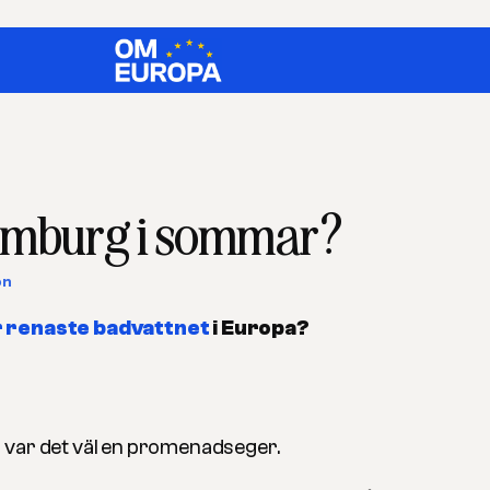
emburg i sommar?
on
r renaste badvattnet
i Europa?
 var det väl en promenadseger.