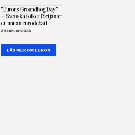
”Eurons Groundhog Day”
– Svenska folket förtjänar
en annan eurodebatt
21 februari 2023
LÄS MER OM EURON