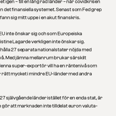
 igen – till en lång rad länder – när covidkrisen
 det finansiella systemet. Senast som Fed grep
ann sig mitt uppe i en akut finanskris.
EU inte önskar sig och som Europeiska
stine Lagarde verkligen inte önskar sig.
hålla 27 separata nationalstater nöjda med
vå. Med jämna mellanrum brukar särskilt
 denna super-exportör vill ha en räntenivå som
 rätt mycket i mindre EU-länder med andra
27 självgående länder istället för en enda stat, är
 gör att marknaden inte tilldelat euron valuta-