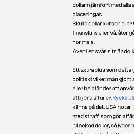
dollarn jämfört med alla 
placeringar.
Skulle dollarkursen elle
finanskris eller så, återgå
normala.
Även i en svår sits är doll
Ett extra plus som detta 
politiskt vilket man gjor
eller hela länder att anvä
att göra affärer.
Ryska ol
känna på det. USA hotar 
med straff, som gör affär
bli nekad dollar, så lyd