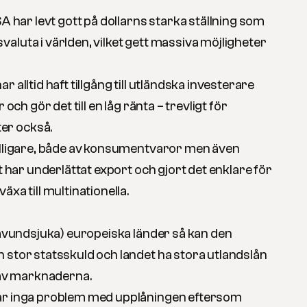
SA har levt gott på dollarns starka ställning som
aluta i världen, vilket gett massiva möjligheter
 alltid haft tillgång till utländska investerare
 och gör det till en låg ränta – trevligt för
er också.
illigare, både av konsumentvaror men även
et har underlättat export och gjort det enklare för
xa till multinationella.
 (avundsjuka) europeiska länder så kan den
 stor statsskuld och landet ha stora utlandslån
t av marknaderna.
ar inga problem med upplåningen eftersom