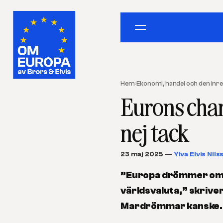
Hem
›
Ekonomi, handel och den in
Eurons chan
nej tack
23 maj 2025
—
Ylva Elvis Nils
”Europa drömmer om a
världsvaluta,” skrive
Mardrömmar kanske.