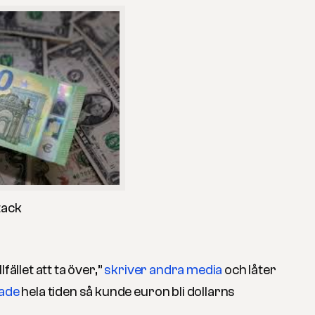
tack
fället att ta över,”
skriver andra media
och låter
sade
hela tiden så kunde euron bli dollarns