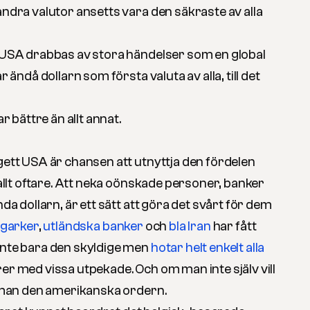
andra valutor ansetts vara den säkraste av alla
r USA drabbas av stora händelser som en global
r ändå dollarn som första valuta av alla, till det
ar bättre än allt annat.
gett USA är chansen att utnyttja den fördelen
t allt oftare. Att neka oönskade personer, banker
nda dollarn, är ett sätt att göra det svårt för dem
igarker
,
utländska banker
och
bla Iran
har fått
inte bara den skyldige men
hotar helt enkelt alla
er med vissa utpekade. Och om man inte själv vill
er man den amerikanska ordern.