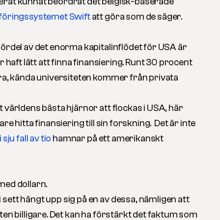
erat kunnat beordrat det belgisk-baserade
rföringssystemet Swift
att göra som de säger.
fördel av det enorma kapitalinflödet för USA är
r haft lätt att finna finansiering. Runt 30 procent
ora, kända universiteten kommer från privata
 världens bästa hjärnor att flockas i USA, här
re hitta finansiering till sin forskning. Det är inte
i sju fall av tio
hamnar på ett amerikanskt
med dollarn.
sett hängt upp sig på en av dessa, nämligen att
ten billigare. Det kan ha förstärkt det faktum som