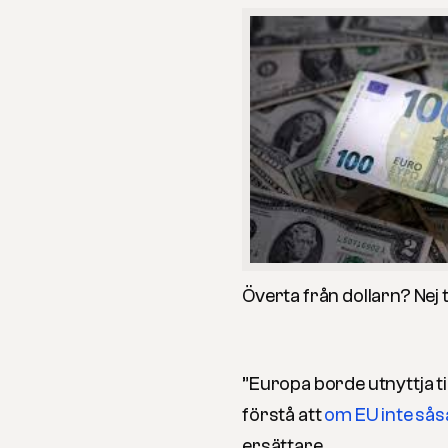
Överta från dollarn? Nej 
”Europa borde utnyttja till
förstå att
om EU inte så
ersättare.