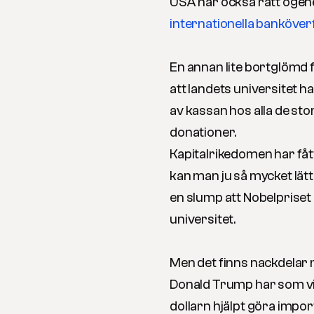
USA har också rätt ogen
internationella banköve
En annan lite bortglömd 
att landets universitet ha
av kassan hos alla de st
donationer.
Kapitalrikedomen har fått
kan man ju så mycket lätta
en slump att Nobelpriset
universitet.
Men det finns nackdelar 
Donald Trump har som vi 
dollarn hjälpt göra impor