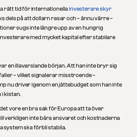
 rätt tid för internationella
investerare skyr
ks dels på att dollarn rasar och – ännu värre –
ioner sugs inte längre upp av en hungrig
nvesterare med mycket kapital efter stabilare
r en illavarslande början. Att han inte bryr sig
ller – vilket signalerar misstroende –
mp nu driver igenom en jättebudget som han inte
i kistan.
et vore en bra sak för Europa att ta över
ill verkligen inte bära ansvaret och kostnaderna
la system ska förbli stabila.