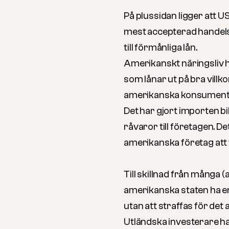
På plussidan ligger att U
mest accepterad handelsv
till förmånliga lån.
Amerikanskt näringsliv har
som lånar ut på bra villkor
amerikanska konsument
Det har gjort importen b
råvaror till företagen. D
amerikanska företag att vä
Till skillnad från många
amerikanska staten ha en
utan att straffas för de
Utländska investerare h