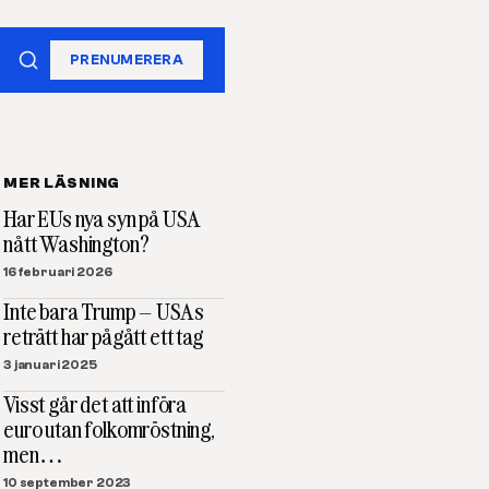
PRENUMERERA
MER LÄSNING
Har EUs nya syn på USA
nått Washington?
16 februari 2026
Inte bara Trump – USAs
reträtt har pågått ett tag
3 januari 2025
Visst går det att införa
euro utan folkomröstning,
men…
10 september 2023