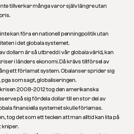
 inte tillverkar många varor själv längre utan
pris.
inte kan föra en nationell penningpolitik utan
liteten i det globala systemet.
 dollarn är så utbredd i vår globala värld, kan
 kriser i länders ekonomi. Då krävs tillförsel av
gång ett förlamat system. Obalanser sprider sig
, pga som sagt, globaliseringen.
skrisen 2008-2012 tog den amerikanska
rve på sig fördela dollar till en stor del av
lobala finansiella systemet skulle förlamas.
, tog det som ett tecken att man alltid kan lita på
 kniper.