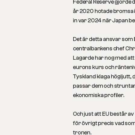
Federal Reserve gjorde det
år 2020 hotade bromsa in
in var 2024 när Japan bef
Det är detta ansvar som 
centralbankens chef Chri
Lagarde har nog med att 
eurons kurs och ränteni
Tyskland klaga högljutt,
passar dem och struntar
ekonomiska profiler.
Och just att EU består av 
för övrigt precis vad som
tronen.