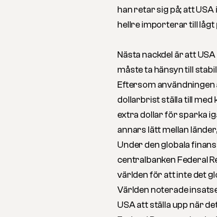
han retar sig på; att USA
hellre importerar till lågt 
Nästa nackdel är att USA 
måste ta hänsyn till stabi
Eftersom användningen av
dollarbrist ställa till med
extra dollar för sparka i
annars lätt mellan länder
Under den globala finan
centralbanken Federal Rese
världen för att inte det g
Världen noterade insatsen
USA att ställa upp när det