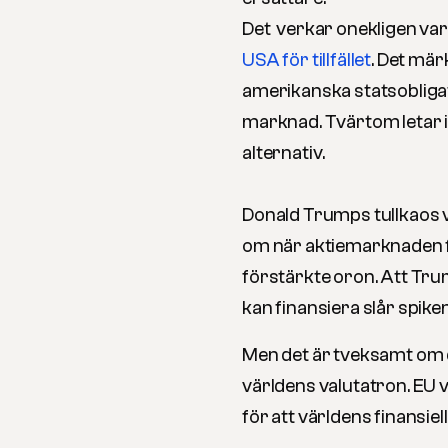
Det verkar onekligen vara
USA för tillfället
. Det mär
amerikanska statsobligat
marknad. Tvärtom letar i
alternativ.
Donald Trumps tullkaos va
om när aktiemarknaden fa
förstärkte oron. Att Tru
kan finansiera slår spiken 
Men det är tveksamt om d
världens valutatron. EU v
för att världens finansiel