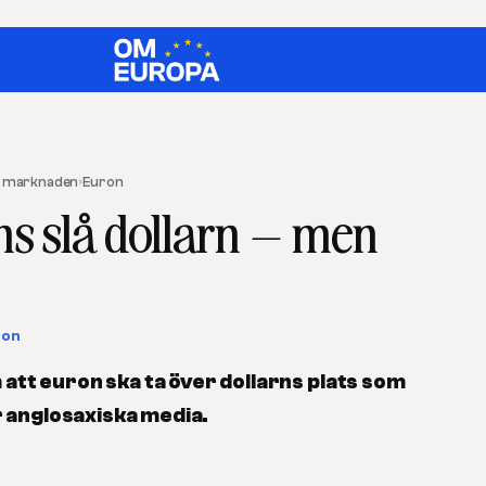
re marknaden
›
Euron
s slå dollarn – men
son
tt euron ska ta över dollarns plats som
r anglosaxiska media.