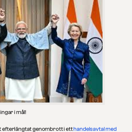
ingar i mål!
 efterlängtat genombrott i ett
handelsavtal med