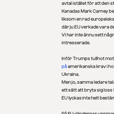
avtal istället för att den s
Kanadas Mark Carney be
liksom en rad europeiska 
där ju EU verkade vara d
Vi har inte ännu sett någ
intresserade.
Inför Trumps tullhot mot
på
amerikanska krav i ho
Ukraina.
Men jo, samma ledare ta
ett sätt att bryta sig los
EU lyckas inte helt bestä
På EU-ländernas uppmani