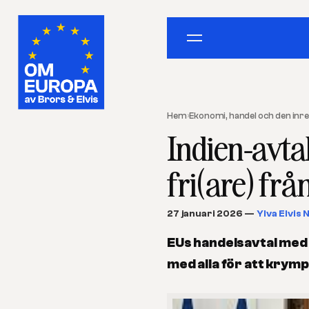
Hem
›
Ekonomi, handel och den in
Indien-avtal
fri(are) fr
27 januari 2026
—
Ylva Elvis 
EUs handelsavtal med In
med alla för att krym