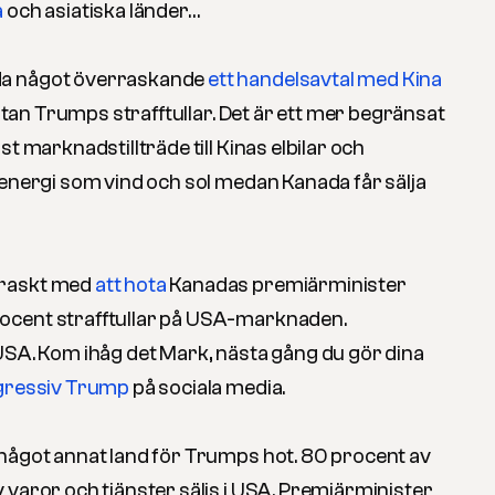
a
och asiatiska länder…
da något överraskande
ett handelsavtal med Kina
 utan Trumps strafftullar. Det är ett mer begränsat
t marknadstillträde till Kinas elbilar och
 energi som vind och sol medan Kanada får sälja
.
 raskt med
att hota
Kanadas premiärminister
ocent strafftullar på USA-marknaden.
USA. Kom ihåg det Mark, nästa gång du gör dina
gressiv Trump
på sociala media.
något annat land för Trumps hot. 80 procent av
 varor och tjänster säljs i USA. Premiärminister