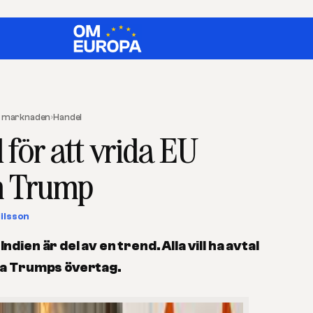
re marknaden
›
Handel
 för att vrida EU
ån Trump
Nilsson
dien är del av en trend. Alla vill ha avtal
pa Trumps övertag.