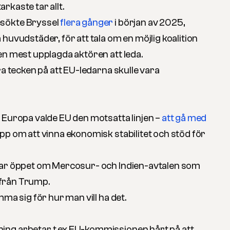
tarkaste tar allt.
sökte Bryssel
flera gånger
i början av 2025,
huvudstäder, för att tala om en möjlig koalition
en mest upplagda aktören att leda.
ra tecken på att EU-ledarna skulle vara
 Europa valde EU den motsatta linjen –
att gå med
pp om att vinna ekonomisk stabilitet och stöd för
lar öppet om Mercosur- och Indien-avtalen som
s från Trump.
mma sig för hur man vill ha det.
ng arbetar t ex EU-kommissionen hårt på att