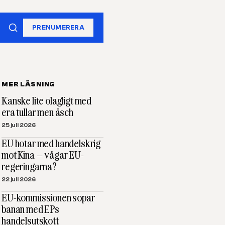
PRENUMERERA
MER LÄSNING
Kanske lite olagligt med
era tullar men äsch
25 juli 2026
EU hotar med handelskrig
mot Kina – vågar EU-
regeringarna?
22 juli 2026
EU-kommissionen sopar
banan med EPs
handelsutskott