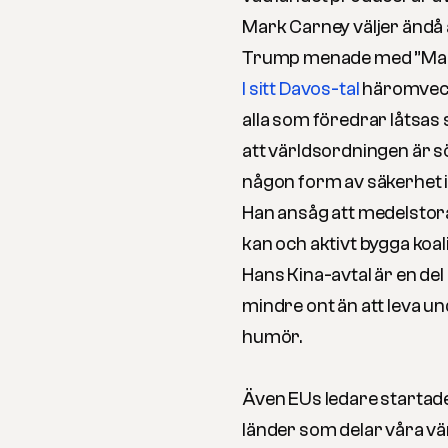
Mark Carney väljer ändå 
Trump menade med ”Mark
I sitt Davos-tal
häromveck
alla som föredrar låtsas s
att världsordningen är sö
någon form av säkerhet i
Han ansåg att medelstor
kan och aktivt bygga koal
Hans Kina-avtal är en del 
mindre ont än att leva un
humör.
Även EUs ledare startade
länder som delar våra vä