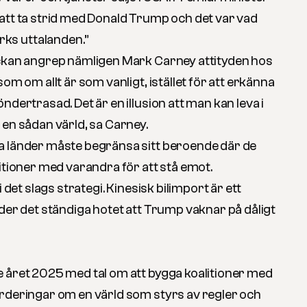
att ta strid med Donald Trump och det var vad
s uttalanden.”
an angrep nämligen Mark Carney attityden hos
om om allt är som vanligt, istället för att erkänna
ndertrasad. Det är en illusion att man kan leva i
 en sådan värld, sa Carney.
a länder måste begränsa sitt beroende där de
itioner med varandra för att stå emot.
i det slags strategi. Kinesisk bilimport är ett
der det ständiga hotet att Trump vaknar på dåligt
 året 2025 med tal om att bygga koalitioner med
rderingar om en värld som styrs av regler och