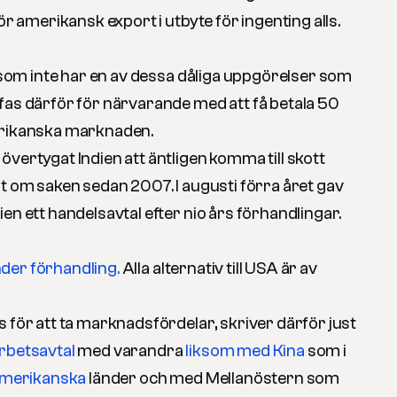
ör amerikansk export i utbyte för ingenting alls.
r som inte har en av dessa dåliga uppgörelser som
fas därför för närvarande med att få betala 50
erikanska marknaden.
vertygat Indien att äntligen komma till skott
at om saken sedan 2007. I augusti förra året gav
en ett handelsavtal efter nio års förhandlingar.
der förhandling.
Alla alternativ till USA är av
 för att ta marknadsfördelar, skriver därför just
betsavtal
med varandra
liksom med Kina
som i
amerikanska
länder och med Mellanöstern som