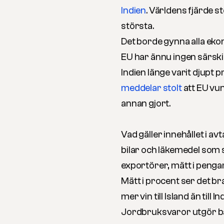
Indien
. Världens fjärde 
största.
Det borde gynna alla eko
EU har ännu ingen särskilt
Indien länge varit djupt p
meddelar stolt
att EU vun
annan gjort.
Vad gäller innehållet i av
bilar och läkemedel som s
exportörer, mätt i pengar
Mätt i procent ser det br
mer vin till Island än till
Jordbruksvaror utgör bara