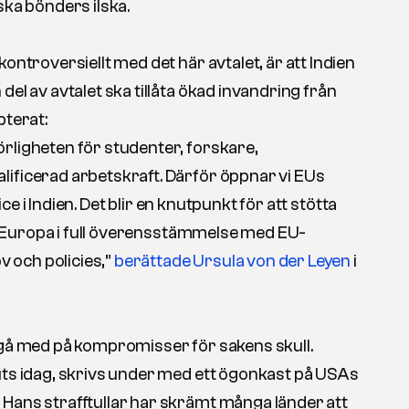
ska bönders ilska.
kontroversiellt med det här avtalet, är att Indien
del av avtalet ska tillåta ökad invandring från
pterat:
rligheten för studenter, forskare,
ificerad arbetskraft. Därför öppnar vi EUs
ice
i Indien. Det blir en knutpunkt för att stötta
ill Europa i full överensstämmelse med EU-
och policies,”
berättade Ursula von der Leyen
i
 gå med på kompromisser för sakens skull.
uts idag, skrivs under med ett ögonkast på USAs
Hans strafftullar har skrämt många länder att