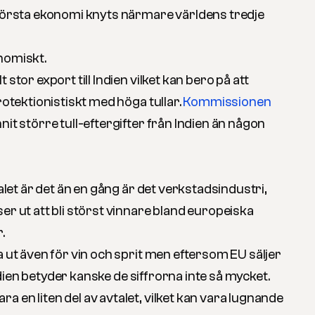
största ekonomi knyts närmare världens tredje
nomiskt.
 stor export till Indien vilket kan bero på att
rotektionistiskt med höga tullar.
Kommissionen
nit större tull-eftergifter från Indien än någon
talet är det än en gång är det verkstadsindustri,
er ut att bli störst vinnare bland europeiska
.
a ut även för vin och sprit men eftersom EU säljer
 Indien betyder kanske de siffrorna inte så mycket.
 en liten del av avtalet, vilket kan vara lugnande