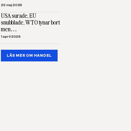
23 maj 2026
USA surade, EU
snubblade, WTO tynar bort
men…
1 april 2026
LÄS MER OM HANDEL