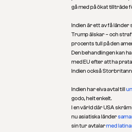
gå med på ökat tillträde f
Indien är ett av få lände
Trump älskar – och straf
procents tull på den am
Den behandlingen kan ha ö
med EU efter att ha prat
Indien också Storbritanni
Indien har elva avtal till
un
godo, helt enkelt.
I en värld där USA skräms
nu asiatiska länder
samar
sin tur avtalar
med latin