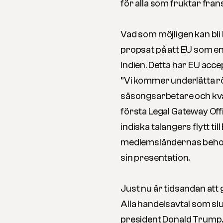
för alla som fruktar fran
Vad som möjligen kan bli 
propsat på att EU som en 
Indien. Detta har EU acce
”Vi kommer underlätta rö
säsongsarbetare och kval
första
Legal Gateway Off
indiska talangers flytt t
medlemsländernas behov 
sin presentation.
Just nu är tidsandan att
Alla handelsavtal som sl
president Donald Trump. 