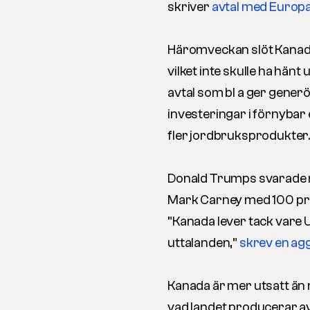
skriver
avtal med Europ
Häromveckan slöt Kana
vilket inte skulle ha hänt
avtal som bl a ger generös
investeringar i förnybar
fler jordbruksprodukter
Donald Trumps svarade
Mark Carney med 100 pr
”Kanada lever tack vare 
uttalanden,”
skrev en ag
Kanada är mer utsatt än 
vad landet producerar av