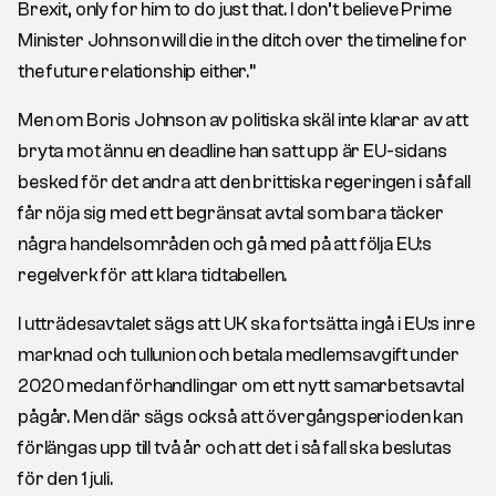
Brexit, only for him to do just that. I don’t believe Prime
Minister Johnson will die in the ditch over the timeline for
the future relationship either.”
Men om Boris Johnson av politiska skäl inte klarar av att
bryta mot ännu en deadline han satt upp är EU-sidans
besked för det andra att den brittiska regeringen i så fall
får nöja sig med ett begränsat avtal som bara täcker
några handelsområden och gå med på att följa EU:s
regelverk för att klara tidtabellen.
I utträdesavtalet sägs att UK ska fortsätta ingå i EU:s inre
marknad och tullunion och betala medlemsavgift under
2020 medan förhandlingar om ett nytt samarbetsavtal
pågår. Men där sägs också att övergångsperioden kan
förlängas upp till två år och att det i så fall ska beslutas
för den 1 juli.