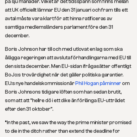
på sju månader. Vilket är det tidsspann som finns mellan
att UK officiellt lämnar EU den 31 januari och fram tills ett
avtal måste vara klart för att hinna ratificeras av
samtliga medlemsländers parlament före den 31
december.
Boris Johnson har till och med utlovat en lag som ska
ålägga regeringen att avsluta förhandlingarna med EU till
den sista december. Men EU-sidan ifrågasätter offentligt
BoJo:s trovärdighet när det gäller politiska garantier.
EU:s nye handelskommissionär
Phil Hogan påminner
om
Boris Johnsons tidigare löften som han sedan brutit,
som att att ”hellre dö i ett dike än förlänga EU-utträdet
efter den 31 oktober”.
“In the past, we saw the way the prime minister promised
to die in the ditch rather than extend the deadline for