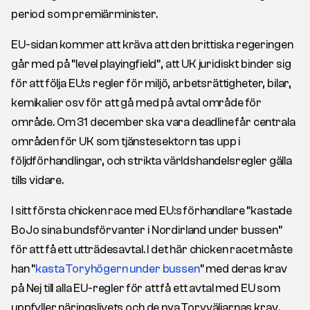
period som premiärminister.
EU-sidan kommer att kräva att den brittiska regeringen
går med på ”level playingfield”, att UK juridiskt binder sig
för att följa EU:s regler för miljö, arbetsrättigheter, bilar,
kemikalier osv för att gå med på avtal område för
område. Om 31 december ska vara deadline får centrala
områden för UK som tjänstesektorn tas upp i
följdförhandlingar, och strikta världshandelsregler gälla
tills vidare.
I sitt första chicken race med EU:s förhandlare ”kastade
BoJo sina bundsförvanter i Nordirland under bussen”
för att få ett utträdesavtal. I det här chicken racet måste
han ”
kasta Toryhögern under bussen
” med deras krav
på Nej till alla EU-regler för att få ett avtal med EU som
uppfyller näringslivets och de nya Toryväljarnas krav.