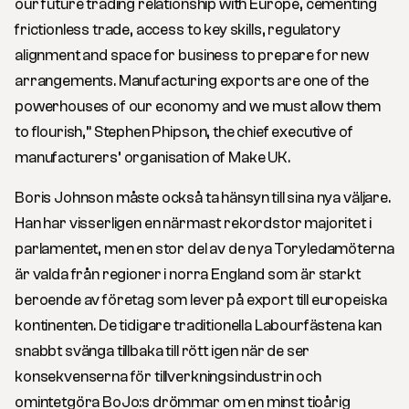
our future trading relationship with Europe, cementing
frictionless trade, access to key skills, regulatory
alignment and space for business to prepare for new
arrangements. Manufacturing exports are one of the
powerhouses of our economy and we must allow them
to flourish,” Stephen Phipson, the chief executive of
manufacturers’ organisation of Make UK.
Boris Johnson måste också ta hänsyn till sina nya väljare.
Han har visserligen en närmast rekordstor majoritet i
parlamentet, men en stor del av de nya Toryledamöterna
är valda från regioner i norra England som är starkt
beroende av företag som lever på export till europeiska
kontinenten. De tidigare traditionella Labourfästena kan
snabbt svänga tillbaka till rött igen när de ser
konsekvenserna för tillverkningsindustrin och
omintetgöra BoJo:s drömmar om en minst tioårig