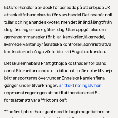
EU:s förhandlare är dock förberedda på att erbjuda UK
ett enkelt frihandelsavtal för varuhandel. Det innebär noll
tullar och inga handelskvoter, men det är ändå långtifrån
de gränsregler som gäller i dag. Utan uppgörelse om
gemensamma regler för bilar, kemikalier, läkemedel,
livsmedel väntar byråkratiska kontroller, administrativa
kostnader och långa väntetider vid Engelska kanalen.
Det skulle innebära kraftigt höjda kostnader för bland
annat Storbritanniens stora bilindustri, där delar till varje
bil transporteras över/under Engelska kanalen flera
gånger under tillverkningen.
Brittiskt näringsliv har
uppmanat regeringen att se till att handeln med EU
fortsätter att vara ”friktionslös”:
”The first job is the urgent need to begin negotiations on