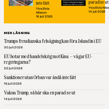
parad se ut
inte lätt
Ylva Elvis Nil
Ylva Elvis
14 juli 2026
Nilsson
16 juli 2026
MER LÄSNING
Trumps freudianska felsägning kan föra Island in i EU
30 juli 2026
EU hotar med handelskrig mot Kina – vågar EU-
regeringarna?
22 juli 2026
Sanktioner utan Orban var ändå inte lätt
16 juli 2026
Vakna Trump, så här ska en parad se ut
14 juli 2026