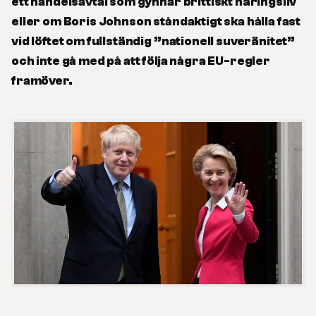
ett handelsavtal som gynnar brittiskt näringsliv
eller om Boris Johnson ståndaktigt ska hålla fast
vid löftet om fullständig ”nationell suveränitet”
och inte gå med på att följa några EU-regler
framöver.