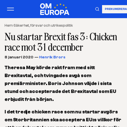
PRENUMERERA
Hem
›
Säkerhet, försvar och utrikespolitik
Nu startar Brexit fas 3: Chicken
race mot 31 december
8 januari 2020
—
Henrik Brors
Theresa May körde rakt fram med sitt
Brexitavtal, och tvingades avgå som
premiärminister. Boris Johnson väjde i sista
stund och accepterade det Brexitavtal som EU
erbjudit från början.
I det tredje chicken race som nu startar avgörs
om Storbritannien ska acceptera EU:s villkor för