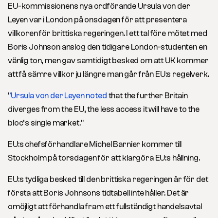
EU-kommissionens nya ordförande Ursula von der
Leyen var i London på onsdagen för att presentera
villkoren för brittiska regeringen. I ett tal före mötet med
Boris Johnson anslog den tidigare London-studenten en
vänlig ton, men gav samtidigt besked om att UK kommer
att få sämre villkor ju längre man går från EU:s regelverk.
”
Ursula von der Leyen noted
that the further Britain
diverges from the EU, the less access it will have to the
bloc’s single market.”
EU:s chefsförhandlare Michel Barnier kommer till
Stockholm på torsdagen för att klargöra EU:s hållning.
EU:s tydliga besked till den brittiska regeringen är för det
första att Boris Johnsons tidtabell inte håller. Det är
omöjligt att förhandla fram ett fullständigt handelsavtal