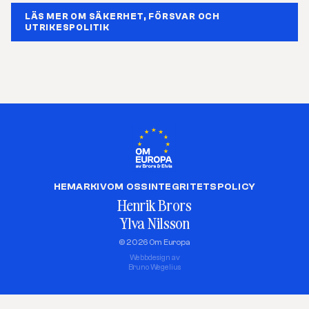
LÄS MER OM SÄKERHET, FÖRSVAR OCH
UTRIKESPOLITIK
HEM
ARKIV
OM OSS
INTEGRITETSPOLICY
Henrik Brors
Ylva Nilsson
© 2026 Om Europa
Webbdesign av
Bruno Wegelius