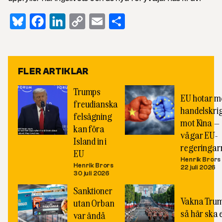
Bluesky
Facebook
LinkedIn
Copy
Email
Dela
Link
FLER ARTIKLAR
Trumps
EU hotar m
freudianska
handelskri
felsägning
mot Kina –
kan föra
vågar EU-
Island in i
regeringar
EU
Henrik Brors
Henrik Brors
22 juli 2026
30 juli 2026
Sanktioner
Vakna Trum
utan Orban
så här ska 
var ändå