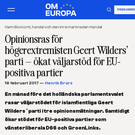
PRENUMER
Hem
›
Ekonomi, handel och den inre marknaden
›
Handel
Opinionsras för
högerextremisten Geert Wilders’
parti – ökat väljarstöd för EU-
positiva partier
16 februari 2017
—
Henrik Brors
En månad före det holländska parlamentsvalet
rasar väljarstödet för islamfientliga Geert
Wilders´parti i tre opinionsmätningar. Samtidigt
ökar stödet för EU-positiva partier som
vänsterliberala D66 och GroenLinks.