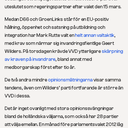
uteslutet som regeringspartner efter valet den 15 mars.
Medan D66 och GroenLinks står för en EU-positiv
hållning, öppenhet och satsning på utbildning och
integration har Mark Rutte valt en
helt annan valtaktik
,
med krav som närmar sig invandringsfientlige Geert
Wilders. På torsdagen krävde VVD ytterligare
skärpning
av kraven på invandrare
, bland annat med
medborgarskap först efter tio år.
De två andra mindre
opinionsmätningarna
visar samma
tendens, även om Wilders’ parti fortfarande är större än
VVD i dessa.
Det är inget ovanligt med stora opinionssvängningar
bland de holländska väljarna, som också har 28 partier
att välja emellan. En månad före parlamentsvalet 2012 låg