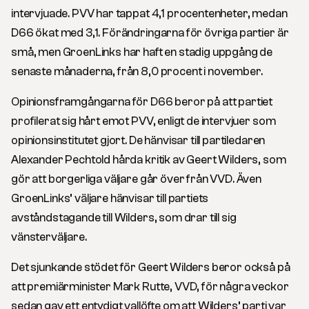
intervjuade. PVV har tappat 4,1 procentenheter, medan
D66 ökat med 3,1. Förändringarna för övriga partier är
små, men GroenLinks har haft en stadig uppgång de
senaste månaderna, från 8,0 procent i november.
Opinionsframgångarna för D66 beror på att partiet
profilerat sig hårt emot PVV, enligt de intervjuer som
opinionsinstitutet gjort. De hänvisar till partiledaren
Alexander Pechtold
hårda kritik av Geert Wilders, som
gör att borgerliga väljare går över från VVD. Även
GroenLinks’ väljare hänvisar till partiets
avståndstagande till Wilders, som drar till sig
vänsterväljare.
Det sjunkande stödet för Geert Wilders beror också på
att premiärminister Mark Rutte, VVD, för några veckor
sedan gav ett entydigt vallöfte om att Wilders’ parti var