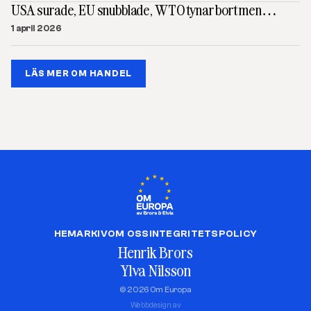
USA surade, EU snubblade, WTO tynar bort men…
1 april 2026
LÄS MER OM HANDEL
HEM
ARKIV
OM OSS
INTEGRITETSPOLICY
Henrik Brors
Ylva Nilsson
© 2026 Om Europa
Webbdesign av