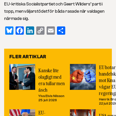
EU-kritiska Socialistpartiet och Geert Wilders’ parti i
topp, men väljarstödet för båda rasade när valdagen
närmade sig.
Bluesky
Facebook
LinkedIn
Copy
Email
Dela
Link
FLER ARTIKLAR
EU hotar
Kanske lite
handelsk
olagligt med
mot Kina
era tullar men
vågar E
äsch
regering
Ylva Elvis Nilsson
Henrik Br
25 juli 2026
22 juli 202
EU-
USA sura