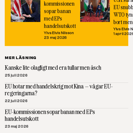
kommissionen
EU snubb
sopar banan
WTO tyn
med EPs
bort me
handelsutskott
Ylva Elvis 
Ylva Elvis Nilsson
1 april 202
23 maj 2026
MER LÄSNING
Kanske lite olagligt med era tullar men äsch
25 juli 2026
EU hotar med handelskrig mot Kina – vågar EU-
regeringarna?
22 juli 2026
EU-kommissionen sopar banan med EPs
handelsutskott
23 maj 2026