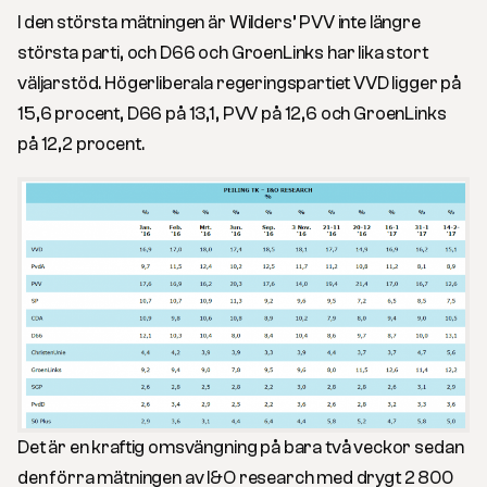
I den största mätningen är Wilders’ PVV inte längre
största parti, och D66 och GroenLinks har lika stort
väljarstöd. Högerliberala regeringspartiet VVD ligger på
15,6 procent, D66 på 13,1, PVV på 12,6 och GroenLinks
på 12,2 procent.
Det är en kraftig omsvängning på bara två veckor sedan
den förra mätningen av I&O research med drygt 2 800