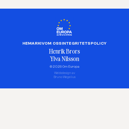
HEM
ARKIV
OM OSS
INTEGRITETSPOLICY
Henrik Brors
Ylva Nilsson
© 2026 Om Europa
Webbdesign av
Bruno Wegelius