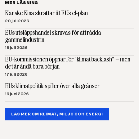
MER LÄSNING
Kanske Kina skrattar åt EUs el-plan
20 juli 2026
EUs utsläppshandel skruvas för att rädda
gammelindustrin
18 juli 2026
EU-kommissionen öppnar för ”klimat backlash” – men
det är ändå bara början
17 juli 2026
EUs klimatpolitik spiller över alla gränser
16 juni 2026
LÄS MER OM KLIMAT, MILJÖ OCH ENERGI