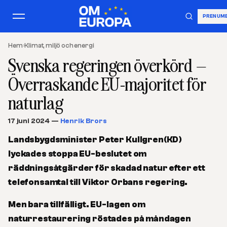
PRENUM
Hem
›
Klimat, miljö och energi
Svenska regeringen överkörd –
Överraskande EU-majoritet för
naturlag
17 juni 2024
—
Henrik Brors
Landsbygdsminister Peter Kullgren(KD)
lyckades stoppa EU-beslutet om
räddningsåtgärder för skadad natur efter ett
telefonsamtal till Viktor Orbans regering.
Men bara tillfälligt. EU-lagen om
naturrestaurering röstades på måndagen