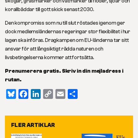
skogar, gräsmarker och våtmarker till floder, sjöar och
korallbäddar till gott skick senast 2030.
Den kompromiss som nu till slut röstades igenom ger
dock medlemsländernas regeringar stor flexibilitet i hur
lagen ska införas. Dragkampen om EU-länderna tar sitt
ansvar för att långsiktigt rädda naturen och
livsbetingelserna kommer att fortsätta.
Prenumerera gratis. Skriv in din mejladress i
rutan.
Bluesky
Facebook
LinkedIn
Copy
Email
Dela
Link
FLER ARTIKLAR
EUs