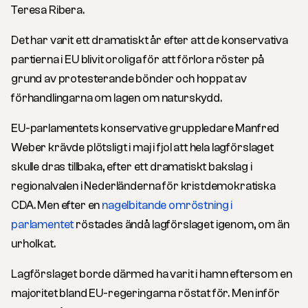
Teresa Ribera.
Det har varit ett dramatiskt år efter att de konservativa
partierna i EU blivit oroliga för att förlora röster på
grund av protesterande bönder och hoppat av
förhandlingarna om lagen om naturskydd.
EU-parlamentets konservative gruppledare Manfred
Weber krävde plötsligt i maj i fjol att hela lagförslaget
skulle dras tillbaka, efter ett dramatiskt bakslag i
regionalvalen i Nederländerna för kristdemokratiska
CDA. Men efter en
nagelbitande omröstning i
parlamentet
röstades ändå lagförslaget igenom, om än
urholkat.
Lagförslaget borde därmed ha varit i hamn eftersom en
majoritet bland EU-regeringarna röstat för. Men inför