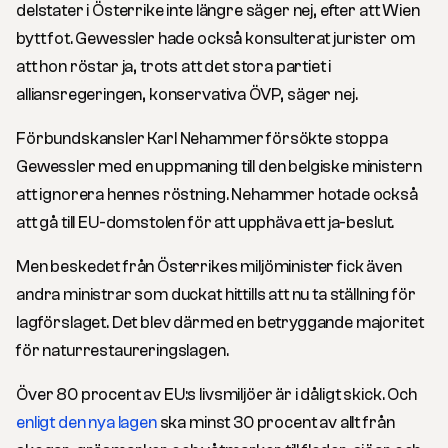
delstater i Österrike inte längre säger nej, efter att Wien
bytt fot. Gewessler hade också konsulterat jurister om
att hon röstar ja, trots att det stora partiet i
alliansregeringen, konservativa ÖVP, säger nej.
Förbundskansler Karl Nehammer försökte stoppa
Gewessler med en uppmaning till den belgiske ministern
att ignorera hennes röstning. Nehammer hotade också
att gå till EU-domstolen för att upphäva ett ja-beslut.
Men beskedet från Österrikes miljöminister fick även
andra ministrar som duckat hittills att nu ta ställning för
lagförslaget. Det blev därmed en betryggande majoritet
för naturrestaureringslagen.
Över 80 procent av EU:s livsmiljöer är i dåligt skick. Och
enligt den nya lagen
ska minst 30 procent av allt från