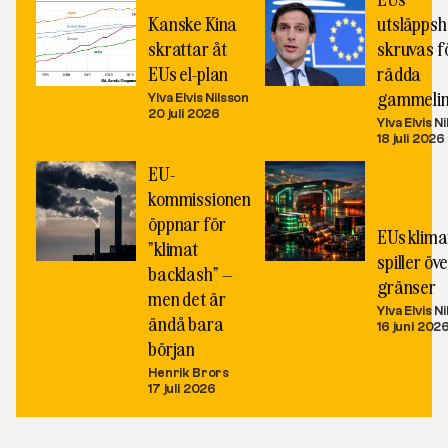
Kanske Kina
utsläppsh
skrattar åt
skruvas fö
EUs el-plan
rädda
gammelin
Ylva Elvis Nilsson
20 juli 2026
Ylva Elvis N
18 juli 2026
EU-
kommissionen
öppnar för
EUs klimat
”klimat
spiller öve
backlash” –
gränser
men det är
Ylva Elvis N
ändå bara
16 juni 202
början
Henrik Brors
17 juli 2026