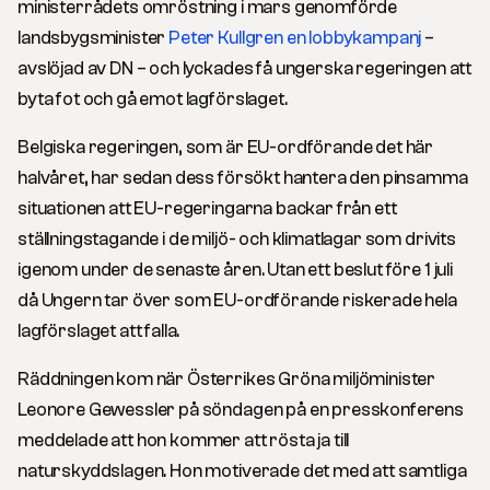
ministerrådets omröstning i mars genomförde
landsbygsminister
Peter Kullgren en lobbykampanj
–
avslöjad av DN – och lyckades få ungerska regeringen att
byta fot och gå emot lagförslaget.
Belgiska regeringen, som är EU-ordförande det här
halvåret, har sedan dess försökt hantera den pinsamma
situationen att EU-regeringarna backar från ett
ställningstagande i de miljö- och klimatlagar som drivits
igenom under de senaste åren. Utan ett beslut före 1 juli
då Ungern tar över som EU-ordförande riskerade hela
lagförslaget att falla.
Räddningen kom när Österrikes Gröna miljöminister
Leonore Gewessler på söndagen på en presskonferens
meddelade att hon kommer att rösta ja till
naturskyddslagen. Hon motiverade det med att samtliga