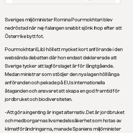
Sveriges miljöminister Romina Pourmokhtari blev
nedröstad när nej-falangen snabbt sjönk ihop efter att
Österrike bytt fot.
Pourmokhtari(Lib) höll ett mycket kort anförande i den
websända debatten där hon endast deklarerade att
Sverige tycker att lagförslaget är för långtgående.
Medan ministrar som stödjer den nya lagen höll långa
anföranden och pekade på EU:s internationella
åtaganden och ansvaret att skapa en god framtid för
jordbruket och biodiversiteten.
-Att göra ingenting är inget alternativ. Det är jordbruket
och medborgarnas livsmedelssäkerhet som hotas av
klimatförändringarna, manade Spaniens miljöminister