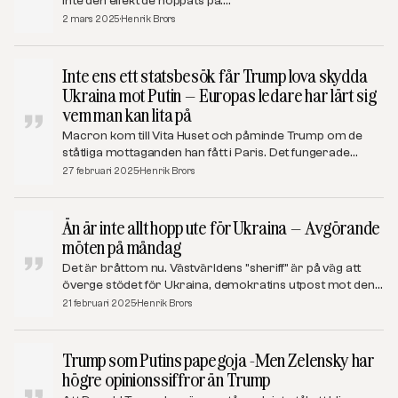
inte den effekt de hoppats på.…
2 mars 2025
Henrik Brors
Inte ens ett statsbesök får Trump lova skydda
Ukraina mot Putin – Europas ledare har lärt sig
vem man kan lita på
Macron kom till Vita Huset och påminde Trump om de
ståtliga mottaganden han fått i Paris. Det fungerade…
27 februari 2025
Henrik Brors
Än är inte allt hopp ute för Ukraina – Avgörande
möten på måndag
Det är bråttom nu. Västvärldens ”sheriff” är på väg att
överge stödet för Ukraina, demokratins utpost mot den…
21 februari 2025
Henrik Brors
Trump som Putins papegoja -Men Zelensky har
högre opinionssiffror än Trump