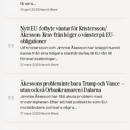
få vara…
10 april 2025
Henrik Brors
Nytt EU-fotbyte väntar för Kristersson/
Åkesson: Krav från höger o vänster på EU-
obligationer
Ulf Kristersson och Jimmie Åkesson har knappt hunnit
backa från sina tidigare stenhårda Nej till EU-lån till
försvarssatsningar…
21 mars 2025
Henrik Brors
Åkessons problem inte bara Trump och Vance –
utan också Orbankramaren i Dalarna
Jimmie Åkesson har fått akuta problem med
trovärdigheten. Efter ett helt politiskt liv som EU-
motståndare och bara några…
17 mars 2025
Henrik Brors