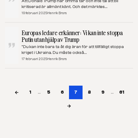
Att Donald Trump har ömma tår och inte tål att bli
kritiserad är allmänt känt. Och det märktes…
19 februari 2025
Henrik Brors
Europas ledare erkänner: Vi kan inte stoppa
Putin utan hjälp av Trump
”Du kan inte bara ta åt dig äran för att tillfälligt stoppa
kriget i Ukraina. Du måste också…
17 februari 2025
Henrik Brors
1
5
6
7
8
9
61
...
...
←
→