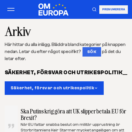
PRENUMERERA
Arkiv
Här hittar du alla inlägg. Bläddra bland kategorier på knappen
nedan. Letar du efter något specifikt?
på det du
SÖK
letar efter.
SÄKERHET, FÖRSVAR OCH UTRIKESPOLITIK
Säkerhet, försvar och utrikespolitik
Ska Putins krig göra att UK slipper betala EU för
Brexit?
När EU fattar snabba beslut om militär upprustning är
Storbritanniens Keir Starmer mycket angelägen om att