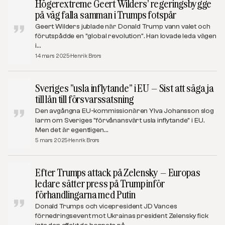
Högerextreme Geert Wilders’ regeringsbygge
på väg falla samman i Trumps fotspår
Geert Wilders jublade när Donald Trump vann valet och
förutspådde en ”global revolution”. Han lovade leda vägen
i…
14 mars 2025
Henrik Brors
Sveriges ”usla inflytande” i EU – Sist att säga ja
till lån till försvarssatsning
Den avgångna EU-kommissionären Ylva Johansson slog
larm om Sveriges ”förvånansvärt usla inflytande” i EU.
Men det är egentligen…
5 mars 2025
Henrik Brors
Efter Trumps attack på Zelensky – Europas
ledare sätter press på Trump inför
förhandlingarna med Putin
Donald Trumps och vicepresident JD Vances
förnedringsevent mot Ukrainas president Zelensky fick