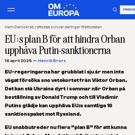
PRENU
Hem
›
Demokrati, rättsstat och värderingar
›
Rättsstaten
EU:s plan B för att hindra Orban
upphäva Putin-sanktionerna
16 april 2025
—
Henrik Brors
EU-regeringarna har grubblat i sju år men inte
vågat försöka sno vetokortet från Viktor Orban.
Det kan stå Ukraina dyrt i sommar när Orban på
beställning av Donald Trump och till Vladimir
Putins glädje kan upphäva EU:s samtliga 16
sanktionspaket mot Ryssland.
EU snabbutreder nu flera ”plan B” för att kunna