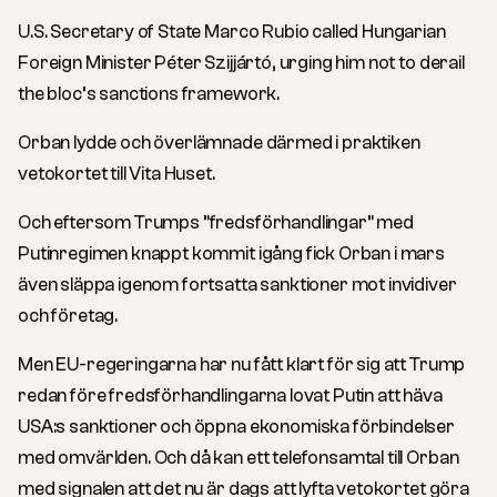
U.S. Secretary of State Marco Rubio called Hungarian
Foreign Minister Péter Szijjártó, urging him not to derail
the bloc’s sanctions framework.
Orban lydde och överlämnade därmed i praktiken
vetokortet till Vita Huset.
Och eftersom Trumps ”fredsförhandlingar” med
Putinregimen knappt kommit igång fick Orban i mars
även släppa igenom fortsatta sanktioner mot invidiver
och företag.
Men EU-regeringarna har nu fått klart för sig att Trump
redan före fredsförhandlingarna lovat Putin att häva
USA:s sanktioner och öppna ekonomiska förbindelser
med omvärlden. Och då kan ett telefonsamtal till Orban
med signalen att det nu är dags att lyfta vetokortet göra