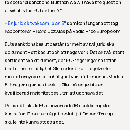
to sectoral sanctions. But then we will have the question
of what is the EU for then?”
+
En juridisk tveksam ”plan B”
som kan fungera ett tag,
rapporterar Rikard Jozwiak på Radio Free Europe om:
EU:s sanktionsbeslut består formellt av två juridiska
dokument – ett beslut och ett regelverk. Det är två i stort
sett identiska dokument, där EU-regeringarna fattar
beslut med enhällighet. Skillnaden är att regelverket
måste förnyas med enhällighet var sjätte månad. Medan
EU-regeringarnas beslut gäller så länge inte en
kvalificerad majoritet beslutar att upphäva det.
På så sätt skulle EU:s nuvarande 16 sanktionspaket
kunna fortlöpa utan något beslut i juli. Orban/Trump
skulle inte kunna stoppa det.