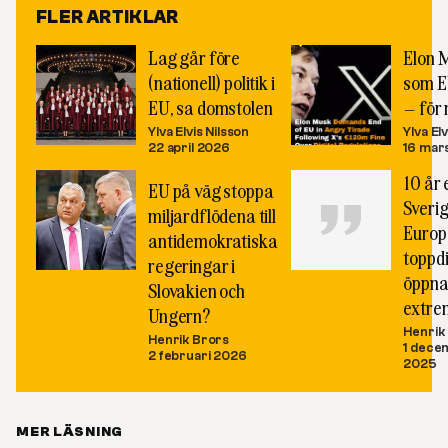
FLER ARTIKLAR
Lag går före
Elon 
(nationell) politik i
som E
EU, sa domstolen
– för 
Ylva Elvis Nilsson
Ylva El
22 april 2026
16 mar
10 år 
EU på väg stoppa
Sveri
miljardflödena till
Europ
antidemokratiska
toppd
regeringar i
öppna
Slovakien och
extre
Ungern?
Henrik
Henrik Brors
1 dece
2 februari 2026
2025
MER LÄSNING