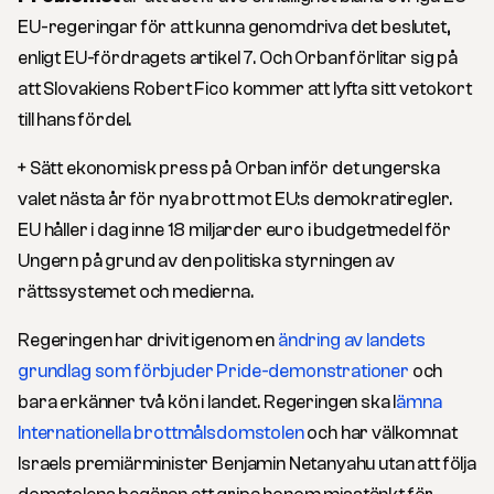
EU-regeringar för att kunna genomdriva det beslutet,
enligt EU-fördragets artikel 7. Och Orban förlitar sig på
att Slovakiens Robert Fico kommer att lyfta sitt vetokort
till hans fördel.
+ Sätt ekonomisk press på Orban inför det ungerska
valet nästa år för nya brott mot EU:s demokratiregler.
EU håller i dag inne 18 miljarder euro i budgetmedel för
Ungern på grund av den politiska styrningen av
rättssystemet och medierna.
Regeringen har drivit igenom en
ändring av landets
grundlag som förbjuder Pride-demonstrationer
och
bara erkänner två kön i landet. Regeringen ska l
ämna
Internationella brottmålsdomstolen
och har välkomnat
Israels premiärminister Benjamin Netanyahu utan att följa