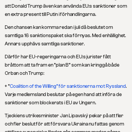
att Donald Trump även kan använda EU:s sanktioner som
en extra present till Putin i förhandlingarna.
Den chansen kan komma redan i juli då beslutet om
samtliga 16 sanktionspaket ska förnyas. Med enhällighet.
Annars upphävs samtliga sanktioner.
Därför har EU-regeringarna och EU:s jurister fått
bråttom att ta fram en ”plan B” som kan kringgå både
Orban och Trump:
+ ”
Coalition of the Willing” för sanktionerna mot Ryssland
.
Varje medlemsland beslutar på egen hand att införa de
sanktioner som blockerats i EU av Ungern.
Tjeckiens utrikesminister Jan Lipavský pekar på att fler
och fler beslut för att försvara Ukraina nu fattas genom