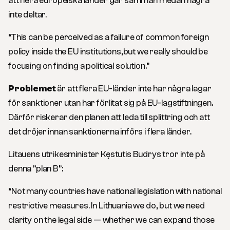
att flera europeiska länder går samman medan några
inte deltar.
“This can be perceived as a failure of common foreign
policy inside the EU institutions,but we really should be
focusing on finding a political solution.”
Problemet
är att flera EU-länder inte har några lagar
för sanktioner utan har förlitat sig på EU-lagstiftningen.
Därför riskerar den planen att leda till splittring och att
det dröjer innan sanktionerna införs i flera länder.
Litauens utrikesminister Kęstutis Budrys tror inte på
denna ”plan B”:
“Not many countries have national legislation with national
restrictive measures. In Lithuania we do, but we need
clarity on the legal side — whether we can expand those