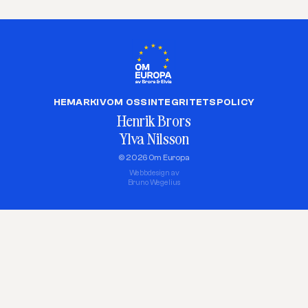
HEM
ARKIV
OM OSS
INTEGRITETSPOLICY
Henrik Brors
Ylva Nilsson
© 2026 Om Europa
Webbdesign av
Bruno Wegelius