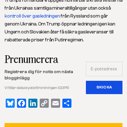
Trumps förhandlare uppges nu inte bara kräva vinsterna
från Ukrainas samtliga mineraltillgångar utan också
kontroll över gasledningen
från Ryssland som går
genom Ukraina. Om Trump öppnar ledningen igen kan
Ungern och Slovakien åter få säkra gasleveranser till
rabatterade priser från Putinregimen.
Prenumerera
Registrera dig för notis om nästa
blogginlägg
Vi följer dataskyddsförordningen (GDPR)
Bluesky
Facebook
LinkedIn
Copy
Email
Dela
Link