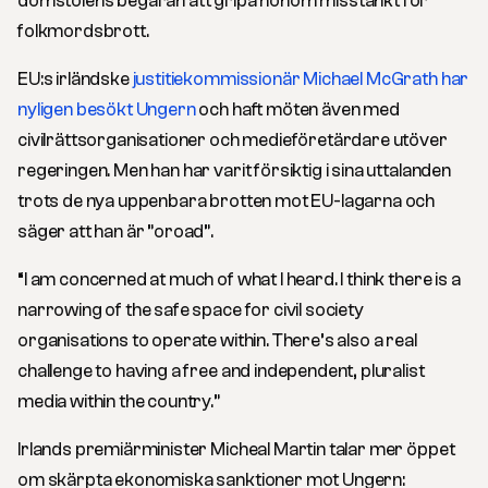
domstolens begäran att gripa honom misstänkt för
folkmordsbrott.
EU:s irländske
justitiekommissionär Michael McGrath har
nyligen besökt Ungern
och haft möten även med
civilrättsorganisationer och medieföretärdare utöver
regeringen. Men han har varit försiktig i sina uttalanden
trots de nya uppenbara brotten mot EU-lagarna och
säger att han är ”oroad”.
“I am concerned at much of what I heard. I think there is a
narrowing of the safe space for civil society
organisations to operate within. There’s also a real
challenge to having a free and independent, pluralist
media within the country.”
Irlands premiärminister Micheal Martin talar mer öppet
om skärpta ekonomiska sanktioner mot Ungern: