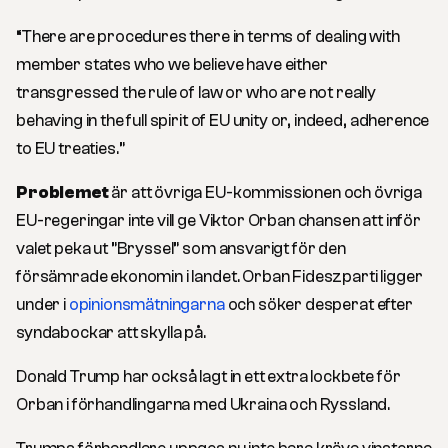
“
There are procedures there in terms of dealing with
member states who we believe have either
transgressed the rule of law or who are not really
behaving in the full spirit of EU unity or, indeed, adherence
to EU treaties.”
Problemet
är att övriga EU-kommissionen och övriga
EU-regeringar inte vill ge Viktor Orban chansen att inför
valet peka ut ”Bryssel” som ansvarigt för den
försämrade ekonomin i landet. Orban Fideszparti ligger
under i
opinionsmätningarna
och söker desperat efter
syndabockar att skylla på.
Donald Trump har också lagt in ett extra lockbete för
Orban i förhandlingarna med Ukraina och Ryssland.