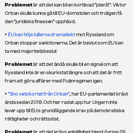
Problemet
är att det kan bli en kortlivad ”plan B”. Viktor
Orban skulle kunna gå till EU-domstolen och troligen få
den ”juridiska finessen” upphävd.
+
EU kan höja tullarna dramatiskt
mot Ryssland om
Orban stoppar sanktionerna. Det är beslut som EU kan
ta med majoritetsbeslut
Problemet
är att det ändå skulle bli en signal om att
Ryssland inte är en skurkstat längre och att det är fritt
fram att göra affärer med Putinregimen igen.
+
”Sno vetokortet från Orban”
, har EU-parlamentet krävt
ända sedan 2018. Och har radat upp hur Ungern inte
lever upp till EU:s grundläggande krav på demokratiska
rättigheter och rättsstat.
Problemet
är att det krävs enhällighet bland övriga 26