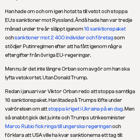
Han hade om och om igen hotat ta till vetot och stoppa
EU:s sanktioner mot Ryssland. Ändå hade han var tredje
månad under tre år släppt igenom
16 sanktionspaket
och
sanktioner mot 2 400 individer och företag
som
stödjer Putinregimen efter att ha fått igenom några
eftergifter från övriga EU-regeringar.
Men nu är det inte längre Orban som avgör om han ska
lyfta vetokortet. Utan Donald Trump.
Redan i januari var Viktor Orban redo att stoppa samtliga
16 sanktionspaket. Han litade på Trumps löfte under
valrörelsen om att
stoppa kriget i Ukraina på en dag
. Men
så snabbt gick det ju inte och Trumps utrikesminister
Marco Rubio fick ringa till ungerska regeringen
och
förklara att USA ville ha kvar sanktionerna ett tag till: