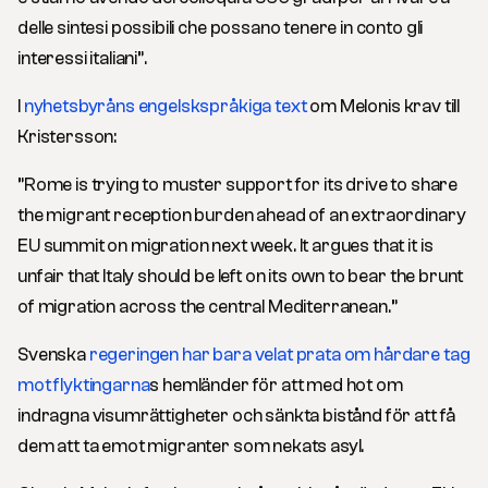
delle sintesi possibili che possano tenere in conto gli
interessi italiani”.
I
nyhetsbyråns engelskspråkiga text
om Melonis krav till
Kristersson:
”Rome is trying to muster support for its drive to share
the migrant reception burden ahead of an extraordinary
EU summit on migration next week. It argues that it is
unfair that Italy should be left on its own to bear the brunt
of migration across the central Mediterranean
.”
Svenska
regeringen har bara velat prata om hårdare tag
mot flyktingarna
s hemländer för att med hot om
indragna visumrättigheter och sänkta bistånd för att få
dem att ta emot migranter som nekats asyl.