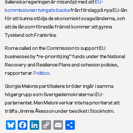
italienska regeringen är missnöjd med att
EU-
kommissionen tvingats backa
från förslag på nya EU-lån
för att kunna stödja de ekonomiskt svaga länderna, och
att de lån som föreslås främst kommer att gynna
Tyskland och Frankrike.
Rome called on the Commission to support EU
businesses by “re-prioritizing’’ funds under the National
Recovery and Resilience Plans and cohesion policies,
rapporterar
Politico
.
Giorgia Melonis parti Italiens bröder ingår i samma
högergrupp som Sverigedemokraterna i EU-
parlamentet. Men Meloni verkar inte ha prioriterat att
träffa Jimmie Åkesson under besöket i Stockholm.
Bluesky
Facebook
LinkedIn
Copy
Email
Dela