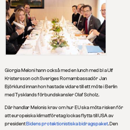
Giorgia Meloni hann också med en lunch med bl a Ulf
Kristersson och Sveriges Romambassadör Jan
Björklund innan hon hastade vidare till ett möte i Berlin
med Tysklands förbundskansler Olaf Scholz.
Där handlar Melonis krav om hur EU ska möta risken för
att europeiska klimatföretag lockas flytta till USA av
president
Bidens protektionistiska bidragspaket
. Den