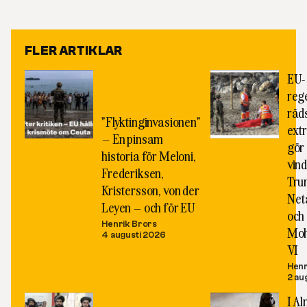
Link
FLER ARTIKLAR
EU-
reg
räds
”Flyktinginvasionen”
ext
– En pinsam
gör 
historia för Meloni,
vind
Frederiksen,
Tru
Kristersson, von der
Net
Leyen – och för EU
och
Henrik Brors
Mo
4 augusti 2026
VI
Henr
2 au
I A