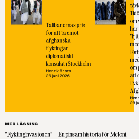
tävl
Tid
om 
Talibanernas pris
har
för att ta emot
”hjä
afghanska
me
flyktingar –
för
diplomatiskt
med
konsulat i Stockholm
om p
Henrik Brors
att
26 juni 2026
flyk
Afg
Henr
23 j
MER LÄSNING
”Flyktinginvasionen” – En pinsam historia för Meloni,