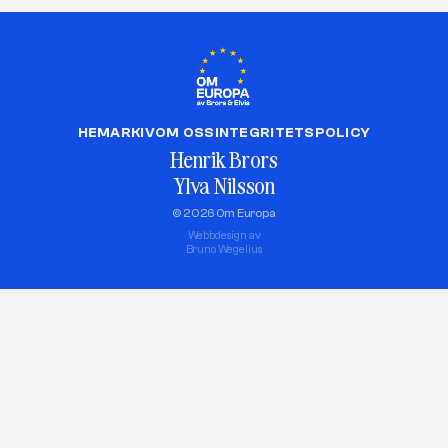
HEM
ARKIV
OM OSS
INTEGRITETSPOLICY
Henrik Brors
Ylva Nilsson
© 2026 Om Europa
Webbdesign av
Bruno Wegelius