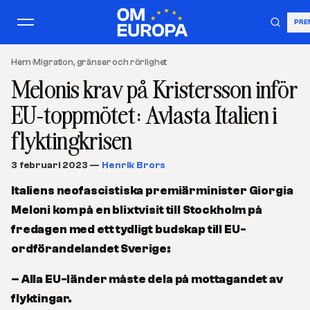
PRE
Hem
›
Migration, gränser och rörlighet
Melonis krav på Kristersson inför
EU-toppmötet: Avlasta Italien i
flyktingkrisen
3 februari 2023
—
Henrik Brors
Italiens neofascistiska premiärminister Giorgia
Meloni kom på en blixtvisit till Stockholm på
fredagen med ett tydligt budskap till EU-
ordförandelandet Sverige:
– Alla EU-länder måste dela på mottagandet av
flyktingar.