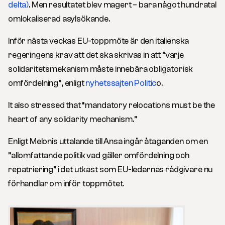
delta)
. Men resultatet blev magert – bara något hundratal
omlokaliserad asylsökande.
Inför nästa veckas EU-toppmöte är den italienska
regeringens krav att det ska skrivas in att ”varje
solidaritetsmekanism måste innebära obligatorisk
omfördelning”, enligt
nyhetssajten Politic
o.
It also stressed that “mandatory relocations must be the
heart of any solidarity mechanism.”
Enligt Melonis uttalande till Ansa ingår åtaganden om en
”allomfattande politik vad gäller omfördelning och
repatriering” i det utkast som EU-ledarnas rådgivare nu
förhandlar om inför toppmötet.