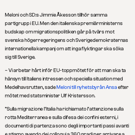
Meloni och SD:s Jimmie Åkesson tillhör samma
partigrupp i EU. Men den italienska premiärministerns
budskap om migrationspolitiken går på tvärs mot
svenska högerregeringens och Sverigedemokraternas
internationella kampanj om att inga flyktingar ska söka
sig till Sverige.
– Vi arbetar hårt inför EU-toppmötet för att man ska ta
hänsyn till Italiens intressen och speciella situation med
Medelhavsrutten, sade
Meloni till nyhetsbyrån Ansa
efter
mötet med statsminister Ulf Kristersson.
”Sulla migrazione l’Italia ha richiamato l’attenzione sulla
rotta Mediterranea e sulla difesa dei confini esterni, i
documenti di partenza sono degli importanti passi avanti
e stiamo avendo dei colloqui a 360 gradi per arrivare a