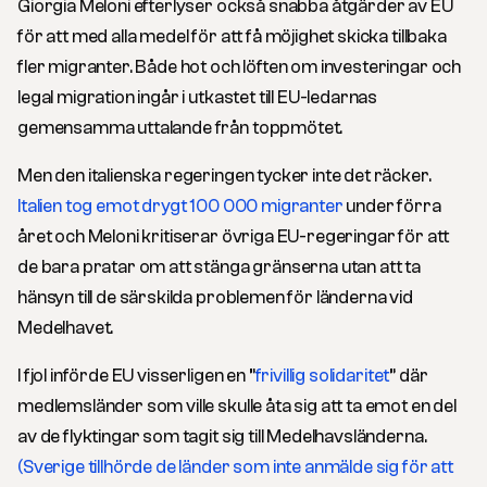
Giorgia Meloni efterlyser också snabba åtgärder av EU
för att med alla medel för att få möjighet skicka tillbaka
fler migranter. Både hot och löften om investeringar och
legal migration ingår i utkastet till EU-ledarnas
gemensamma uttalande från toppmötet.
Men den italienska regeringen tycker inte det räcker.
Italien tog emot drygt 100 000 migranter
under förra
året och Meloni kritiserar övriga EU-regeringar för att
de bara pratar om att stänga gränserna utan att ta
hänsyn till de särskilda problemen för länderna vid
Medelhavet.
I fjol införde EU visserligen en ”
frivillig solidaritet
” där
medlemsländer som ville skulle åta sig att ta emot en del
av de flyktingar som tagit sig till Medelhavsländerna.
(Sverige tillhörde de länder som inte anmälde sig för att